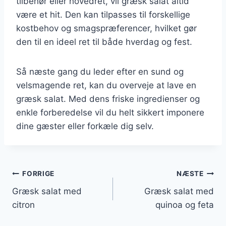
tilbehør eller hovedret, vil græsk salat altid
være et hit. Den kan tilpasses til forskellige
kostbehov og smagspræferencer, hvilket gør
den til en ideel ret til både hverdag og fest.
Så næste gang du leder efter en sund og
velsmagende ret, kan du overveje at lave en
græsk salat. Med dens friske ingredienser og
enkle forberedelse vil du helt sikkert imponere
dine gæster eller forkæle dig selv.
Indlægsnavigation
FORRIGE
NÆSTE
Græsk salat med
Græsk salat med
citron
quinoa og feta