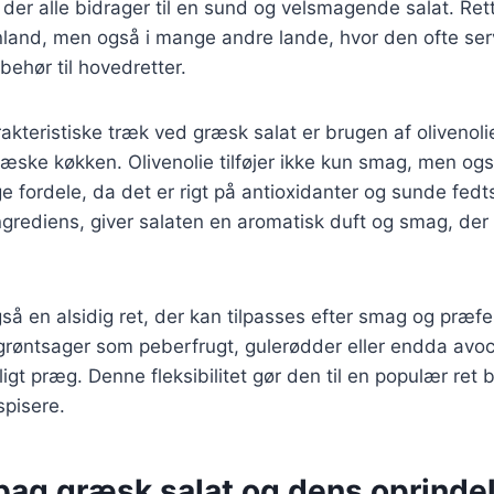
, der alle bidrager til en sund og velsmagende salat. Ret
land, men også i mange andre lande, hvor den ofte se
lbehør til hovedretter.
akteristiske træk ved græsk salat er brugen af olivenoli
græske køkken. Olivenolie tilføjer ikke kun smag, men og
fordele, da det er rigt på antioxidanter og sunde fedt
ngrediens, giver salaten en aromatisk duft og smag, der 
så en alsidig ret, der kan tilpasses efter smag og præf
ge grøntsager som peberfrugt, gulerødder eller endda avoc
ligt præg. Denne fleksibilitet gør den til en populær ret
spisere.
 bag græsk salat og dens oprinde