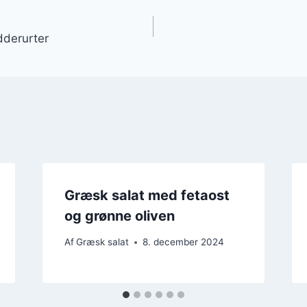
gation
dderurter
Græsk salat med fetaost
og grønne oliven
Af
Græsk salat
8. december 2024