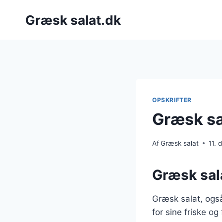
Fortsæt
Græsk salat.dk
til
indhold
OPSKRIFTER
Græsk sa
Af
Græsk salat
11.
Græsk sala
Græsk salat, også
for sine friske og