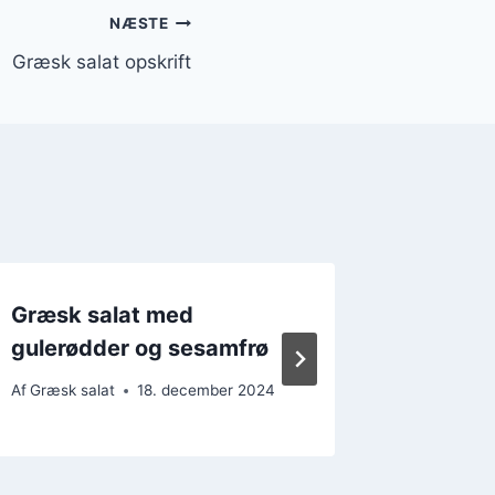
NÆSTE
Græsk salat opskrift
Græsk salat med
Græsk 
gulerødder og sesamfrø
og agu
Af
Græsk salat
18. december 2024
Af
Græsk s