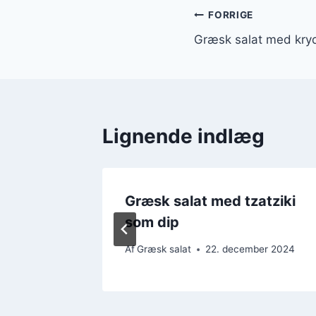
Indlægsnavi
FORRIGE
Græsk salat med kry
Lignende indlæg
ft
Græsk salat med tzatziki
som dip
er 2024
Af
Græsk salat
22. december 2024