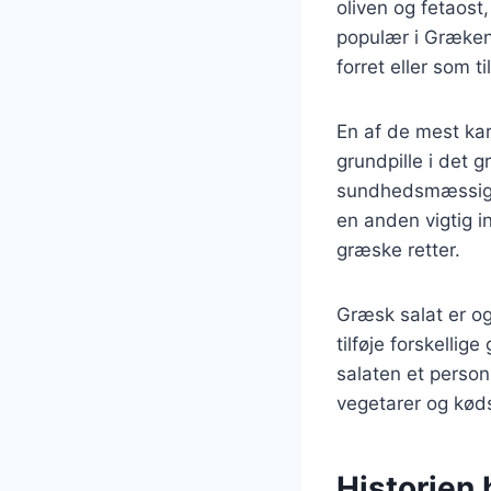
oliven og fetaost
populær i Græken
forret eller som ti
En af de mest kar
grundpille i det 
sundhedsmæssige 
en anden vigtig i
græske retter.
Græsk salat er og
tilføje forskelli
salaten et person
vegetarer og kød
Historien