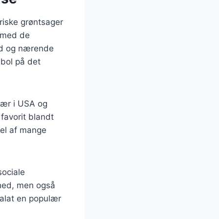
friske grøntsager
t med de
und og nærende
mbol på det
sær i USA og
favorit blandt
del af mange
sociale
hed, men også
salat en populær