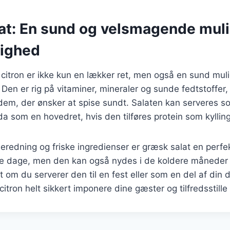
at: En sund og velsmagende muli
lighed
citron er ikke kun en lækker ret, men også en sund mul
Den er rig på vitaminer, mineraler og sunde fedtstoffer, h
r dem, der ønsker at spise sundt. Salaten kan serveres so
da som en hovedret, hvis den tilføres protein som kylling 
eredning og friske ingredienser er græsk salat en perfekt
 dage, men den kan også nydes i de koldere måneder 
om du serverer den til en fest eller som en del af din da
itron helt sikkert imponere dine gæster og tilfredsstill