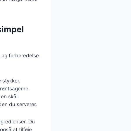
simpel
d og forberedelse.
 stykker.
grøntsagerne.
 en skål.
den du serverer.
ingredienser. Du
gså at tilføje