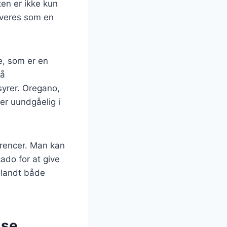
ten er ikke kun
rveres som en
e, som er en
så
syrer. Oregano,
er uundgåelig i
erencer. Man kan
ado for at give
 blandt både
lse