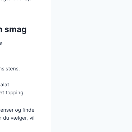
in smag
ge
nsistens.
alat.
et topping.
ienser og finde
 du vælger, vil