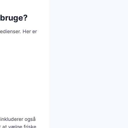
 bruge?
edienser. Her er
 inkluderer også
t at vælge friske