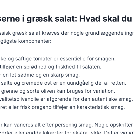
erne i græsk salat: Hvad skal du
assisk græsk salat kræves der nogle grundlæggende ingr
vigtigste komponenter:
iske og saftige tomater er essentielle for smagen.
tilføjer en sprødhed og friskhed til salaten.
er en let sødme og en skarp smag.
 salte og cremede ost er en uundgåelig del af retten.
 grønne og sorte oliven kan bruges for variation.
Kvalitetsolivenolie er afgørende for den autentiske smag.
rret eller frisk oregano tilføjer en karakteristisk smag.
r kan varieres alt efter personlig smag. Nogle opskrifter
dder eller endda kikærter for ekstra fylde. Det er vigtig