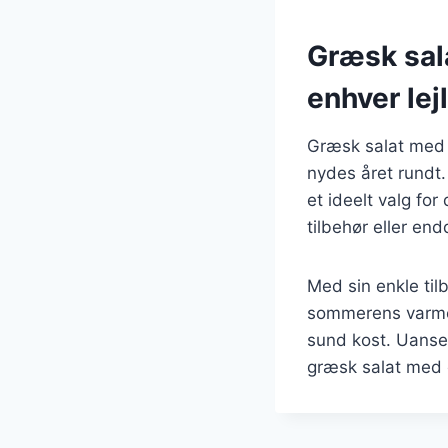
Græsk sal
enhver lej
Græsk salat med 
nydes året rundt. 
et ideelt valg fo
tilbehør eller end
Med sin enkle tilb
sommerens varme
sund kost. Uanset 
græsk salat med c