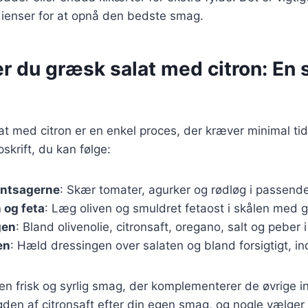
dienser for at opnå den bedste smag.
r du græsk salat med citron: En 
at med citron er en enkel proces, der kræver minimal ti
skrift, du kan følge:
øntsagerne
: Skær tomater, agurker og rødløg i passende
 og feta
: Læg oliven og smuldret fetaost i skålen med 
gen
: Bland olivenolie, citronsaft, oregano, salt og peber i
en
: Hæld dressingen over salaten og bland forsigtigt, in
er en frisk og syrlig smag, der komplementerer de øvrige 
en af citronsaft efter din egen smag, og nogle vælger o