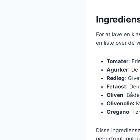
Ingrediens
For at lave en kl
en liste over de 
Tomater
: Fr
Agurker
: De 
Rødløg
: Giv
Fetaost
: Den
Oliven
: Både
Olivenolie
: 
Oregano
: Tø
Disse ingrediense
peberfrugt, gulerø