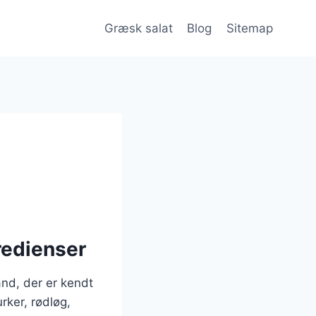
Græsk salat
Blog
Sitemap
redienser
and, der er kendt
rker, rødløg,