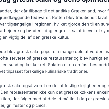
ødder, der går tilbage til det antikke Grækenland, hvor 
 grundlæggende fødevarer. Retten blev traditionelt lave
 var tilgængelige i regionen, hvilket gjorde den til en s
arbejdere og bønder. I dag er græsk salat blevet et sy
en vigtig del af den græske kultur.
ede blev græsk salat populær i mange dele af verden, i
ofte serveret på græske restauranter og blev hurtigt en 
 en sund og lækker ret. Salaten er nu en fast bestand
t tilpasset forskellige kulinariske traditioner.
græsk salat også været en del af festlige lejligheder og 
Den repræsenterer ikke kun det græske køkkens enkel
aktion, der følger med at dele et måltid. I dag er græsk 
r, grillfester og picnics.