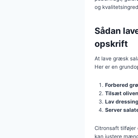
og kvalitetsingre
Sådan lave
opskrift
At lave græsk sal
Her er en grundop
Forbered gr
Tilsæt oliven
Lav dressin
Server salat
Citronsaft tilføj
kan justere mængd