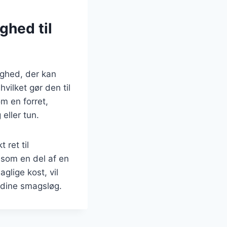
ghed til
ighed, der kan
vilket gør den til
m en forret,
eller tun.
 ret til
som en del af en
glige kost, vil
e dine smagsløg.