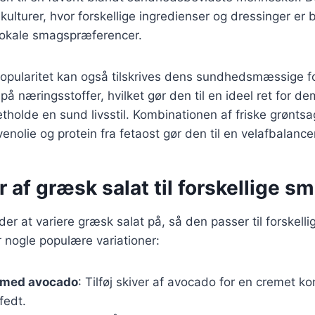
kulturer, hvor forskellige ingredienser og dressinger er bl
okale smagspræferencer.
opularitet kan også tilskrives dens sundhedsmæssige fo
g på næringsstoffer, hvilket gør den til en ideel ret for d
retholde en sund livsstil. Kombinationen af friske grønts
ivenolie og protein fra fetaost gør den til en velafbalancer
r af græsk salat til forskellige s
r at variere græsk salat på, så den passer til forskell
 nogle populære variationer:
 med avocado
: Tilføj skiver af avocado for en cremet k
fedt.