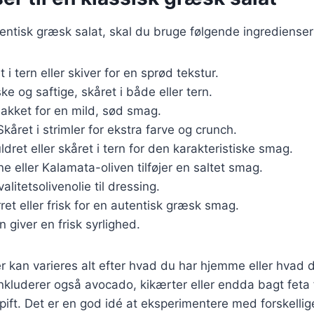
tentisk græsk salat, skal du bruge følgende ingredienser
t i tern eller skiver for en sprød tekstur.
ske og saftige, skåret i både eller tern.
hakket for en mild, sød smag.
 Skåret i strimler for ekstra farve og crunch.
ldret eller skåret i tern for den karakteristiske smag.
ne eller Kalamata-oliven tilføjer en saltet smag.
valitetsolivenolie til dressing.
rret eller frisk for en autentisk græsk smag.
n giver en frisk syrlighed.
r kan varieres alt efter hvad du har hjemme eller hvad 
inkluderer også avocado, kikærter eller endda bagt feta 
 pift. Det er en god idé at eksperimentere med forskelli