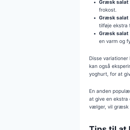
Græsk salat
frokost.
Græsk salat
tilføje ekstra 
Græsk salat
en varm og fy
Disse variationer
kan også eksperi
yoghurt, for at gi
En anden populær 
at give en ekstr
vælger, vil græsk
Tips til a