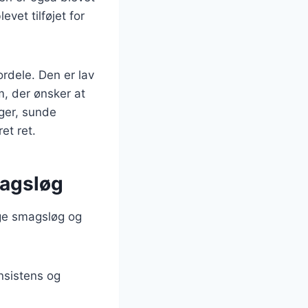
evet tilføjet for
rdele. Den er lav
em, der ønsker at
ager, sunde
et ret.
magsløg
ige smagsløg og
onsistens og