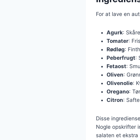
For at lave en au
Agurk
: Skåre
Tomater
: Fri
Rødløg
: Fint
Peberfrugt
:
Fetaost
: Smu
Oliven
: Grøn
Olivenolie
: K
Oregano
: Tø
Citron
: Safte
Disse ingrediense
Nogle opskrifter 
salaten et ekstra