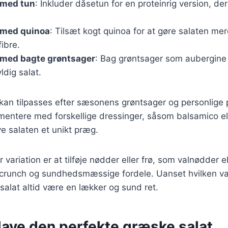
 med tun
: Inkluder dåsetun for en proteinrig version, der 
 med quinoa
: Tilsæt kogt quinoa for at gøre salaten m
fibre.
 med bagte grøntsager
: Bag grøntsager som aubergine 
ldig salat.
 kan tilpasses efter sæsonens grøntsager og personlige
mentere med forskellige dressinger, såsom balsamico el
ve salaten et unikt præg.
variation er at tilføje nødder eller frø, som valnødder el
a crunch og sundhedsmæssige fordele. Uanset hvilken va
 salat altid være en lækker og sund ret.
t lave den perfekte græske salat