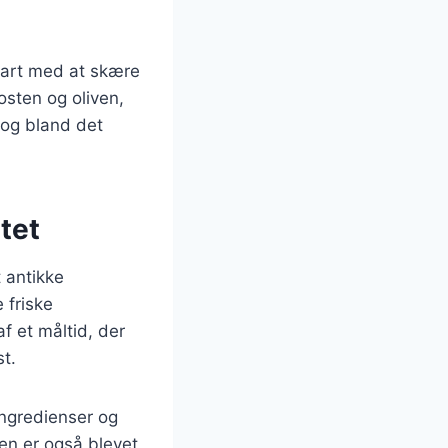
Start med at skære
osten og oliven,
, og bland det
tet
t antikke
 friske
f et måltid, der
t.
ingredienser og
en er også blevet