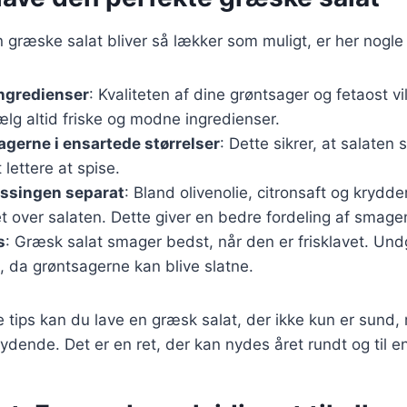
in græske salat bliver så lækker som muligt, er her nogle 
ingredienser
: Kvaliteten af dine grøntsager og fetaost v
ælg altid friske og modne ingredienser.
gerne i ensartede størrelser
: Dette sikrer, at salaten
 lettere at spise.
essingen separat
: Bland olivenolie, citronsaft og krydder
 over salaten. Dette giver en bedre fordeling af smage
s
: Græsk salat smager bedst, når den er frisklavet. Und
, da grøntsagerne kan blive slatne.
e tips kan du lave en græsk salat, der ikke kun er sund
dende. Det er en ret, der kan nydes året rundt og til en