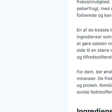
frokostmulighed.
peberfrugt, med d
forberede og kan
En af de bedste t
ingredienser som o
at gøre salaten 
side til en størr
og tilfredsstillen
For dem, der ønsk
mineraler. De fri
og protein. Kombi
sunde fedtstoffer,
Ingrediens