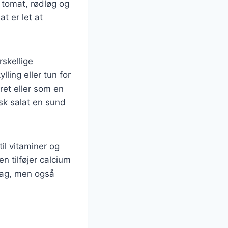
 tomat, rødløg og
t er let at
rskellige
ling eller tun for
et eller som en
sk salat en sund
il vitaminer og
n tilføjer calcium
smag, men også