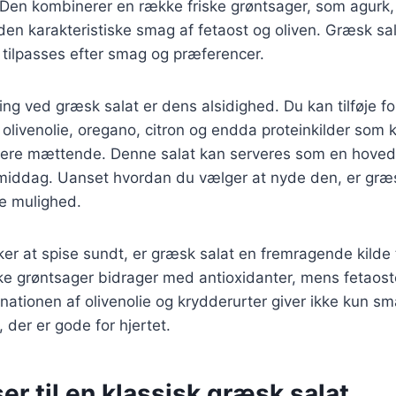
 Den kombinerer en række friske grøntsager, som agurk,
en karakteristiske smag af fetaost og oliven. Græsk sala
 tilpasses efter smag og præferencer.
ing ved græsk salat er dens alsidighed. Du kan tilføje fo
livenolie, oregano, citron og endda proteinkilder som kyl
mere mættende. Denne salat kan serveres som en hovedr
e middag. Uanset hvordan du vælger at nyde den, er græ
de mulighed.
er at spise sundt, er græsk salat en fremragende kilde t
ske grøntsager bidrager med antioxidanter, mens fetaoste
nationen af olivenolie og krydderurter giver ikke kun 
 der er gode for hjertet.
er til en klassisk græsk salat