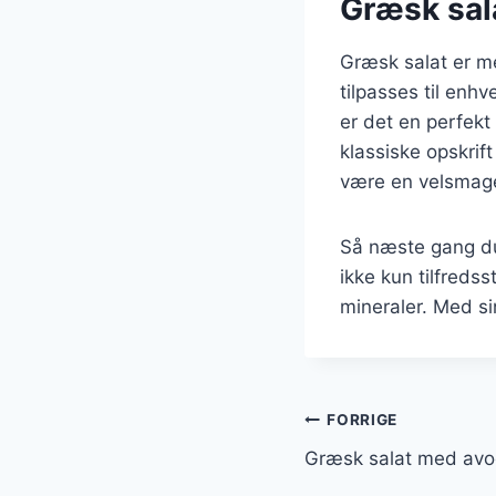
Græsk salat
Græsk salat er me
tilpasses til enh
er det en perfekt
klassiske opskrift
være en velsmage
Så næste gang du 
ikke kun tilfreds
mineraler. Med sin
Indlægsnavi
FORRIGE
Græsk salat med avo