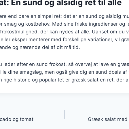
: En sund og alsidig ret til alle
re end bare en simpel ret; det er en sund og alsidig mu
ver smag og kostbehov. Med sine friske ingredienser og l
 frokostmulighed, der kan nydes af alle. Uanset om du 
 eller eksperimenterer med forskellige variationer, vil græ
nde og nærende del af dit måltid.
leder efter en sund frokost, så overvej at lave en græsk
stille dine smagsløg, men også give dig en sund dosis af
 rige historie og popularitet er græsk salat en ret, der 
gation
cado og tomat
Græsk salat med 