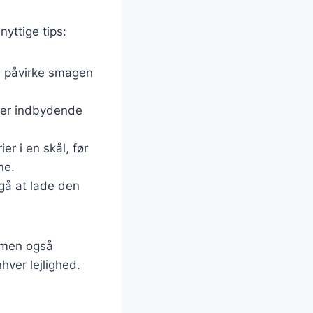
nyttige tips:
il påvirke smagen
 ser indbydende
ier i en skål, før
ne.
gå at lade den
, men også
hver lejlighed.