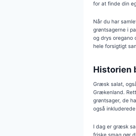
for at finde din e
Når du har samlet
grøntsagerne i pa
og drys oregano o
hele forsigtigt s
Historien 
Græsk salat, også 
Grækenland. Rette
grøntsager, de ha
også inkluderede 
I dag er græsk sa
friske smag gør d