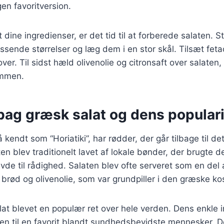
gen favoritversion.
 dine ingredienser, er det tid til at forberede salaten. 
ssende størrelser og læg dem i en stor skål. Tilsæt feta
ver. Til sidst hæld olivenolie og citronsaft over salaten
ammen.
bag græsk salat og dens populari
kendt som “Horiatiki”, har rødder, der går tilbage til de
n blev traditionelt lavet af lokale bønder, der brugte de
vde til rådighed. Salaten blev ofte serveret som en del a
brød og olivenolie, som var grundpiller i den græske kos
lat blevet en populær ret over hele verden. Dens enkle 
en til en favorit blandt sundhedsbevidste mennesker. D