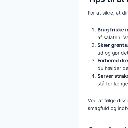
For at sikre, at d
Brug friske 
af salaten. V
Skær grøntsa
ud og gør det
Forbered dr
du hælder det
Server strak
stå for længe
Ved at følge diss
smagfuld og indby