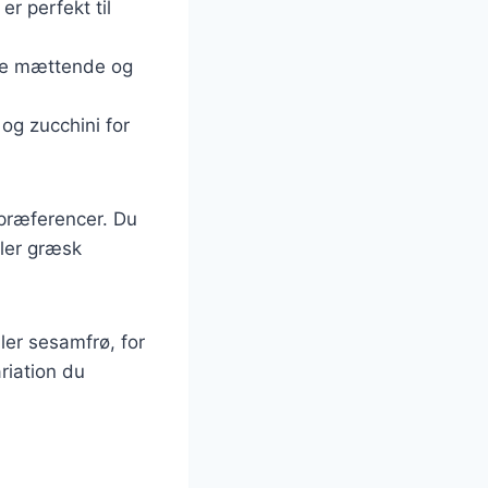
er perfekt til
ere mættende og
og zucchini for
 præferencer. Du
ler græsk
ler sesamfrø, for
riation du