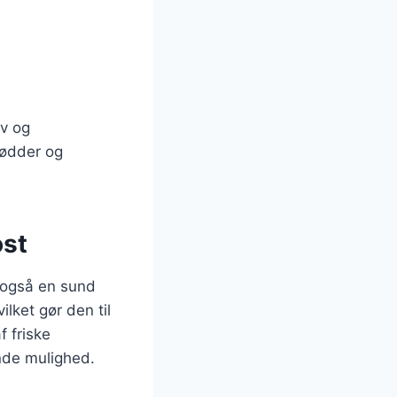
ov og
rødder og
ost
 også en sund
ilket gør den til
 friske
ende mulighed.