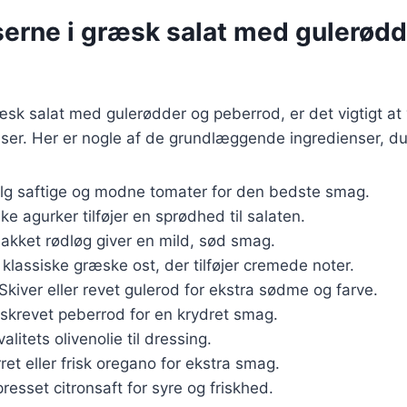
serne i græsk salat med gulerødd
sk salat med gulerødder og peberrod, er det vigtigt at 
nser. Her er nogle af de grundlæggende ingredienser, du
lg saftige og modne tomater for den bedste smag.
ske agurker tilføjer en sprødhed til salaten.
hakket rødløg giver en mild, sød smag.
 klassiske græske ost, der tilføjer cremede noter.
 Skiver eller revet gulerod for ekstra sødme og farve.
riskrevet peberrod for en krydret smag.
valitets olivenolie til dressing.
rret eller frisk oregano for ekstra smag.
presset citronsaft for syre og friskhed.