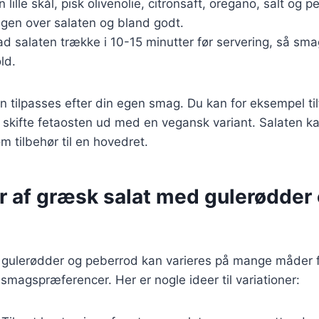
en lille skål, pisk olivenolie, citronsaft, oregano, salt o
gen over salaten og bland godt.
ad salaten trække i 10-15 minutter før servering, så s
ld.
n tilpasses efter din egen smag. Du kan for eksempel til
r skifte fetaosten ud med en vegansk variant. Salaten k
m tilbehør til en hovedret.
er af græsk salat med gulerødder
gulerødder og peberrod kan varieres på mange måder fo
e smagspræferencer. Her er nogle ideer til variationer: