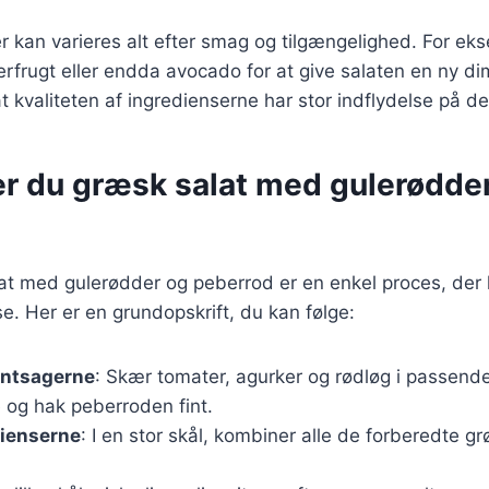
r kan varieres alt efter smag og tilgængelighed. For e
eberfrugt eller endda avocado for at give salaten en ny d
 at kvaliteten af ingredienserne har stor indflydelse på 
er du græsk salat med gulerødde
lat med gulerødder og peberrod er en enkel proces, der
se. Her er en grundopskrift, du kan følge:
øntsagerne
: Skær tomater, agurker og rødløg i passende
 og hak peberroden fint.
dienserne
: I en stor skål, kombiner alle de forberedte gr
.