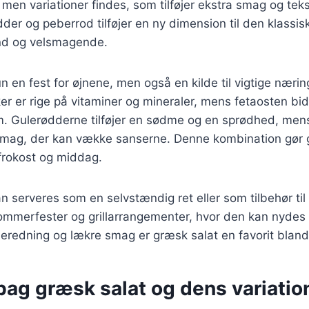
, men variationer findes, som tilføjer ekstra smag og tek
der og peberrod tilføjer en ny dimension til den klassiske
nd og velsmagende.
n en fest for øjnene, men også en kilde til vigtige nærin
er er rige på vitaminer og mineraler, mens fetaosten b
um. Gulerødderne tilføjer en sødme og en sprødhed, me
 smag, der kan vække sanserne. Denne kombination gør g
 frokost og middag.
n serveres som en selvstændig ret eller som tilbehør til
sommerfester og grillarrangementer, hvor den kan nydes k
beredning og lækre smag er græsk salat en favorit blan
bag græsk salat og dens variatio