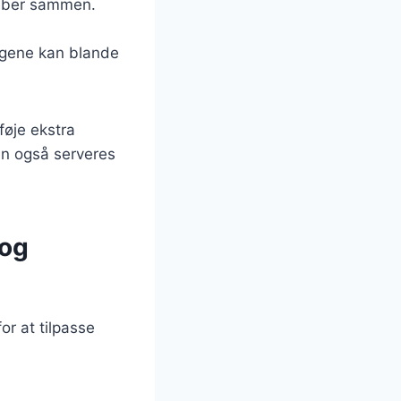
g peber sammen.
magene kan blande
føje ekstra
an også serveres
 og
r at tilpasse