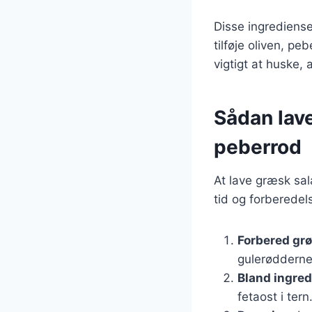
Disse ingrediense
tilføje oliven, p
vigtigt at huske,
Sådan lav
peberrod
At lave græsk sa
tid og forberedel
Forbered gr
gulerødderne
Bland ingre
fetaost i tern