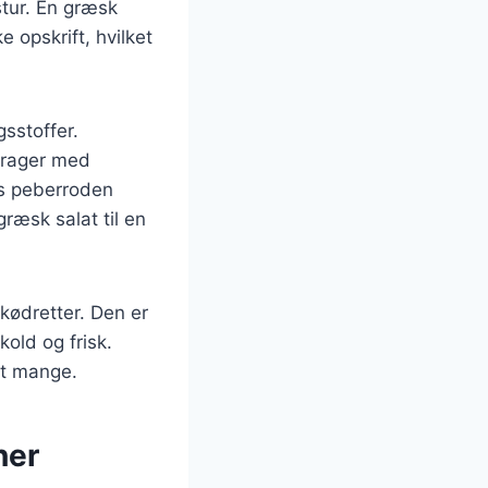
stur. En græsk
 opskrift, hvilket
gsstoffer.
idrager med
ns peberroden
ræsk salat til en
 kødretter. Den er
old og frisk.
dt mange.
ner