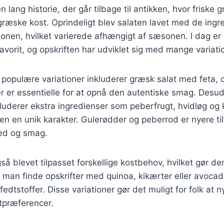
 lang historie, der går tilbage til antikken, hvor friske 
 græske kost. Oprindeligt blev salaten lavet med de ingr
gionen, hvilket varierede afhængigt af sæsonen. I dag er
favorit, og opskriften har udviklet sig med mange variati
populære variationer inkluderer græsk salat med feta, o
er er essentielle for at opnå den autentiske smag. Desu
nkluderer ekstra ingredienser som peberfrugt, hvidløg og 
ten en unik karakter. Gulerødder og peberrod er nyere tilf
ed og smag.
å blevet tilpasset forskellige kostbehov, hvilket gør den 
man finde opskrifter med quinoa, kikærter eller avocado,
edtstoffer. Disse variationer gør det muligt for folk at 
tpræferencer.