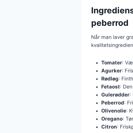
Ingredien
peberrod
Når man laver græ
kvalitetsingredie
Tomater
: Væ
Agurker
: Fri
Rødløg
: Fint
Fetaost
: Den
Gulerødder
:
Peberrod
: F
Olivenolie
: K
Oregano
: Tø
Citron
: Frisk