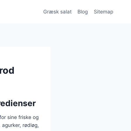
Græsk salat
Blog
Sitemap
rod
redienser
or sine friske og
, agurker, rødløg,