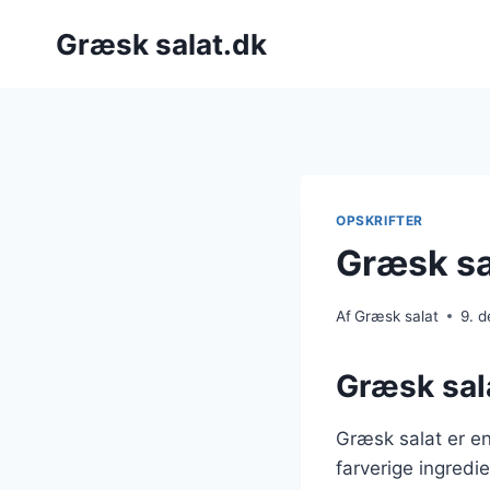
Fortsæt
Græsk salat.dk
til
indhold
OPSKRIFTER
Græsk sa
Af
Græsk salat
9. 
Græsk sala
Græsk salat er en
farverige ingredie