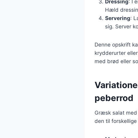
Dressing
: I 
Hæld dressin
Servering
: L
sig. Server ko
Denne opskrift ka
krydderurter elle
med brød eller so
Variation
peberrod
Græsk salat med 
den til forskellig