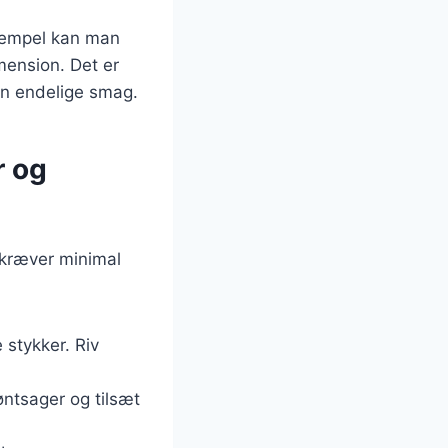
ksempel kan man
imension. Det er
den endelige smag.
r og
 kræver minimal
 stykker. Riv
øntsager og tilsæt