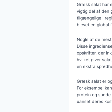
Græsk salat har en
vigtig del af den
tilgængelige i re
blevet en global 
Nogle af de mest 
Disse ingrediens
opskrifter, der i
hvilket giver sala
en ekstra sprødh
Græsk salat er ogs
For eksempel kan 
protein og sunde f
uanset deres kos