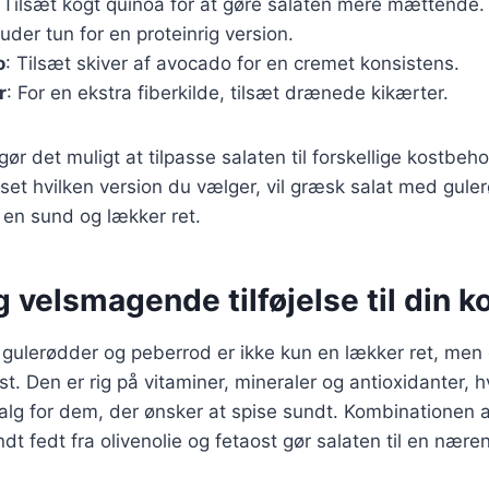
: Tilsæt kogt quinoa for at gøre salaten mere mættende.
kluder tun for en proteinrig version.
o
: Tilsæt skiver af avocado for en cremet konsistens.
r
: For en ekstra fiberkilde, tilsæt drænede kikærter.
gør det muligt at tilpasse salaten til forskellige kostbeh
et hvilken version du vælger, vil græsk salat med gule
 en sund og lækker ret.
 velsmagende tilføjelse til din k
gulerødder og peberrod er ikke kun en lækker ret, men
kost. Den er rig på vitaminer, mineraler og antioxidanter, hv
lg for dem, der ønsker at spise sundt. Kombinationen af
dt fedt fra olivenolie og fetaost gør salaten til en nær