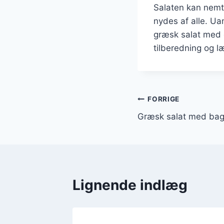
Salaten kan nemt t
nydes af alle. Ua
græsk salat med 
tilberedning og l
Indlægsnavi
FORRIGE
Græsk salat med bagt
Lignende indlæg