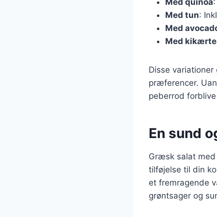
Med quinoa
Med tun
: In
Med avocad
Med kikærte
Disse variationer 
præferencer. Uans
peberrod forblive
En sund og
Græsk salat med 
tilføjelse til din 
et fremragende va
grøntsager og sun