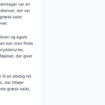
grøntsager var en
edienser, der var
 græsk salat
oner.
liven og agurk.
den kan man finde
krydderurter,
øjelser, der giver
til en alsidig ret.
 der tilføjer
nyde græsk salat,