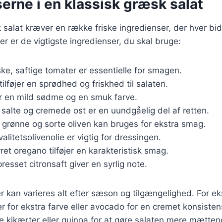
erne i en klassisk græsk salat
 salat kræver en række friske ingredienser, der hver bid
 er de vigtigste ingredienser, du skal bruge:
iske, saftige tomater er essentielle for smagen.
tilføjer en sprødhed og friskhed til salaten.
er en mild sødme og en smuk farve.
 salte og cremede ost er en uundgåelig del af retten.
 grønne og sorte oliven kan bruges for ekstra smag.
valitetsolivenolie er vigtig for dressingen.
rret oregano tilføjer en karakteristisk smag.
presset citronsaft giver en syrlig note.
r kan varieres alt efter sæson og tilgængelighed. For 
ter for ekstra farve eller avocado for en cremet konsiste
re kikærter eller quinoa for at gøre salaten mere mætten