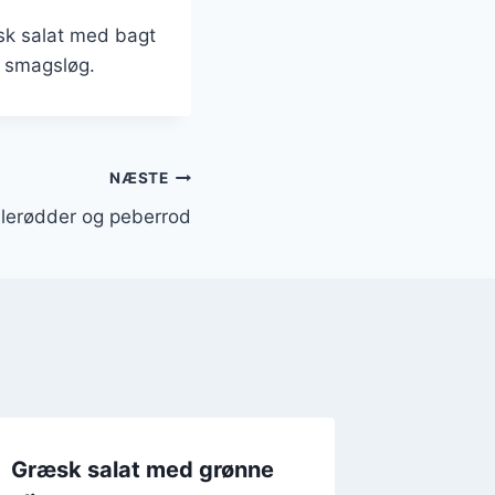
æsk salat med bagt
e smagsløg.
NÆSTE
lerødder og peberrod
Græsk salat med grønne
Græsk s