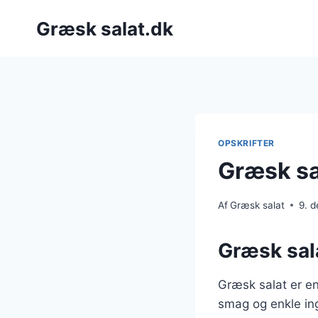
Fortsæt
Græsk salat.dk
til
indhold
OPSKRIFTER
Græsk sa
Af
Græsk salat
9. 
Græsk sala
Græsk salat er en
smag og enkle ing