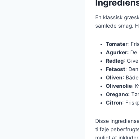
Ingrediens
En klassisk græsk
samlede smag. Her
Tomater
: Fr
Agurker
: De 
Rødløg
: Giv
Fetaost
: Den
Oliven
: Både
Olivenolie
: K
Oregano
: Tø
Citron
: Frisk
Disse ingrediense
tilføje peberfrug
muligt at inklude