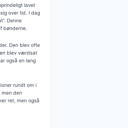
oprindeligt lavet
ig over tid. I dag
at”. Denne
 af bønderne.
der. Den blev ofte
 den blev værdsat
har også en lang
tioner rundt om i
r, men den
ker ret, men også