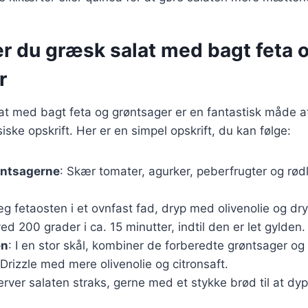
er du græsk salat med bagt feta 
r
at med bagt feta og grøntsager er en fantastisk måde at
iske opskrift. Her er en simpel opskrift, du kan følge:
øntsagerne
: Skær tomater, agurker, peberfrugter og rød
æg fetaosten i et ovnfast fad, dryp med olivenolie og d
ed 200 grader i ca. 15 minutter, indtil den er let gylden.
en
: I en stor skål, kombiner de forberedte grøntsager og
 Drizzle med mere olivenolie og citronsaft.
erver salaten straks, gerne med et stykke brød til at dy