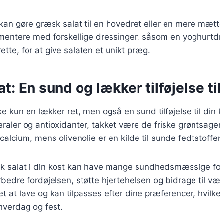
 kan gøre græsk salat til en hovedret eller en mere mæt
mentere med forskellige dressinger, såsom en yoghurtdr
ette, for at give salaten et unikt præg.
t: En sund og lækker tilføjelse ti
e kun en lækker ret, men også en sund tilføjelse til din 
eraler og antioxidanter, takket være de friske grøntsage
g calcium, mens olivenolie er en kilde til sunde fedtstoffer
sk salat i din kost kan have mange sundhedsmæssige fo
bedre fordøjelsen, støtte hjertehelsen og bidrage til væ
t at lave og kan tilpasses efter dine præferencer, hvilke
 hverdag og fest.