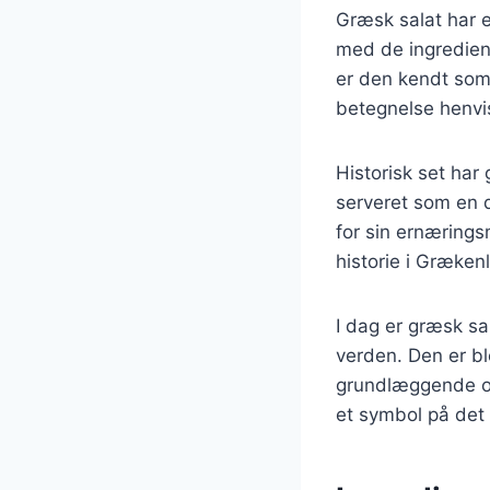
Græsk salat har en
med de ingrediens
er den kendt som 
betegnelse henvis
Historisk set har
serveret som en d
for sin ernærings
historie i Græken
I dag er græsk sa
verden. Den er b
grundlæggende op
et symbol på det