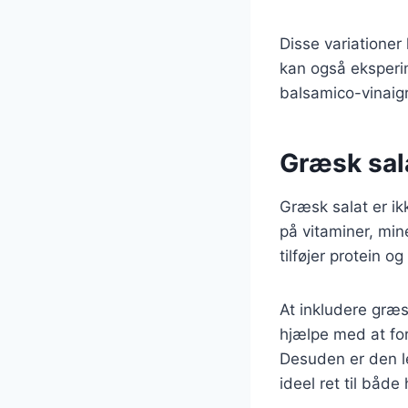
Disse variationer
kan også eksperi
balsamico-vinaigr
Græsk sala
Græsk salat er ikk
på vitaminer, min
tilføjer protein o
At inkludere græ
hjælpe med at for
Desuden er den le
ideel ret til både