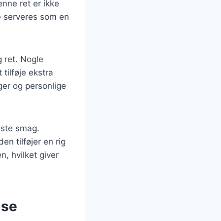
enne ret er ikke
e serveres som en
g ret. Nogle
tilføje ekstra
ger og personlige
edste smag.
en tilføjer en rig
n, hvilket giver
lse