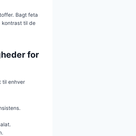
offer. Bagt feta
 kontrast til de
gheder for
 til enhver
nsistens.
alat.
n.