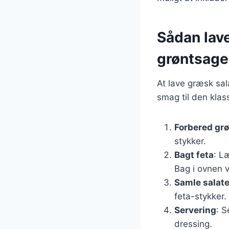
Sådan lav
grøntsage
At lave græsk sal
smag til den klass
Forbered gr
stykker.
Bagt feta
: L
Bag i ovnen v
Samle salat
feta-stykker.
Servering
: S
dressing.