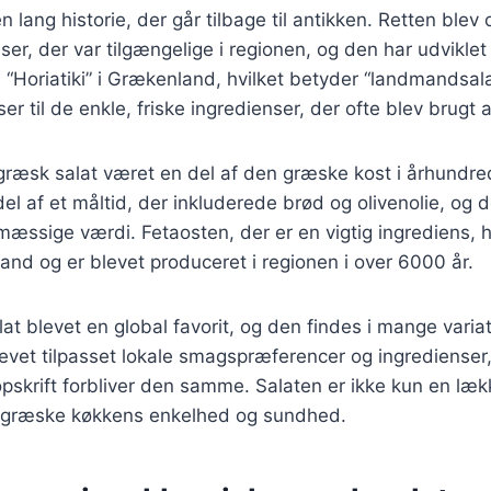
 lang historie, der går tilbage til antikken. Retten blev 
er, der var tilgængelige i regionen, og den har udviklet s
“Horiatiki” i Grækenland, hvilket betyder “landmandsal
er til de enkle, friske ingredienser, der ofte blev brugt
 græsk salat været en del af den græske kost i århundre
el af et måltid, der inkluderede brød og olivenolie, og
mæssige værdi. Fetaosten, der er en vigtig ingrediens, 
land og er blevet produceret i regionen i over 6000 år.
lat blevet en global favorit, og den findes i mange varia
levet tilpasset lokale smagspræferencer og ingrediense
skrift forbliver den samme. Salaten er ikke kun en læk
 græske køkkens enkelhed og sundhed.