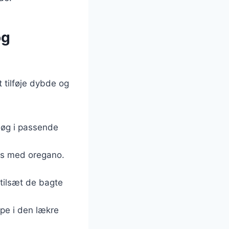
og
 tilføje dybde og
løg i passende
rys med oregano.
 tilsæt de bagte
ppe i den lækre