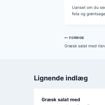
Uanset om du serv
feta og grøntsage
Indlægsnavi
FORRIGE
Græsk salat med risn
Lignende indlæg
lling
Græsk salat med