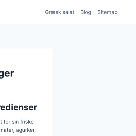
Græsk salat
Blog
Sitemap
ger
redienser
for sin friske
omater, agurker,