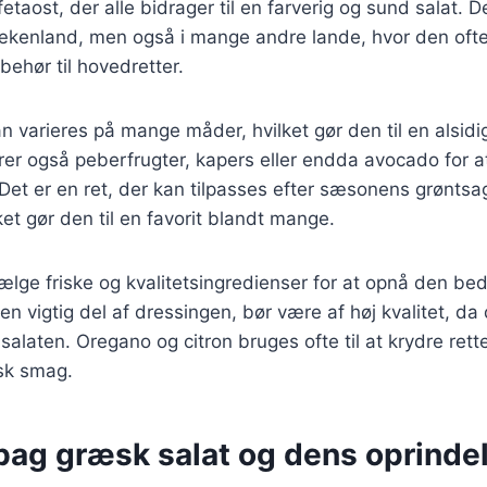
fetaost, der alle bidrager til en farverig og sund salat. D
ækenland, men også i mange andre lande, hvor den oft
lbehør til hovedretter.
n varieres på mange måder, hvilket gør den til en alsidi
rer også peberfrugter, kapers eller endda avocado for at 
Det er en ret, der kan tilpasses efter sæsonens grøntsa
ket gør den til en favorit blandt mange.
 vælge friske og kvalitetsingredienser for at opnå den b
 en vigtig del af dressingen, bør være af høj kvalitet, da d
 salaten. Oregano og citron bruges ofte til at krydre rette
sk smag.
 bag græsk salat og dens oprinde