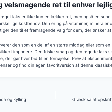
 velsmagende ret til enhver lejl
røget laks er ikke kun en lækker ret, men også en sund
forskellige kostbehov. Den er rig på vitaminer, mineraler
et gør den til et fremragende valg for dem, der ønsker at
erer den som en del af en større middag eller som en le
sikkert imponere. Den friske smag og den røgede laks s
, der gør hver bid til en fornøjelse. Prøv at eksperime
ienser og find din egen favoritversion af denne klassiske
gation
oa og kylling
Græsk salat opskrif