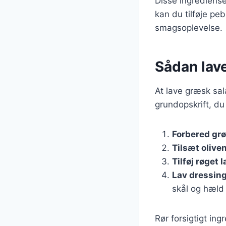
Disse ingrediense
kan du tilføje pe
smagsoplevelse.
Sådan lav
At lave græsk sal
grundopskrift, du
Forbered gr
Tilsæt oliven
Tilføj røget 
Lav dressin
skål og hæld 
Rør forsigtigt in