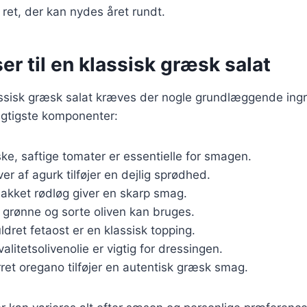
ig ret, der kan nydes året rundt.
er til en klassisk græsk salat
assisk græsk salat kræves der nogle grundlæggende ingr
vigtigste komponenter:
iske, saftige tomater er essentielle for smagen.
ver af agurk tilføjer en dejlig sprødhed.
hakket rødløg giver en skarp smag.
 grønne og sorte oliven kan bruges.
ldret fetaost er en klassisk topping.
valitetsolivenolie er vigtig for dressingen.
rret oregano tilføjer en autentisk græsk smag.