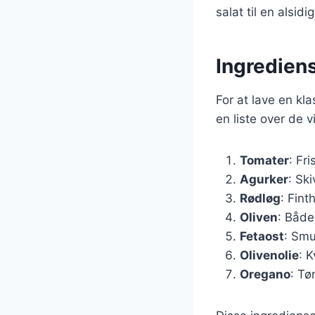
salat til en alsid
Ingrediens
For at lave en kl
en liste over de 
Tomater
: Fr
Agurker
: Ski
Rødløg
: Fint
Oliven
: Både
Fetaost
: Smu
Olivenolie
: K
Oregano
: Tø