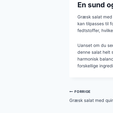
En sund og
Græsk salat med 
kan tilpasses til 
fedtstoffer, hvilk
Uanset om du serv
denne salat helt 
harmonisk balance
forskellige ingred
Indlægsnavi
FORRIGE
Græsk salat med quin