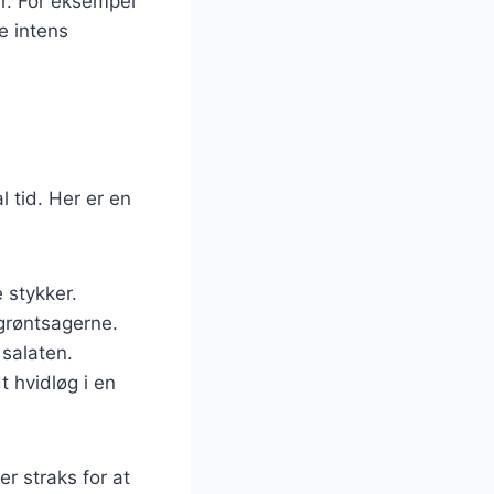
er. For eksempel
e intens
 tid. Her er en
 stykker.
 grøntsagerne.
 salaten.
t hvidløg i en
r straks for at