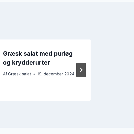
Græsk salat med purløg
Græsk s
og krydderurter
sund fr
Af
Græsk salat
19. december 2024
Af
Græsk s