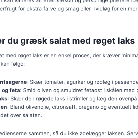
r kan varieres alt efter sæson og personlige præferenc
berfrugt for ekstra farve og smag eller hvidløg for en mer
er du græsk salat med røget laks
at med røget laks er en enkel proces, der kræver minimal
 kan følge:
øntsagerne
: Skær tomater, agurker og rødløg i passende
 og feta
: Smid oliven og smuldret fetaost i skålen med
laks
: Skær den røgede laks i strimler og læg den ovenpå
gen
: Bland olivenolie, citronsaft, oregano og eventuelt lid
det over salaten.
gredienserne sammen, så du ikke ødelægger laksen. Serve