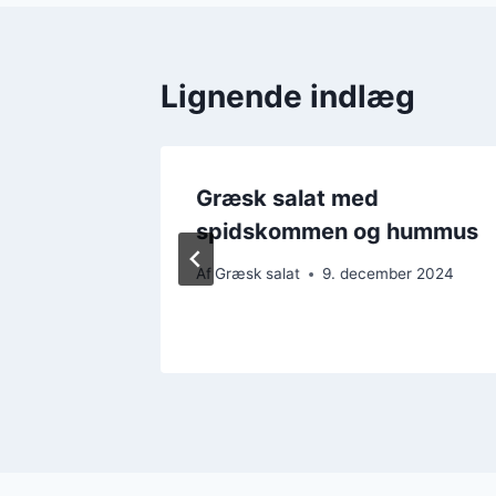
Lignende indlæg
løg til
Græsk salat med
spidskommen og hummus
ber 2024
Af
Græsk salat
9. december 2024