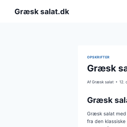
Fortsæt
Græsk salat.dk
til
indhold
OPSKRIFTER
Græsk sa
Af
Græsk salat
12.
Græsk sal
Græsk salat med r
fra den klassisk