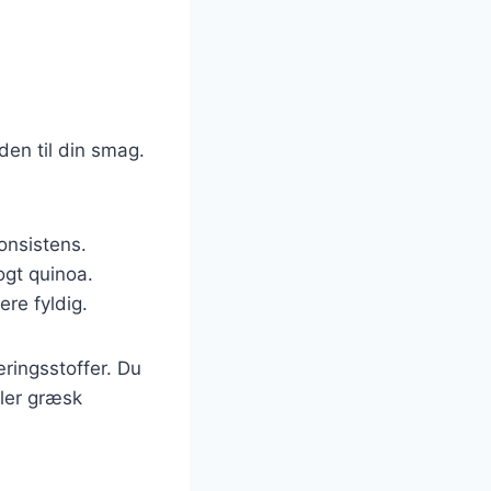
den til din smag.
onsistens.
ogt quinoa.
ere fyldig.
æringsstoffer. Du
ler græsk