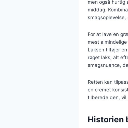
men også hurtig at
middag. Kombinati
smagsoplevelse, 
For at lave en gr
mest almindelige 
Laksen tilføjer e
røget laks, alt ef
smagsnuance, der
Retten kan tilpas
en cremet konsist
tilberede den, vil
Historien 