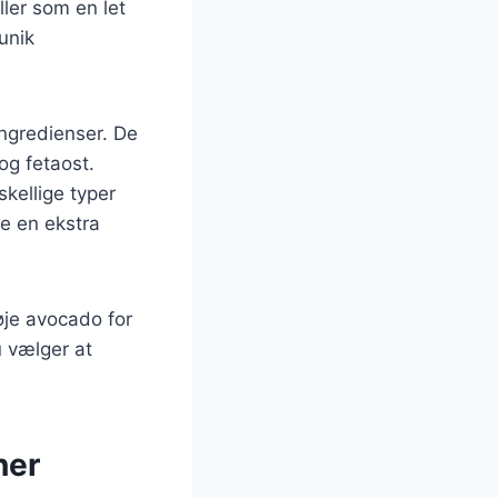
ller som en let
unik
ingredienser. De
og fetaost.
skellige typer
ve en ekstra
øje avocado for
u vælger at
ner