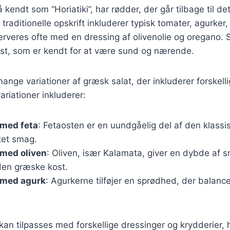
kendt som “Horiatiki”, har rødder, der går tilbage til de
raditionelle opskrift inkluderer typisk tomater, agurker,
erveres ofte med en dressing af olivenolie og oregano. S
st, som er kendt for at være sund og nærende.
mange variationer af græsk salat, der inkluderer forskell
riationer inkluderer:
 med feta
: Fetaosten er en uundgåelig del af den klassis
ltet smag.
 med oliven
: Oliven, især Kalamata, giver en dybde af 
 den græske kost.
 med agurk
: Agurkerne tilføjer en sprødhed, der balanc
 kan tilpasses med forskellige dressinger og krydderier, 