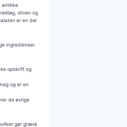
t antikke
 rødløg, oliven og
alaten er en del
ige ingredienser.
ke opskrift og
smag og er en
erer de øvrige
hvilket gør græsk