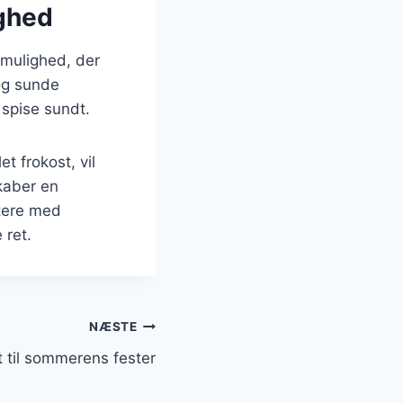
ighed
 mulighed, der
 og sunde
 spise sundt.
t frokost, vil
kaber en
ntere med
 ret.
NÆSTE
t til sommerens fester