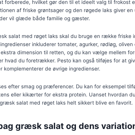
 forberede, hvilket gør den til et ideelt valg til frokost e
onen af friske grøntsager og den røgede laks giver en 
der vil glæde både familie og gæster.
æsk salat med røget laks skal du bruge en række friske 
ingredienser inkluderer tomater, agurker, rødløg, oliven 
n ekstra dimension til retten, og du kan vælge mellem for
ter hvad du foretrækker. Pesto kan også tilføjes for at gi
 komplementerer de øvrige ingredienser.
ses efter smag og præferencer. Du kan for eksempel tilf
ens eller kikærter for ekstra protein. Uanset hvordan d
 græsk salat med røget laks helt sikkert blive en favorit.
bag græsk salat og dens variatio