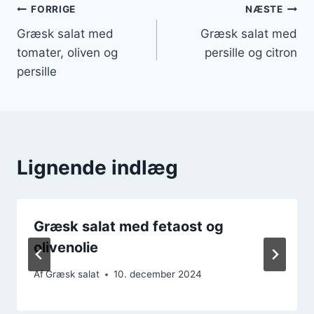
Indlægsnavigation
FORRIGE
NÆSTE
Græsk salat med
Græsk salat med
tomater, oliven og
persille og citron
persille
Lignende indlæg
Græsk salat med fetaost og
olivenolie
Af
Græsk salat
10. december 2024