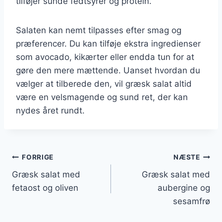
tilføjer sunde fedtsyrer og protein.
Salaten kan nemt tilpasses efter smag og
præferencer. Du kan tilføje ekstra ingredienser
som avocado, kikærter eller endda tun for at
gøre den mere mættende. Uanset hvordan du
vælger at tilberede den, vil græsk salat altid
være en velsmagende og sund ret, der kan
nydes året rundt.
Indlægsnavigation
FORRIGE
NÆSTE
Græsk salat med
Græsk salat med
fetaost og oliven
aubergine og
sesamfrø