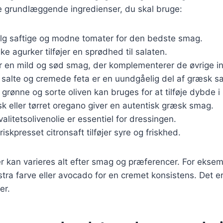
de grundlæggende ingredienser, du skal bruge:
lg saftige og modne tomater for den bedste smag.
ske agurker tilføjer en sprødhed til salaten.
er en mild og sød smag, der komplementerer de øvrige in
 salte og cremede feta er en uundgåelig del af græsk sa
 grønne og sorte oliven kan bruges for at tilføje dybde 
isk eller tørret oregano giver en autentisk græsk smag.
valitetsolivenolie er essentiel for dressingen.
Friskpresset citronsaft tilføjer syre og friskhed.
r kan varieres alt efter smag og præferencer. For eksemp
stra farve eller avocado for en cremet konsistens. Det e
er.