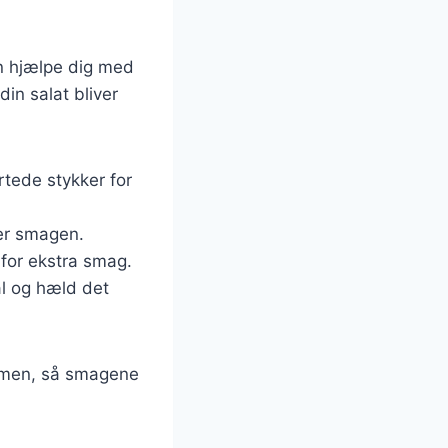
an hjælpe dig med
din salat bliver
rtede stykker for
rer smagen.
 for ekstra smag.
kål og hæld det
ammen, så smagene