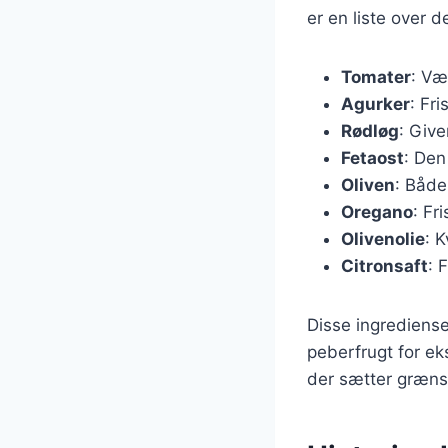
er en liste over 
Tomater
: Væ
Agurker
: Fri
Rødløg
: Giv
Fetaost
: Den
Oliven
: Både
Oregano
: Fr
Olivenolie
: K
Citronsaft
: 
Disse ingrediense
peberfrugt for ek
der sætter græns