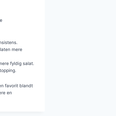
ge
nsistens.
salaten mere
ere fyldig salat.
topping.
en favorit blandt
ære en