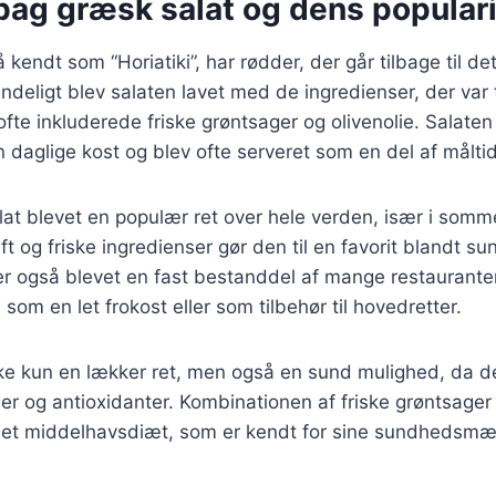
bag græsk salat og dens populari
kendt som “Horiatiki”, har rødder, der går tilbage til de
deligt blev salaten lavet med de ingredienser, der var 
ofte inkluderede friske grøntsager og olivenolie. Salaten
 daglige kost og blev ofte serveret som en del af målti
alat blevet en populær ret over hele verden, især i so
ft og friske ingredienser gør den til en favorit blandt 
r også blevet en fast bestanddel af mange restauranter
som en let frokost eller som tilbehør til hovedretter.
ke kun en lækker ret, men også en sund mulighed, da de
ler og antioxidanter. Kombinationen af friske grøntsager 
f det middelhavsdiæt, som er kendt for sine sundhedsmæ