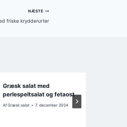
NÆSTE
d friske krydderurter
Græsk salat med
Græsk 
perlespeltsalat og fetaost
balsam
krydde
Af
Græsk salat
7. december 2024
Af
Græsk s