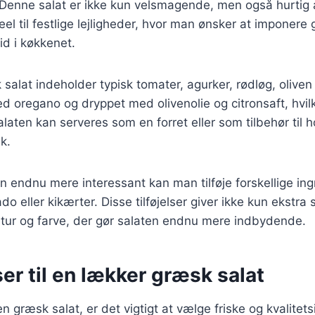
Denne salat er ikke kun velsmagende, men også hurtig 
deel til festlige lejligheder, hvor man ønsker at imponer
id i køkkenet.
 salat indeholder typisk tomater, agurker, rødløg, oliven
ed oregano og dryppet med olivenolie og citronsaft, hvilk
alaten kan serveres som en forret eller som tilbehør til
sk.
en endnu mere interessant kan man tilføje forskellige i
do eller kikærter. Disse tilføjelser giver ikke kun ekstr
kstur og farve, der gør salaten endnu mere indbydende.
er til en lækker græsk salat
n græsk salat, er det vigtigt at vælge friske og kvalitet