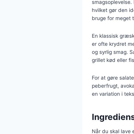
smagsoplevelse. 
hvilket gør den i
bruge for meget t
En klassisk græsk
er ofte krydret m
og syrlig smag. S
grillet kød eller fi
For at gøre salat
peberfrugt, avoka
en variation i te
Ingrediens
Når du skal lave e