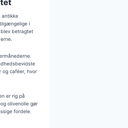
tet
t antikke
tilgængelige i
 blev betragtet
derne.
mmermånederne.
sundhedsbevidste
 og caféer, hvor
n er rig på
og olivenolie gør
ssige fordele.