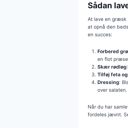
Sådan lav
At lave en græsk 
at opnå den bedst
en succes:
Forbered gr
en flot præse
Skær rødløg
Tilføj feta o
Dressing
: Bl
over salaten.
Når du har samle
fordeles jævnt. S