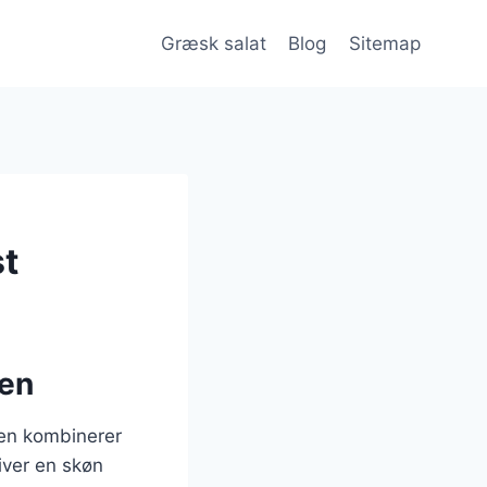
Græsk salat
Blog
Sitemap
st
ten
Den kombinerer
iver en skøn