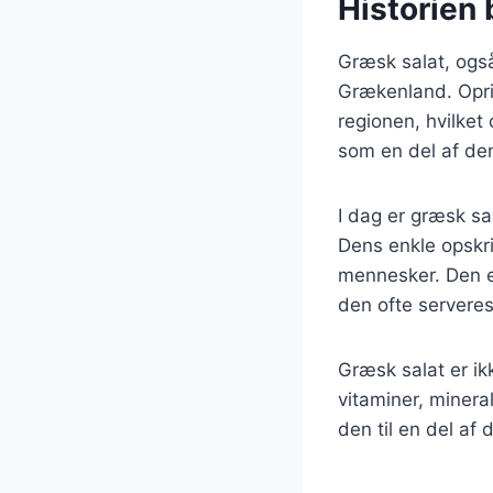
Historien 
Græsk salat, også 
Grækenland. Oprin
regionen, hvilket 
som en del af den
I dag er græsk s
Dens enkle opskri
mennesker. Den e
den ofte serveres 
Græsk salat er ik
vitaminer, minera
den til en del a