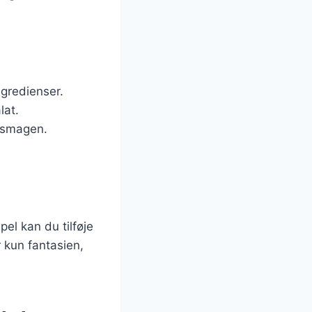
gredienser.
lat.
i smagen.
el kan du tilføje
r kun fantasien,