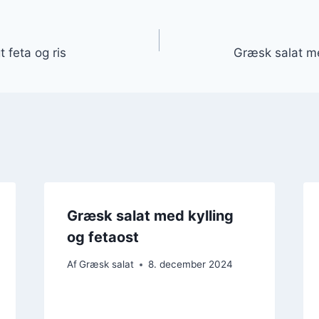
gation
 feta og ris
Græsk salat me
Græsk salat med kylling
og fetaost
Af
Græsk salat
8. december 2024