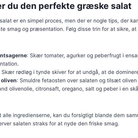
er du den perfekte græske salat
salat er en simpel proces, men der er nogle tips, der k
e smag og præsentation. Følg disse trin for at sikre, at 
øntsagerne
: Skær tomater, agurker og peberfrugt i ensa
ntation.
: Skær rødløg i tynde skiver for at undgå, at de domine
g oliven
: Smuldre fetaosten over salaten og tilsæt oliven
and olivenolie, citronsaft, oregano, salt og peber i en s
t alle ingredienserne, kan du forsigtigt blande dem s
erver salaten straks for at nyde den friske smag.