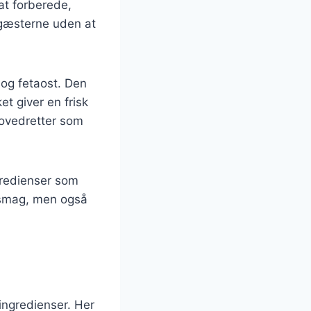
at forberede,
e gæsterne uden at
 og fetaost. Den
et giver en frisk
 hovedretter som
ngredienser som
a smag, men også
singredienser. Her