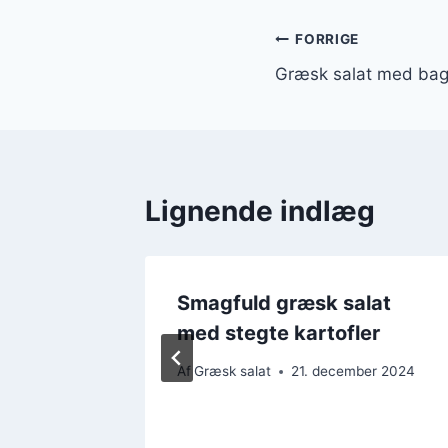
Indlægsnavi
FORRIGE
Græsk salat med bagt
Lignende indlæg
lling
Smagfuld græsk salat
med stegte kartofler
ber 2024
Af
Græsk salat
21. december 2024