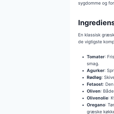
sygdomme og for
Ingrediens
En klassisk græs
de vigtigste kom
Tomater
: Fr
smag.
Agurker
: Sp
Rødløg
: Skiv
Fetaost
: Den
Oliven
: Både
Olivenolie
: 
Oregano
: Tø
græske køkk