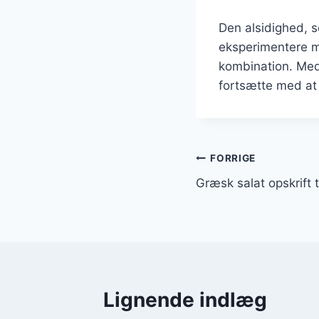
Den alsidighed, s
eksperimentere me
kombination. Med s
fortsætte med at
Indlægsnavi
FORRIGE
Græsk salat opskrift 
Lignende indlæg