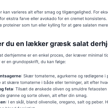
r kan varieres alt efter smag og tilgængelighed. For e
t for ekstra farve eller avokado for en cremet konsistens.
re proteiner som tun eller kylling for at gøre salaten me
er du en lækker græsk salat der
at derhjemme er en enkel proces, der kræver minimal ti
 er en grundopskrift, du kan følge:
øntsagerne
: Skær tomaterne, agurkerne og rødløgene i 
at skære tomaterne i både eller terninger, alt efter hv
 og feta
: Tilsæt de ønskede oliven og smuldre fetaosten 
e grønne og sorte oliven, alt efter din smag.
gen
: I en skål, bland olivenolie, oregano, salt og peber