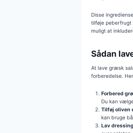
Disse ingrediense
tilføje peberfrug
muligt at inklude
Sådan lav
At lave græsk sal
forberedelse. Her
Forbered gr
Du kan vælge 
Tilføj oliven
kan bruge båd
Lav dressin