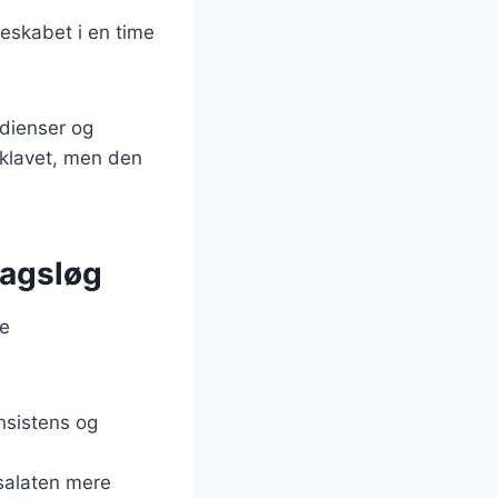
leskabet i en time
edienser og
sklavet, men den
magsløg
ge
onsistens og
 salaten mere