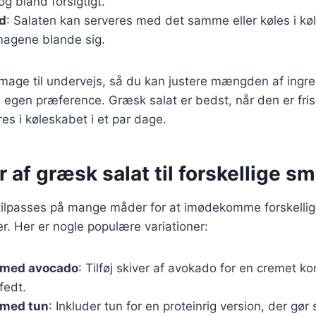
og bland forsigtigt.
yd
: Salaten kan serveres med det samme eller køles i kø
smagene blande sig.
 smage til undervejs, så du kan justere mængden af ingr
n egen præference. Græsk salat er bedst, når den er fri
s i køleskabet i et par dage.
r af græsk salat til forskellige s
tilpasses på mange måder for at imødekomme forskelli
. Her er nogle populære variationer:
 med avocado
: Tilføj skiver af avokado for en cremet k
fedt.
 med tun
: Inkluder tun for en proteinrig version, der gør