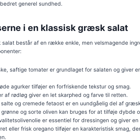
bedret generel sundhed.
erne i en klassisk græsk salat
k salat består af en række enkle, men velsmagende ingr
ponenter:
iske, saftige tomater er grundlaget for salaten og giver e
røde agurker tilføjer en forfriskende tekstur og smag.
er af rødløg giver en let skarphed og farve til retten.
 salte og cremede fetaost er en uundgåelig del af græsk
 grønne og sorte oliven kan bruges for at tilføje dybde 
Kvalitetsolivenolie er essentiel for dressingen og giver en
rret eller frisk oregano tilføjer en karakteristisk smag, de
en.