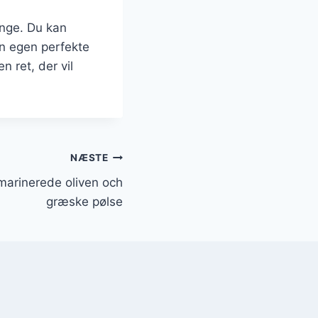
ange. Du kan
in egen perfekte
n ret, der vil
NÆSTE
arinerede oliven och
græske pølse