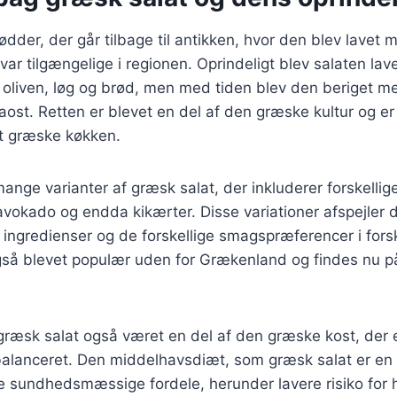
ødder, der går tilbage til antikken, hvor den blev lavet
 var tilgængelige i regionen. Oprindeligt blev salaten la
oliven, løg og brød, men med tiden blev den beriget me
aost. Retten er blevet en del af den græske kultur og er
t græske køkken.
mange varianter af græsk salat, der inkluderer forskellig
vokado og endda kikærter. Disse variationer afspejler 
 ingredienser og de forskellige smagspræferencer i forsk
gså blevet populær uden for Grækenland og findes nu 
 græsk salat også været en del af den græske kost, der e
alanceret. Den middelhavsdiæt, som græsk salat er en d
e sundhedsmæssige fordele, herunder lavere risiko for h