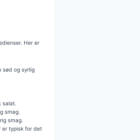
edienser. Her er
n sød og syrlig
 salat.
og smag.
 rig smag.
r er typisk for det