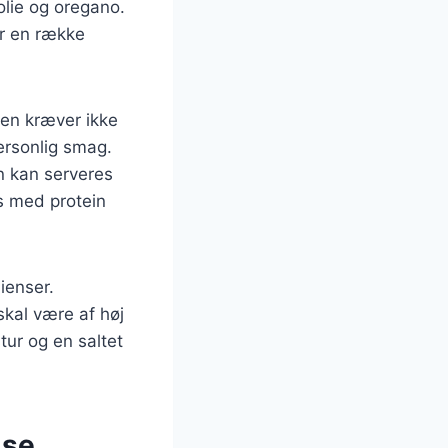
olie og oregano.
r en række
ten kræver ikke
ersonlig smag.
en kan serveres
s med protein
ienser.
kal være af høj
tur og en saltet
lse