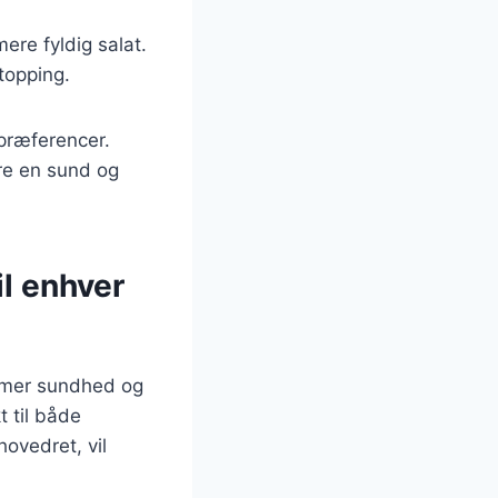
ere fyldig salat.
topping.
 præferencer.
ære en sund og
l enhver
emmer sundhed og
t til både
hovedret, vil