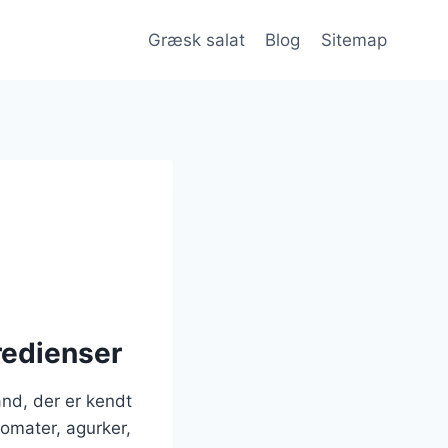
Græsk salat
Blog
Sitemap
redienser
and, der er kendt
tomater, agurker,