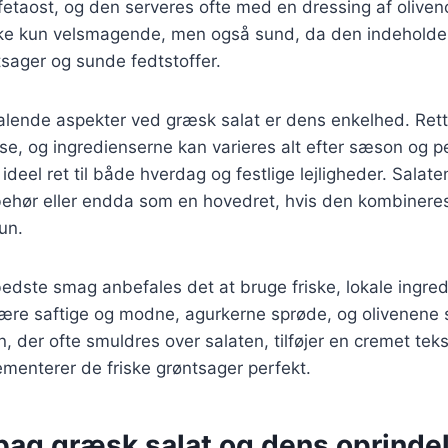
 fetaost, og den serveres ofte med en dressing af oliven
kke kun velsmagende, men også sund, da den indeholde
sager og sunde fedtstoffer.
talende aspekter ved græsk salat er dens enkelhed. Ret
e, og ingredienserne kan varieres alt efter sæson og p
 ideel ret til både hverdag og festlige lejligheder. Salat
lbehør eller endda som en hovedret, hvis den kombinere
tun.
edste smag anbefales det at bruge friske, lokale ingred
ære saftige og modne, agurkerne sprøde, og olivenene s
n, der ofte smuldres over salaten, tilføjer en cremet teks
menterer de friske grøntsager perfekt.
 bag græsk salat og dens oprinde