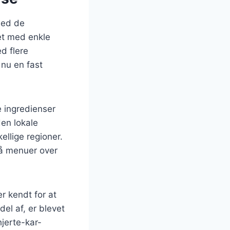
 med de
vet med enkle
d flere
 nu en fast
e ingredienser
den lokale
ellige regioner.
på menuer over
r kendt for at
el af, er blevet
jerte-kar-