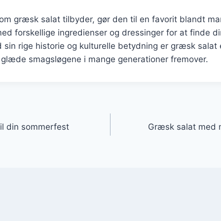
om græsk salat tilbyder, gør den til en favorit blandt m
d forskellige ingredienser og dressinger for at finde d
in rige historie og kulturelle betydning er græsk salat e
 glæde smagsløgene i mange generationer fremover.
gation
til din sommerfest
Græsk salat med m