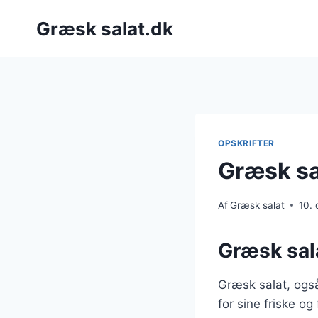
Fortsæt
Græsk salat.dk
til
indhold
OPSKRIFTER
Græsk sa
Af
Græsk salat
10.
Græsk sala
Græsk salat, også
for sine friske og