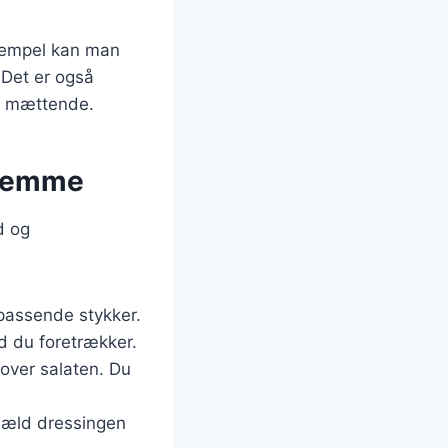
ksempel kan man
 Det er også
re mættende.
hjemme
d og
passende stykker.
ad du foretrækker.
over salaten. Du
. Hæld dressingen