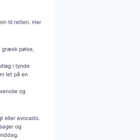
n til retten. Her
, græsk pølse,
dløg i tynde
em let på en
ivenolie og
t eller avocado.
tsager og
 middag.