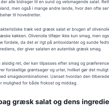
, der alle bidrager til en sund og velsmagende salat. Ret
land, men også i mange andre lande, hvor den ofte se
lbehør til hovedretter.
akteristiske træk ved græsk salat er brugen af olivenoli
græske køkken. Olivenolie tilføjer ikke kun smag, men og
fordele, da det er rigt på antioxidanter og sunde fedt
grediens, der giver salaten en autentisk græsk smag.
 alsidig ret, der kan tilpasses efter smag og præferenc
rer forskellige grøntsager og urter, hvilket gør det muligt
ed smagskombinationer. Uanset hvordan den tilberedes
r mulighed for både frokost og middag.
 bag græsk salat og dens ingredi