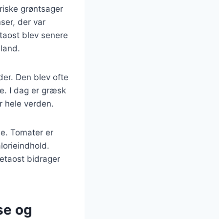
friske grøntsager
ser, der var
etaost blev senere
land.
der. Den blev ofte
e. I dag er græsk
r hele verden.
e. Tomater er
lorieindhold.
Fetaost bidrager
se og