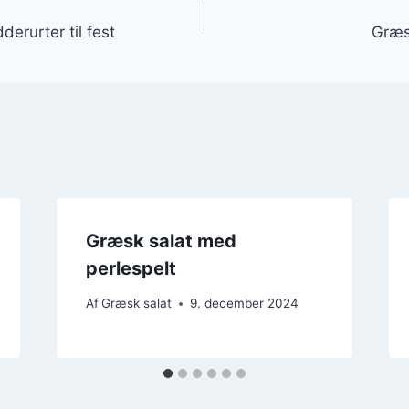
gation
erurter til fest
Græsk
Græsk salat med
perlespelt
Af
Græsk salat
9. december 2024