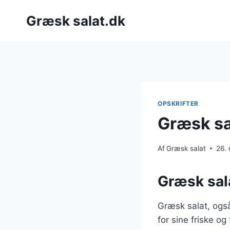
Fortsæt
Græsk salat.dk
til
indhold
OPSKRIFTER
Græsk sa
Af
Græsk salat
26.
Græsk sala
Græsk salat, også
for sine friske og