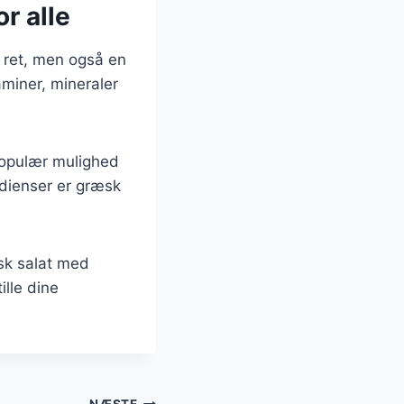
r alle
 ret, men også en
aminer, mineraler
 populær mulighed
edienser er græsk
æsk salat med
ille dine