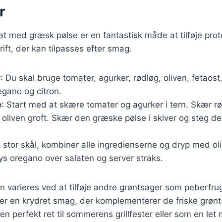
r
at med græsk pølse er en fantastisk måde at tilføje protei
ift, der kan tilpasses efter smag.
r
: Du skal bruge tomater, agurker, rødløg, oliven, fetaost
regano og citron.
e
: Start med at skære tomater og agurker i tern. Skær rø
 oliven groft. Skær den græske pølse i skiver og steg d
en stor skål, kombiner alle ingredienserne og dryp med ol
rys oregano over salaten og server straks.
n varieres ved at tilføje andre grøntsager som peberfrug
jer en krydret smag, der komplementerer de friske grøn
en perfekt ret til sommerens grillfester eller som en let