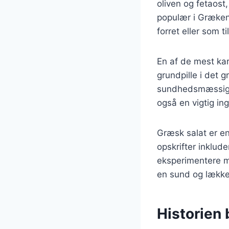
oliven og fetaost
populær i Græken
forret eller som ti
En af de mest kar
grundpille i det 
sundhedsmæssige 
også en vigtig in
Græsk salat er en
opskrifter inklude
eksperimentere m
en sund og lække
Historien