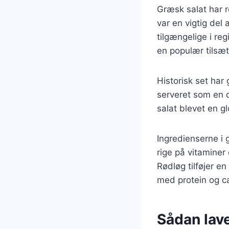
Græsk salat har r
var en vigtig del
tilgængelige i re
en populær tilsæ
Historisk set har
serveret som en d
salat blevet en g
Ingredienserne i
rige på vitaminer
Rødløg tilføjer en
med protein og ca
Sådan lav