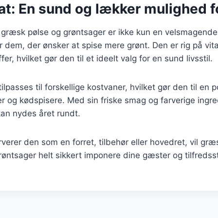
t: En sund og lækker mulighed fo
græsk pølse og grøntsager er ikke kun en velsmagende
 dem, der ønsker at spise mere grønt. Den er rig på vit
r, hvilket gør den til et ideelt valg for en sund livsstil.
ilpasses til forskellige kostvaner, hvilket gør den til en
r og kødspisere. Med sin friske smag og farverige ingr
 kan nydes året rundt.
erer den som en forret, tilbehør eller hovedret, vil gr
øntsager helt sikkert imponere dine gæster og tilfredsst