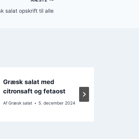
NÆSTE
 salat opskrift til alle
Græsk salat med
Græsk s
citronsaft og fetaost
og citr
Af
Græsk salat
5. december 2024
Af
Græsk s