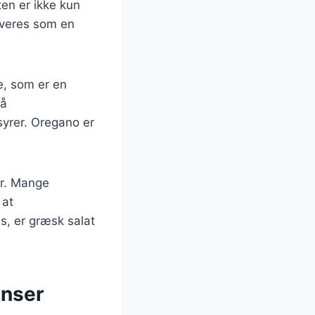
ten er ikke kun
rveres som en
e, som er en
så
syrer. Oregano er
er. Mange
 at
, er græsk salat
enser