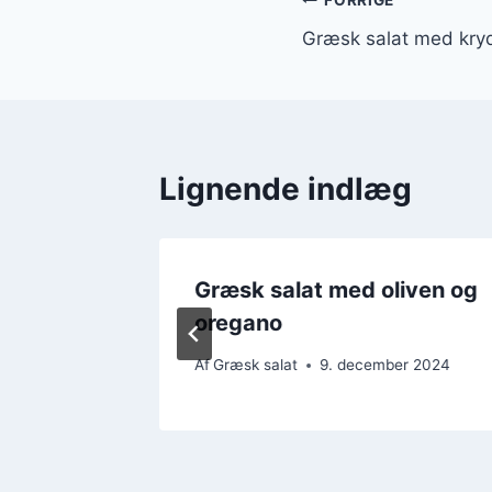
Indlægsnavi
FORRIGE
Græsk salat med krydd
Lignende indlæg
lbehør
Græsk salat med oliven og
oregano
ber 2024
Af
Græsk salat
9. december 2024