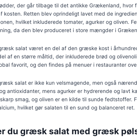
ødder, der går tilbage til det antikke Grækenland, hvor 
 af kosten. Retten blev oprindeligt lavet med de ingredien
gionen, hvilket inkluderede tomater, agurker og oliven. F
tning, da den blev produceret i store mængder i Græken
 græsk salat været en del af den græske kost i århundre
el af en større måltid, der inkluderede brød og olivenoli
lobal favorit, og den findes på menuer i restauranter ove
 græsk salat er ikke kun velsmagende, men også nærend
 og antioxidanter, mens agurker er hydrerende og lavt ka
 skarp smag, og oliven er en kilde til sunde fedtstoffer. 
lcium, hvilket gør salaten til en sund og balanceret ret.
er du græsk salat med græsk pøl