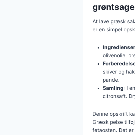
grøntsage
At lave græsk sal
er en simpel opskr
Ingrediense
olivenolie, o
Forberedels
skiver og hak
pande.
Samling
: I 
citronsaft. D
Denne opskrift ka
Græsk pølse tilfø
fetaosten. Det er 