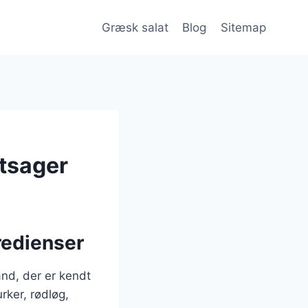
Græsk salat
Blog
Sitemap
tsager
redienser
and, der er kendt
rker, rødløg,