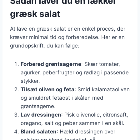
Sådan laver du en lækker
græsk salat
At lave en græsk salat er en enkel proces, der
kræver minimal tid og forberedelse. Her er en
grundopskrift, du kan følge:
Forbered grøntsagerne
: Skær tomater,
agurker, peberfrugter og rødløg i passende
stykker.
Tilsæt oliven og feta
: Smid kalamataoliven
og smuldret fetaost i skålen med
grøntsagerne.
Lav dressingen
: Pisk olivenolie, citronsaft,
oregano, salt og peber sammen i en skål.
Bland salaten
: Hæld dressingen over
salaten og bland forsigtigt, så