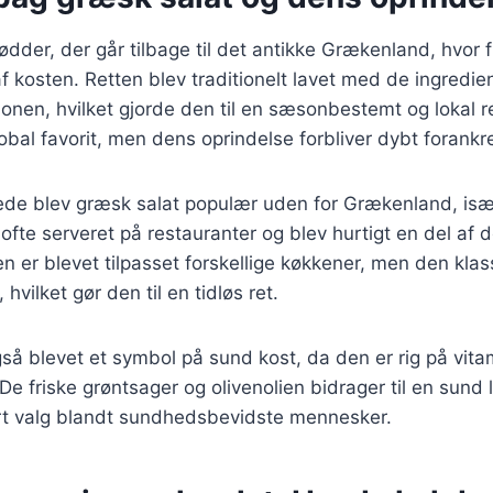
ødder, der går tilbage til det antikke Grækenland, hvor 
af kosten. Retten blev traditionelt lavet med de ingredie
gionen, hvilket gjorde den til en sæsonbestemt og lokal r
obal favorit, men dens oprindelse forbliver dybt forankre
rede blev græsk salat populær uden for Grækenland, isæ
ofte serveret på restauranter og blev hurtigt en del af d
 er blevet tilpasset forskellige køkkener, men den klass
 hvilket gør den til en tidløs ret.
så blevet et symbol på sund kost, da den er rig på vita
De friske grøntsager og olivenolien bidrager til en sund li
ært valg blandt sundhedsbevidste mennesker.