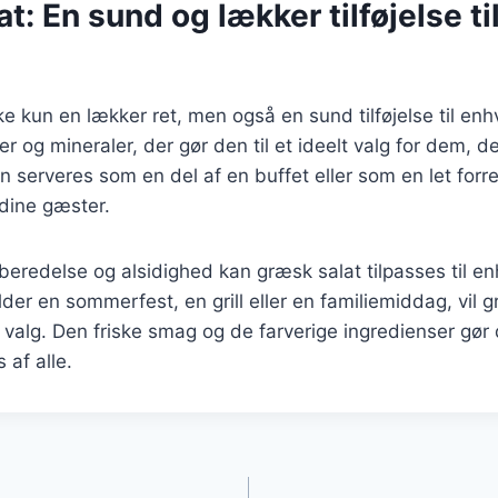
t: En sund og lækker tilføjelse ti
ke kun en lækker ret, men også en sund tilføjelse til enh
r og mineraler, der gør den til et ideelt valg for dem, d
 serveres som en del af en buffet eller som en let forret
dine gæster.
beredelse og alsidighed kan græsk salat tilpasses til enh
er en sommerfest, en grill eller en familiemiddag, vil g
valg. Den friske smag og de farverige ingredienser gør de
 af alle.
gation