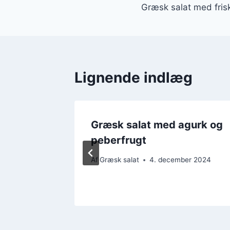
Græsk salat med fris
Lignende indlæg
etaost
Græsk salat med agurk og
peberfrugt
er 2024
Af
Græsk salat
4. december 2024