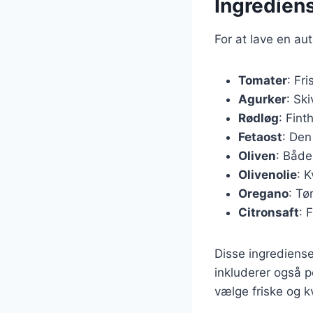
Ingrediens
For at lave en au
Tomater
: Fr
Agurker
: Ski
Rødløg
: Fint
Fetaost
: Den
Oliven
: Både
Olivenolie
: 
Oregano
: Tø
Citronsaft
: 
Disse ingrediense
inkluderer også p
vælge friske og k