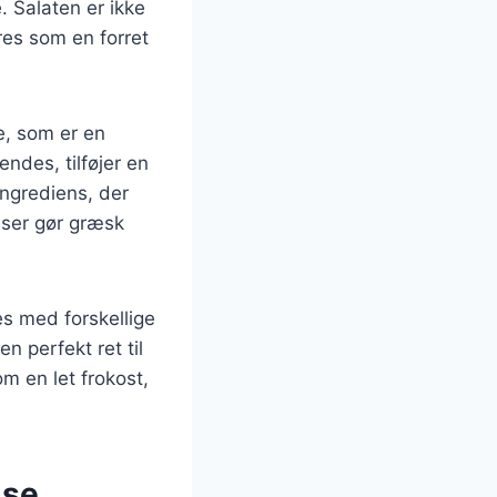
. Salaten er ikke
res som en forret
e, som er en
endes, tilføjer en
ingrediens, der
nser gør græsk
es med forskellige
n perfekt ret til
m en let frokost,
lse