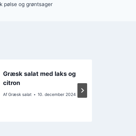
 pølse og grøntsager
Græsk salat med laks og
Græsk 
citron
og cou
Af
Græsk salat
10. december 2024
Af
Græsk s