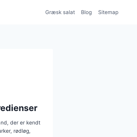
Græsk salat
Blog
Sitemap
redienser
and, der er kendt
rker, rødløg,