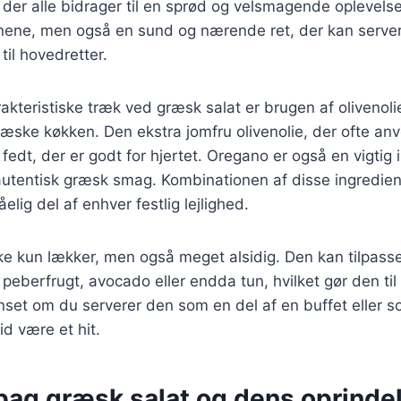
, der alle bidrager til en sprød og velsmagende oplevelse
øjnene, men også en sund og nærende ret, der kan serve
 til hovedretter.
akteristiske træk ved græsk salat er brugen af olivenoli
græske køkken. Den ekstra jomfru olivenolie, der ofte anv
fedt, der er godt for hjertet. Oregano er også en vigtig 
 autentisk græsk smag. Kombinationen af disse ingredie
åelig del af enhver festlig lejlighed.
ke kun lækker, men også meget alsidig. Den kan tilpass
eberfrugt, avocado eller endda tun, hvilket gør den til e
et om du serverer den som en del af en buffet eller so
tid være et hit.
 bag græsk salat og dens oprinde