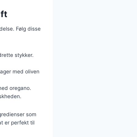
ft
delse. Følg disse
rette stykker.
tsager med oliven
 med oregano.
iskheden.
ngredienser som
 er perfekt til