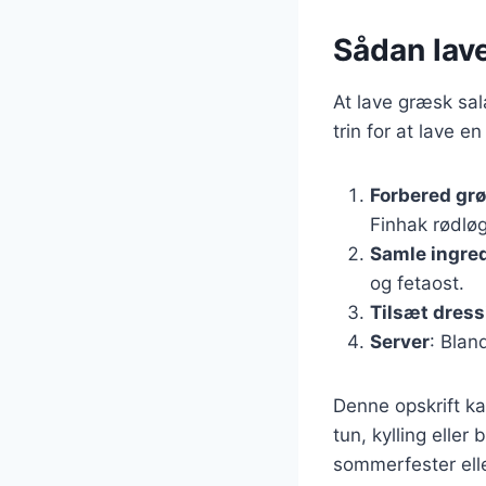
Sådan lave
At lave græsk sal
trin for at lave e
Forbered gr
Finhak rødløg
Samle ingre
og fetaost.
Tilsæt dress
Server
: Blan
Denne opskrift ka
tun, kylling eller
sommerfester ell