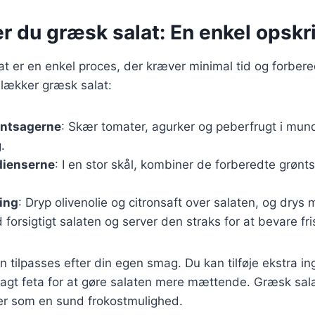
r du græsk salat: En enkel opskri
at er en enkel proces, der kræver minimal tid og forbere
n lækker græsk salat:
øntsagerne
: Skær tomater, agurker og peberfrugt i mund
.
dienserne
: I en stor skål, kombiner de forberedte grøn
ing
: Dryp olivenolie og citronsaft over salaten, og drys
d forsigtigt salaten og server den straks for at bevare fr
n tilpasses efter din egen smag. Du kan tilføje ekstra i
 bagt feta for at gøre salaten mere mættende. Græsk salat
er som en sund frokostmulighed.