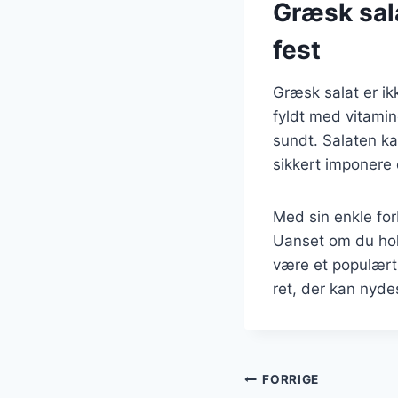
Græsk sala
fest
Græsk salat er ik
fyldt med vitamine
sundt. Salaten kan
sikkert imponere 
Med sin enkle for
Uanset om du hold
være et populært 
ret, der kan nydes
Indlægsnavi
FORRIGE