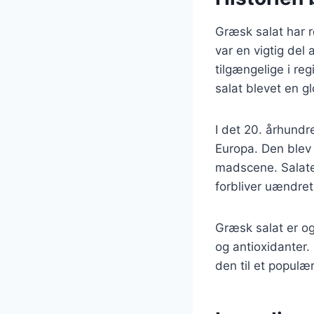
Græsk salat har r
var en vigtig del 
tilgængelige i re
salat blevet en gl
I det 20. århund
Europa. Den blev 
madscene. Salaten
forbliver uændret,
Græsk salat er og
og antioxidanter. 
den til et popul