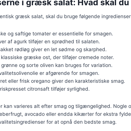
erne i græsk salat: Hvad skal du
tentisk græsk salat, skal du bruge følgende ingredienser
iske og saftige tomater er essentielle for smagen.
ver af agurk tilføjer en sprødhed til salaten.
hakket rødløg giver en let sødme og skarphed.
 klassiske græske ost, der tilføjer cremede noter.
 grønne og sorte oliven kan bruges for variation.
Kvalitetsolivenolie er afgørende for smagen.
rret eller frisk oregano giver den karakteristiske smag.
Friskpresset citronsaft tilføjer syrlighed.
r kan varieres alt efter smag og tilgængelighed. Nogle o
eberfrugt, avocado eller endda kikærter for ekstra fylde.
valitetsingredienser for at opnå den bedste smag.