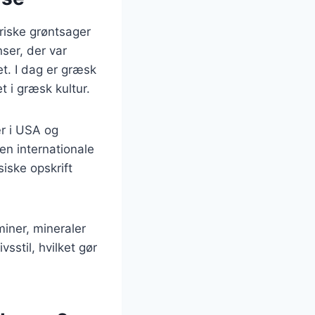
friske grøntsager
nser, der var
et. I dag er græsk
t i græsk kultur.
r i USA og
en internationale
iske opskrift
miner, mineraler
vsstil, hvilket gør