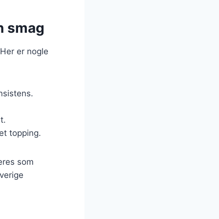
in smag
 Her er nogle
nsistens.
t.
et topping.
veres som
verige