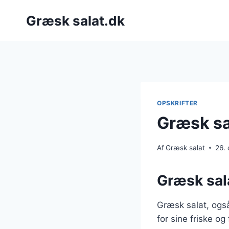
Fortsæt
Græsk salat.dk
til
indhold
OPSKRIFTER
Græsk sal
Af
Græsk salat
26.
Græsk sala
Græsk salat, også
for sine friske og