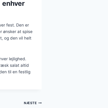
l enhver
ver fest. Den er
er ønsker at spise
, og den vil helt
ver lejlighed.
ræsk salat altid
n til en festlig
NÆSTE