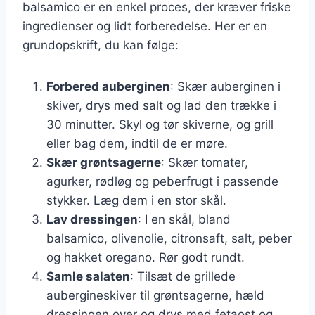
balsamico er en enkel proces, der kræver friske
ingredienser og lidt forberedelse. Her er en
grundopskrift, du kan følge:
Forbered auberginen
: Skær auberginen i
skiver, drys med salt og lad den trække i
30 minutter. Skyl og tør skiverne, og grill
eller bag dem, indtil de er møre.
Skær grøntsagerne
: Skær tomater,
agurker, rødløg og peberfrugt i passende
stykker. Læg dem i en stor skål.
Lav dressingen
: I en skål, bland
balsamico, olivenolie, citronsaft, salt, peber
og hakket oregano. Rør godt rundt.
Samle salaten
: Tilsæt de grillede
aubergineskiver til grøntsagerne, hæld
dressingen over og drys med fetaost og