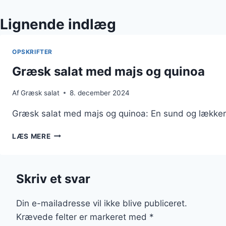
Lignende indlæg
OPSKRIFTER
Græsk salat med majs og quinoa
Af
Græsk salat
8. december 2024
Græsk salat med majs og quinoa: En sund og lækker 
GRÆSK
LÆS MERE
SALAT
MED
MAJS
Skriv et svar
OG
QUINOA
Din e-mailadresse vil ikke blive publiceret.
Krævede felter er markeret med
*