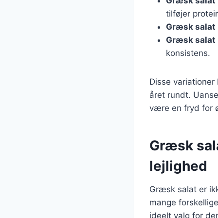
Græsk salat
tilføjer protei
Græsk salat
Græsk salat
konsistens.
Disse variatione
året rundt. Uanse
være en fryd for ø
Græsk sala
lejlighed
Græsk salat er i
mange forskellige 
ideelt valg for d