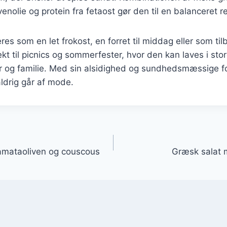
ivenolie og protein fra fetaost gør den til en balanceret re
es som en let frokost, en forret til middag eller som tilbeh
kt til picnics og sommerfester, hvor den kan laves i sto
 og familie. Med sin alsidighed og sundhedsmæssige f
aldrig går af mode.
gation
amataoliven og couscous
Græsk salat m