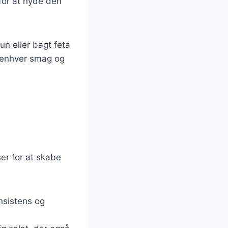
for at nyde den
n eller bagt feta
es enhver smag og
ser for at skabe
:
onsistens og