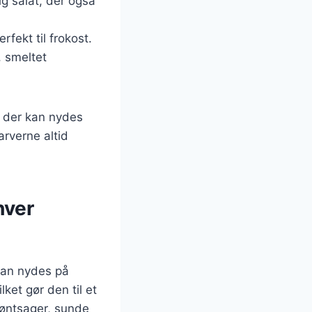
g salat, der også
rfekt til frokost.
, smeltet
, der kan nydes
arverne altid
hver
kan nydes på
lket gør den til et
røntsager, sunde