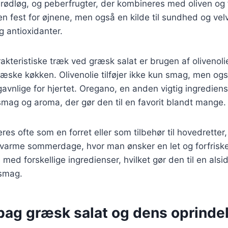
 rødløg, og peberfrugter, der kombineres med oliven og
 en fest for øjnene, men også en kilde til sundhed og ve
g antioxidanter.
akteristiske træk ved græsk salat er brugen af olivenoli
græske køkken. Olivenolie tilføjer ikke kun smag, men o
gavnlige for hjertet. Oregano, en anden vigtig ingrediens
mag og aroma, der gør den til en favorit blandt mange.
es ofte som en forret eller som tilbehør til hovedretter,
l varme sommerdage, hvor man ønsker en let og forfrisk
med forskellige ingredienser, hvilket gør den til en alsid
 smag.
 bag græsk salat og dens oprinde