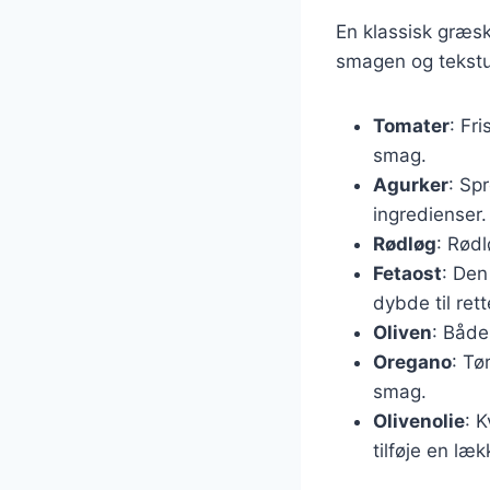
En klassisk græsk
smagen og tekstur
Tomater
: Fr
smag.
Agurker
: Sp
ingredienser.
Rødløg
: Rødl
Fetaost
: Den
dybde til rett
Oliven
: Både
Oregano
: Tø
smag.
Olivenolie
: 
tilføje en læ