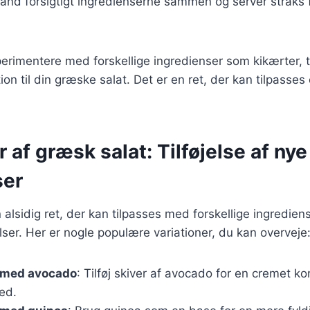
land forsigtigt ingredienserne sammen og server straks 
rimentere med forskellige ingredienser som kikærter, tu
iation til din græske salat. Det er en ret, der kan tilpass
r af græsk salat: Tilføjelse af nye
ser
 alsidig ret, der kan tilpasses med forskellige ingredien
er. Her er nogle populære variationer, du kan overveje
 med avocado
: Tilføj skiver af avocado for en cremet k
ed.