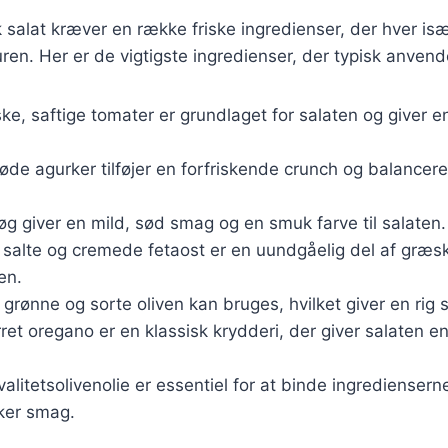
 salat kræver en række friske ingredienser, der hver især
en. Her er de vigtigste ingredienser, der typisk anvend
iske, saftige tomater er grundlaget for salaten og giver e
røde agurker tilføjer en forfriskende crunch og balancer
øg giver en mild, sød smag og en smuk farve til salaten.
 salte og cremede fetaost er en uundgåelig del af græsk 
en.
 grønne og sorte oliven kan bruges, hvilket giver en rig 
rret oregano er en klassisk krydderi, der giver salaten 
Kvalitetsolivenolie er essentiel for at binde ingrediense
kker smag.