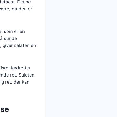
 fetaost. Denne
lvære, da den er
e, som er en
gså sunde
, giver salaten en
 især kødretter.
ende ret. Salaten
ig ret, der kan
lse