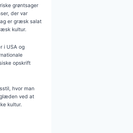
friske grøntsager
ser, der var
dag er græsk salat
ræsk kultur.
r i USA og
rnationale
iske opskrift
sstil, hvor man
g glæden ved at
ke kultur.