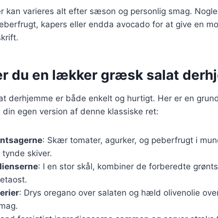
r kan varieres alt efter sæson og personlig smag. Nogle 
eberfrugt, kapers eller endda avocado for at give en mod
rift.
er du en lækker græsk salat der
at derhjemme er både enkelt og hurtigt. Her er en grund
e din egen version af denne klassiske ret:
øntsagerne
: Skær tomater, agurker, og peberfrugt i mun
 tynde skiver.
dienserne
: I en stor skål, kombiner de forberedte grøn
etaost.
erier
: Drys oregano over salaten og hæld olivenolie over
smag.