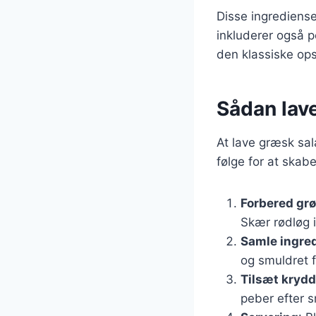
Disse ingrediense
inkluderer også p
den klassiske opsk
Sådan lav
At lave græsk sal
følge for at skab
Forbered gr
Skær rødløg i
Samle ingre
og smuldret f
Tilsæt krydd
peber efter 