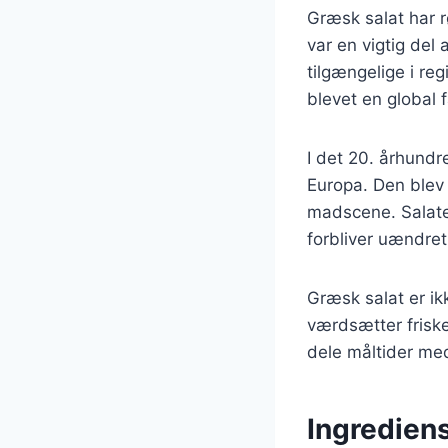
Græsk salat har r
var en vigtig del
tilgængelige i re
blevet en global 
I det 20. århund
Europa. Den blev 
madscene. Salaten
forbliver uændret,
Græsk salat er ik
værdsætter friske
dele måltider med
Ingrediens