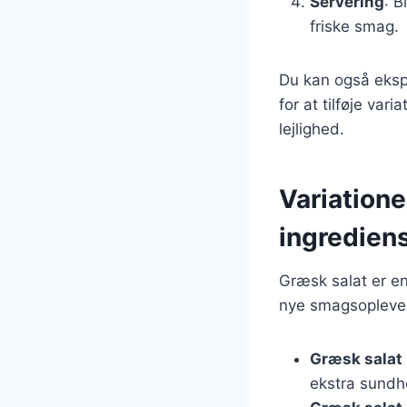
Servering
: B
friske smag.
Du kan også ekspe
for at tilføje var
lejlighed.
Variatione
ingredien
Græsk salat er en
nye smagsoplevels
Græsk salat
ekstra sundh