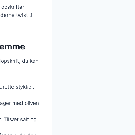
opskrifter
erne twist til
hjemme
opskrift, du kan
drette stykker.
tsager med oliven
. Tilsæt salt og