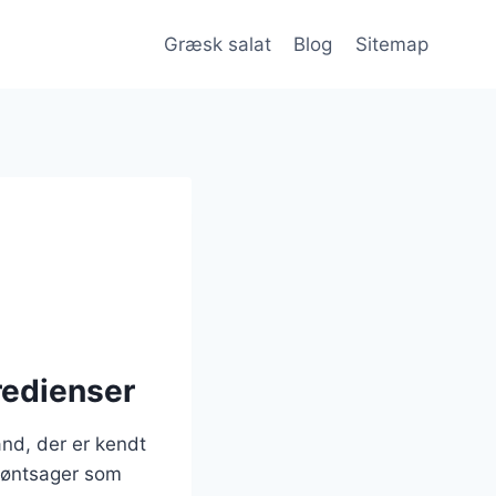
Græsk salat
Blog
Sitemap
redienser
and, der er kendt
grøntsager som