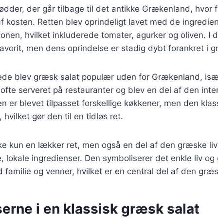
ødder, der går tilbage til det antikke Grækenland, hvor 
 af kosten. Retten blev oprindeligt lavet med de ingredien
gionen, hvilket inkluderede tomater, agurker og oliven. I 
favorit, men dens oprindelse er stadig dybt forankret i g
rede blev græsk salat populær uden for Grækenland, isæ
ofte serveret på restauranter og blev en del af den inte
 er blevet tilpasset forskellige køkkener, men den klass
 hvilket gør den til en tidløs ret.
ke kun en lækker ret, men også en del af den græske liv
, lokale ingredienser. Den symboliserer det enkle liv o
 familie og venner, hvilket er en central del af den græs
erne i en klassisk græsk salat