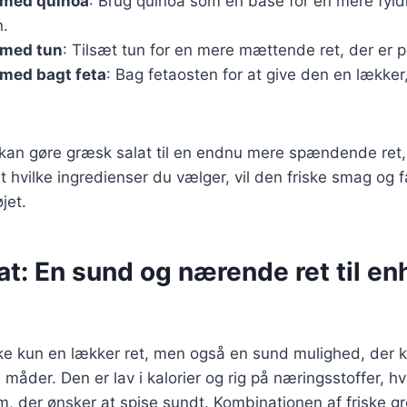
 med quinoa
: Brug quinoa som en base for en mere fyldi
n.
 med tun
: Tilsæt tun for en mere mættende ret, der er pe
 med bagt feta
: Bag fetaosten for at give den en lækker
r kan gøre græsk salat til en endnu mere spændende ret
t hvilke ingredienser du vælger, vil den friske smag og f
jet.
t: En sund og nærende ret til en
kke kun en lækker ret, men også en sund mulighed, der 
måder. Den er lav i kalorier og rig på næringsstoffer, hvi
em, der ønsker at spise sundt. Kombinationen af friske g