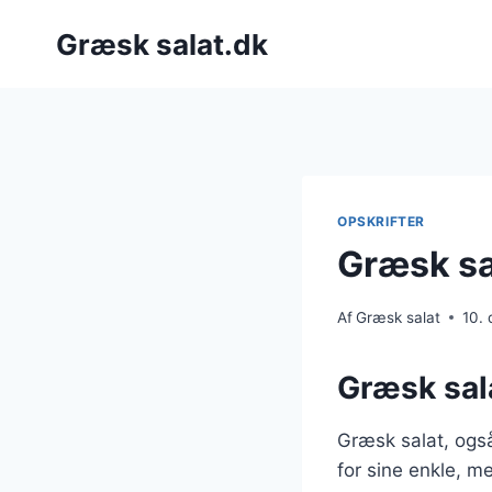
Fortsæt
Græsk salat.dk
til
indhold
OPSKRIFTER
Græsk sa
Af
Græsk salat
10.
Græsk sala
Græsk salat, også
for sine enkle, m