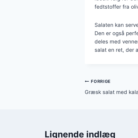
fedtstoffer fra ol
Salaten kan server
Den er også perfe
deles med venner
salat en ret, der 
Indlægsnavi
FORRIGE
Græsk salat med kal
Lignende indlæg