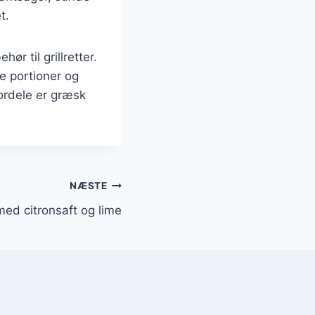
t.
ør til grillretter.
re portioner og
ordele er græsk
NÆSTE
ed citronsaft og lime