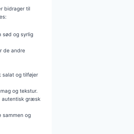
 bidrager til
es:
n sød og syrlig
er de andre
salat og tilføjer
smag og tekstur.
en autentisk græsk
rne sammen og