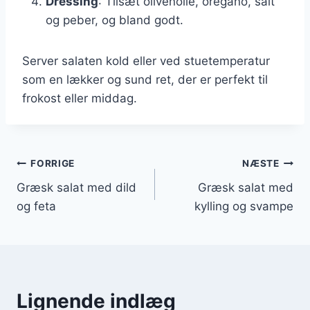
Dressing
: Tilsæt olivenolie, oregano, salt
og peber, og bland godt.
Server salaten kold eller ved stuetemperatur
som en lækker og sund ret, der er perfekt til
frokost eller middag.
Indlægsnavigation
FORRIGE
NÆSTE
Græsk salat med dild
Græsk salat med
og feta
kylling og svampe
Lignende indlæg