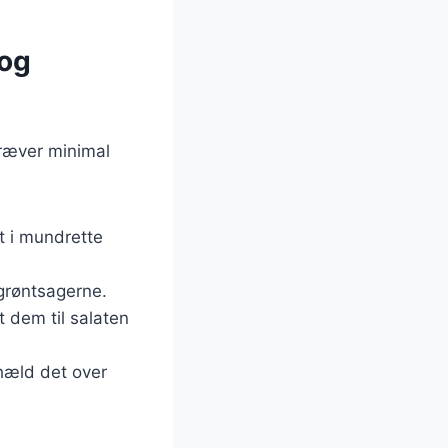
 og
kræver minimal
t i mundrette
 grøntsagerne.
t dem til salaten
 hæld det over