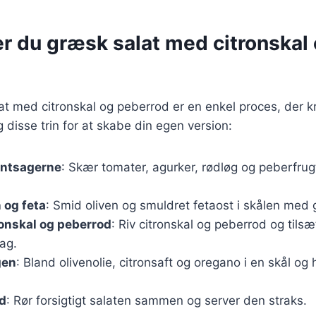
r du græsk salat med citronskal
at med citronskal og peberrod er en enkel proces, der 
 disse trin for at skabe din egen version:
øntsagerne
: Skær tomater, agurker, rødløg og peberfrug
 og feta
: Smid oliven og smuldret fetaost i skålen med
ronskal og peberrod
: Riv citronskal og peberrod og tilsæ
ag.
gen
: Bland olivenolie, citronsaft og oregano i en skål og
yd
: Rør forsigtigt salaten sammen og server den straks.