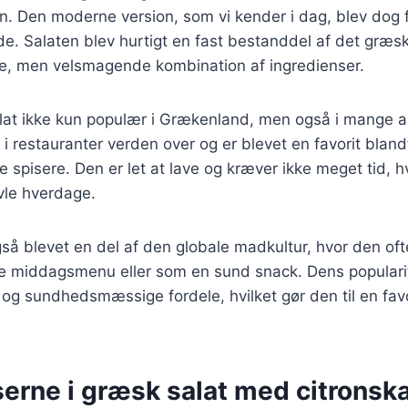
en. Den moderne version, som vi kender i dag, blev dog 
e. Salaten blev hurtigt en fast bestanddel af det græs
kle, men velsmagende kombination af ingredienser.
alat ikke kun populær i Grækenland, men også i mange 
i restauranter verden over og er blevet en favorit bland
spisere. Den er let at lave og kræver ikke meget tid, hvi
ravle hverdage.
så blevet en del af den globale madkultur, hvor den of
re middagsmenu eller som en sund snack. Dens popularite
og sundhedsmæssige fordele, hvilket gør den til en fav
erne i græsk salat med citronska