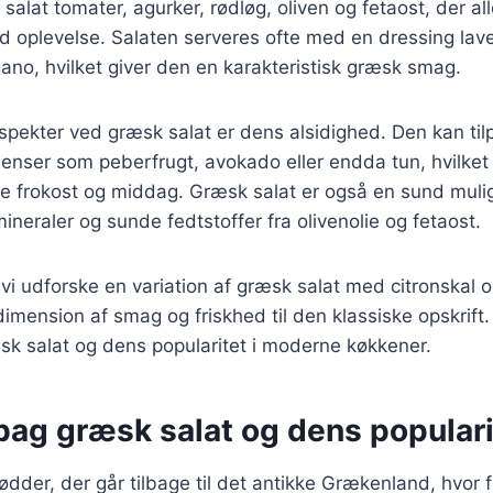
alat tomater, agurker, rødløg, oliven og fetaost, der all
 oplevelse. Salaten serveres ofte med en dressing lavet
gano, hvilket giver den en karakteristisk græsk smag.
spekter ved græsk salat er dens alsidighed. Den kan ti
dienser som peberfrugt, avokado eller endda tun, hvilket 
åde frokost og middag. Græsk salat er også en sund mul
mineraler og sunde fedtstoffer fra olivenolie og fetaost.
il vi udforske en variation af græsk salat med citronskal
 dimension af smag og friskhed til den klassiske opskrift.
sk salat og dens popularitet i moderne køkkener.
bag græsk salat og dens populari
ødder, der går tilbage til det antikke Grækenland, hvor 