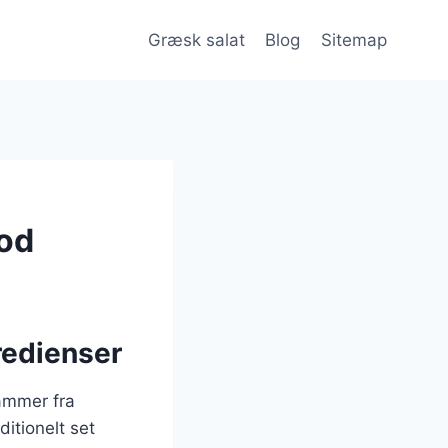
Græsk salat
Blog
Sitemap
rod
redienser
tammer fra
ditionelt set