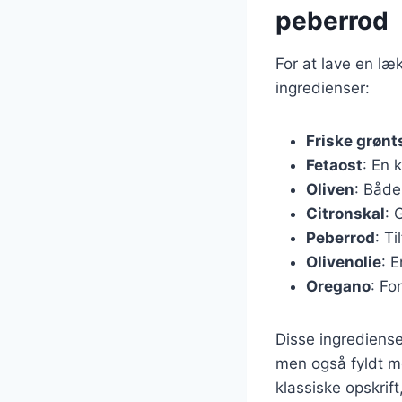
peberrod
For at lave en læ
ingredienser:
Friske grønt
Fetaost
: En 
Oliven
: Både
Citronskal
: 
Peberrod
: T
Olivenolie
: E
Oregano
: Fo
Disse ingrediense
men også fyldt me
klassiske opskrif