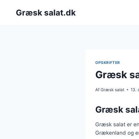
Fortsæt
Græsk salat.dk
til
indhold
OPSKRIFTER
Græsk sa
Af
Græsk salat
13.
Græsk sala
Græsk salat er e
Grækenland og er 