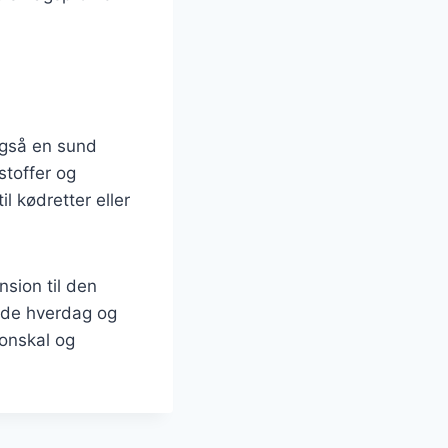
også en sund
stoffer og
l kødretter eller
sion til den
både hverdag og
ronskal og