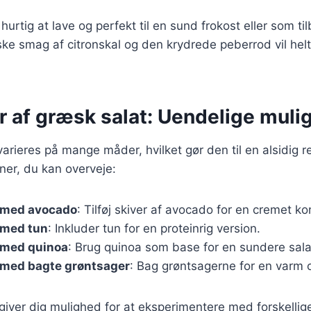
hurtig at lave og perfekt til en sund frokost eller som til
ske smag af citronskal og den krydrede peberrod vil hel
r af græsk salat: Uendelige muli
arieres på mange måder, hvilket gør den til en alsidig re
ner, du kan overveje:
 med avocado
: Tilføj skiver af avocado for en cremet ko
 med tun
: Inkluder tun for en proteinrig version.
 med quinoa
: Brug quinoa som base for en sundere sala
 med bagte grøntsager
: Bag grøntsagerne for en varm o
 giver dig mulighed for at eksperimentere med forskellig