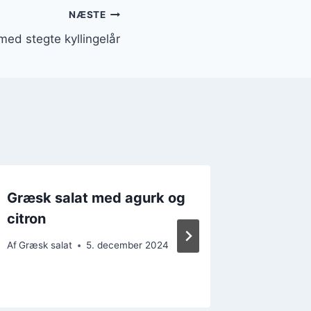
NÆSTE
med stegte kyllingelår
Græsk salat med agurk og
Græsk 
citron
auberg
Af
Græsk salat
5. december 2024
Af
Græsk s