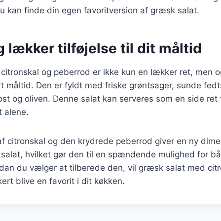
du kan finde din egen favoritversion af græsk salat.
lækker tilføjelse til dit måltid
citronskal og peberrod er ikke kun en lækker ret, men 
vert måltid. Den er fyldt med friske grøntsager, sunde fedt
ost og oliven. Denne salat kan serveres som en side ret ti
t alene.
f citronskal og den krydrede peberrod giver en ny dimen
 salat, hvilket gør den til en spændende mulighed for 
dan du vælger at tilberede den, vil græsk salat med cit
ert blive en favorit i dit køkken.