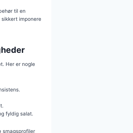
behør til en
t sikkert imponere
gheder
t. Her er nogle
nsistens.
t.
g fyldig salat.
e smagsprofiler