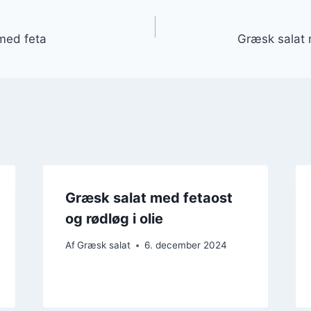
gation
 med feta
Græsk salat 
Græsk salat med fetaost
og rødløg i olie
Af
Græsk salat
6. december 2024