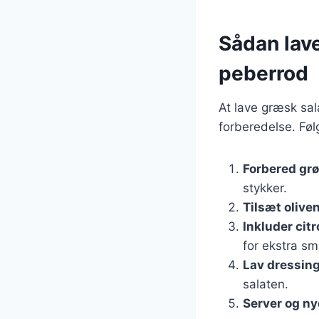
Sådan lave
peberrod
At lave græsk sal
forberedelse. Følg
Forbered gr
stykker.
Tilsæt oliven
Inkluder cit
for ekstra sm
Lav dressin
salaten.
Server og n