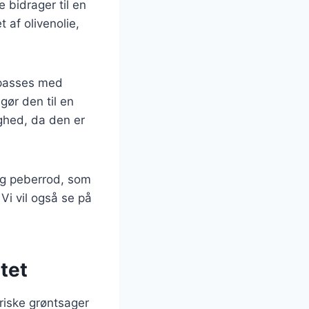
e bidrager til en
 af olivenolie,
lpasses med
gør den til en
ighed, da den er
 og peberrod, som
 Vi vil også se på
tet
friske grøntsager