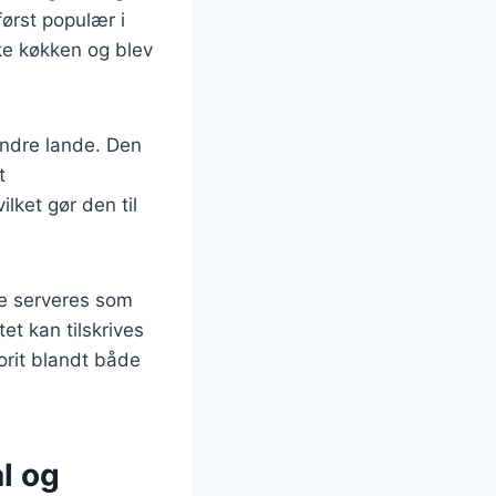
først populær i
ke køkken og blev
andre lande. Den
t
lket gør den til
te serveres som
t kan tilskrives
orit blandt både
l og