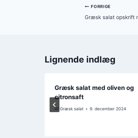
Indlægsnavi
FORRIGE
Græsk salat opskrift
Lignende indlæg
hummus
Græsk salat med oliven og
citronsaft
er 2024
Af
Græsk salat
9. december 2024