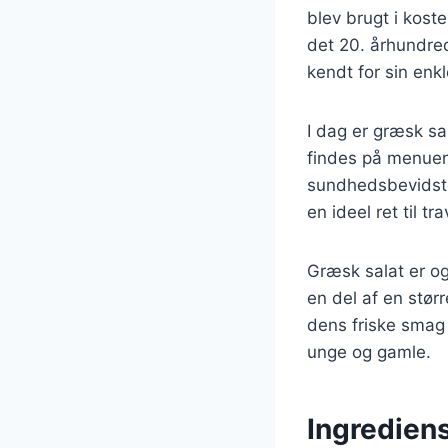
blev brugt i kost
det 20. århundred
kendt for sin en
I dag er græsk s
findes på menuer 
sundhedsbevidste 
en ideel ret til t
Græsk salat er og
en del af en stør
dens friske smag 
unge og gamle.
Ingrediens