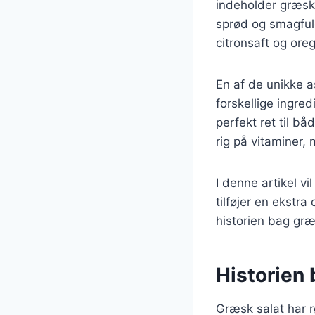
indeholder græsk s
sprød og smagfuld
citronsaft og ore
En af de unikke a
forskellige ingre
perfekt ret til b
rig på vitaminer, 
I denne artikel v
tilføjer en ekstra
historien bag græ
Historien 
Græsk salat har r