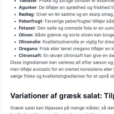
Tomater
: Friske og saftige tomater er essenti
Agurker
: De tilføjer en sprødhed og friskhed ti
Rødløg
: Giver en let sødme og en skarp smag.
Peberfrugt
: Farverige peberfrugter tilføjer b
Fetaost
: Den salte og cremede feta er en uund
Oliven
: Både grønne og sorte oliven kan brug
Olivenolie
: Kvalitetsolivenolie er vigtig for dre
Oregano
: Frisk eller tørret oregano tilføjer en
Citronsaft
: En skvæt citronsaft kan give en dej
Disse ingredienser kan varieres alt efter sæson o
man tilføje avocado for en cremet konsistens eller k
vælge friske og kvalitetsingredienser for at opnå
Variationer af græsk salat: Ti
Græsk salat kan tilpasses på mange måder, så den