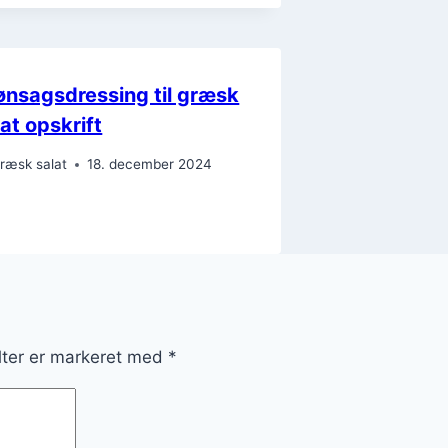
ønsagsdressing til græsk
lat opskrift
ræsk salat
18. december 2024
lter er markeret med
*