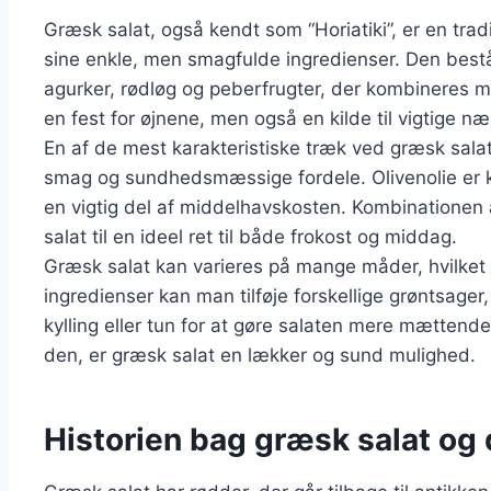
Græsk salat, også kendt som “Horiatiki”, er en trad
sine enkle, men smagfulde ingredienser. Den bestå
agurker, rødløg og peberfrugter, der kombineres me
en fest for øjnene, men også en kilde til vigtige næ
En af de mest karakteristiske træk ved græsk salat e
smag og sundhedsmæssige fordele. Olivenolie er k
en vigtig del af middelhavskosten. Kombinationen a
salat til en ideel ret til både frokost og middag.
Græsk salat kan varieres på mange måder, hvilket g
ingredienser kan man tilføje forskellige grøntsage
kylling eller tun for at gøre salaten mere mætten
den, er græsk salat en lækker og sund mulighed.
Historien bag græsk salat og