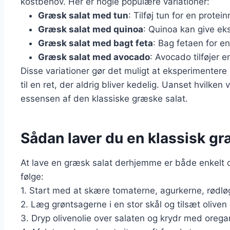
kostbehov. Her er nogle populære variationer:
Græsk salat med tun
: Tilføj tun for en protein
Græsk salat med quinoa
: Quinoa kan give eks
Græsk salat med bagt feta
: Bag fetaen for e
Græsk salat med avocado
: Avocado tilføjer 
Disse variationer gør det muligt at eksperimentere
til en ret, der aldrig bliver kedelig. Uanset hvilken
essensen af den klassiske græske salat.
Sådan laver du en klassisk g
At lave en græsk salat derhjemme er både enkelt og
følge:
1. Start med at skære tomaterne, agurkerne, rødlø
2. Læg grøntsagerne i en stor skål og tilsæt oliven 
3. Dryp olivenolie over salaten og krydr med orega