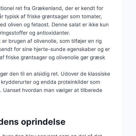
itionel ret fra Grækenland, der er kendt for
r typisk af friske grøntsager som tomater,
d oliven og fetaost. Denne salat er ikke kun
ringsstoffer og antioxidanter.
r brugen af olivenolie, som tilføjer en rig
endt for sine hjerte-sunde egenskaber og er
f friske grøntsager og olivenolie gør græsk
ør den til en alsidig ret. Udover de klassiske
r, krydderurter og endda proteinkilder som
de. Uanset hvordan man vælger at tilberede
 dens oprindelse