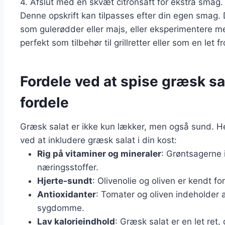
4. Afslut med en skvæt citronsaft for ekstra smag.
Denne opskrift kan tilpasses efter din egen smag. 
som gulerødder eller majs, eller eksperimentere me
perfekt som tilbehør til grillretter eller som en let f
Fordele ved at spise græsk 
fordele
Græsk salat er ikke kun lækker, men også sund. 
ved at inkludere græsk salat i din kost:
Rig på vitaminer og mineraler
: Grøntsagerne i
næringsstoffer.
Hjerte-sundt
: Olivenolie og oliven er kendt 
Antioxidanter
: Tomater og oliven indeholder 
sygdomme.
Lav kalorieindhold
: Græsk salat er en let ret