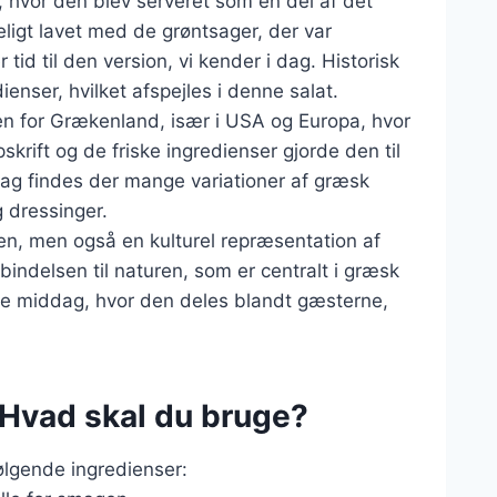
n, hvor den blev serveret som en del af det
ligt lavet med de grøntsager, der var
 tid til den version, vi kender i dag. Historisk
ienser, hvilket afspejles i denne salat.
en for Grækenland, især i USA og Europa, hvor
krift og de friske ingredienser gjorde den til
dag findes der mange variationer af græsk
g dressinger.
en, men også en kulturel repræsentation af
rbindelsen til naturen, som er centralt i græsk
rre middag, hvor den deles blandt gæsterne,
 Hvad skal du bruge?
følgende ingredienser: