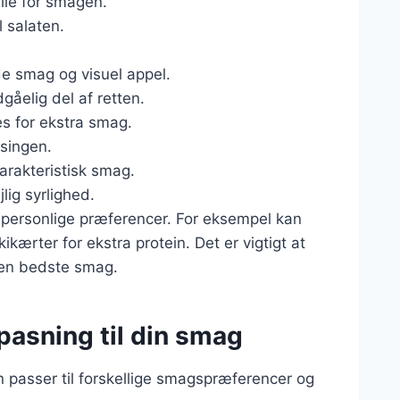
elle for smagen.
l salaten.
åde smag og visuel appel.
gåelig del af retten.
es for ekstra smag.
ssingen.
 karakteristisk smag.
lig syrlighed.
g personlige præferencer. For eksempel kan
ikærter for ekstra protein. Det er vigtigt at
 den bedste smag.
lpasning til din smag
 passer til forskellige smagspræferencer og