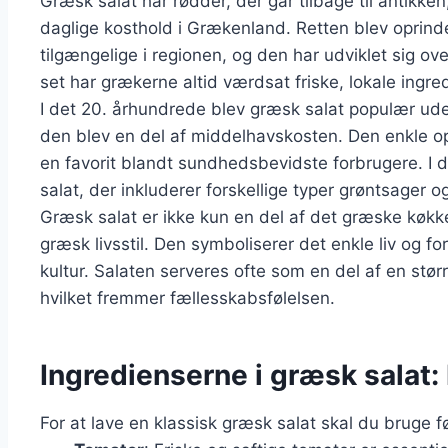
Græsk salat har rødder, der går tilbage til antikke
daglige kosthold i Grækenland. Retten blev oprinde
tilgængelige i regionen, og den har udviklet sig over
set har grækerne altid værdsat friske, lokale ingred
I det 20. århundrede blev græsk salat populær ud
den blev en del af middelhavskosten. Den enkle ops
en favorit blandt sundhedsbevidste forbrugere. I 
salat, der inkluderer forskellige typer grøntsager o
Græsk salat er ikke kun en del af det græske køkk
græsk livsstil. Den symboliserer det enkle liv og fo
kultur. Salaten serveres ofte som en del af en stø
hvilket fremmer fællesskabsfølelsen.
Ingredienserne i græsk salat:
For at lave en klassisk græsk salat skal du bruge 