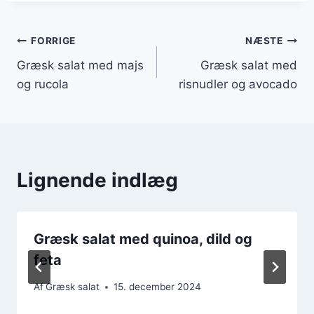
Indlægsnavigation
FORRIGE
NÆSTE
Græsk salat med majs
Græsk salat med
og rucola
risnudler og avocado
Lignende indlæg
Græsk salat med quinoa, dild og
feta
Af
Græsk salat
15. december 2024