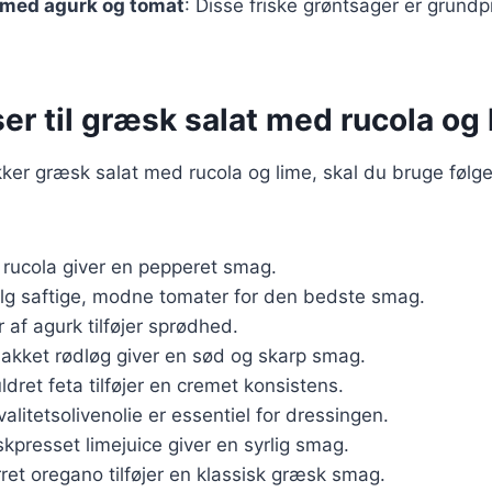
 med agurk og tomat
: Disse friske grøntsager er grundpi
er til græsk salat med rucola og
kker græsk salat med rucola og lime, skal du bruge følg
k rucola giver en pepperet smag.
lg saftige, modne tomater for den bedste smag.
r af agurk tilføjer sprødhed.
hakket rødløg giver en sød og skarp smag.
ldret feta tilføjer en cremet konsistens.
valitetsolivenolie er essentiel for dressingen.
iskpresset limejuice giver en syrlig smag.
rret oregano tilføjer en klassisk græsk smag.