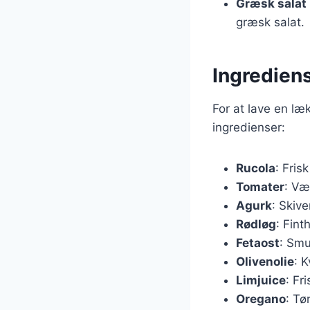
Græsk salat
græsk salat.
Ingrediens
For at lave en læ
ingredienser:
Rucola
: Fris
Tomater
: Væ
Agurk
: Skive
Rødløg
: Fint
Fetaost
: Smu
Olivenolie
: K
Limjuice
: Fr
Oregano
: Tø