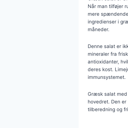
Når man tilføjer 
mere spændende. 
ingredienser i græ
måneder.
Denne salat er i
mineraler fra fri
antioxidanter, hv
deres kost. Limej
immunsystemet.
Græsk salat med r
hovedret. Den er p
tilberedning og f