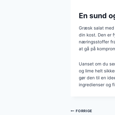
En sund og
Græsk salat med r
din kost. Den er f
næringsstoffer fr
at gå på kompro
Uanset om du serv
og lime helt sikk
gør den til en ide
ingredienser og f
Indlægsnavi
FORRIGE