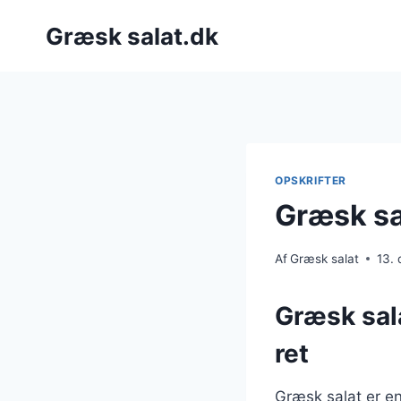
Fortsæt
Græsk salat.dk
til
indhold
OPSKRIFTER
Græsk sa
Af
Græsk salat
13.
Græsk sal
ret
Græsk salat er en 