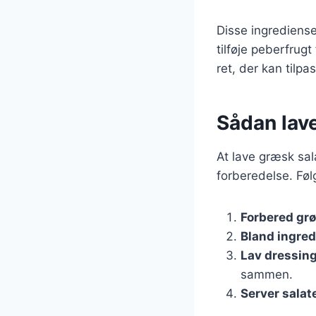
Disse ingrediense
tilføje peberfrugt
ret, der kan tilpa
Sådan lav
At lave græsk sal
forberedelse. Følg
Forbered gr
Bland ingre
Lav dressin
sammen.
Server salat