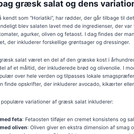
bag græsk salat og dens variatio
kendt som “Horiatiki”, har rødder, der går tilbage til de
deligt blev salaten lavet med de ingredienser, der var 
omater, agurker, oliven og fetaost. I dag findes der man
et, der inkluderer forskellige grøntsager og dressinger.
 græsk salat været en del af den græske kost i århundre
el af et måltid, der inkluderede brød og olivenolie. I mo
pulær over hele verden og tilpasses lokale smagspræfer
finde opskrifter, der inkluderer avocado, kikærter elle
populære variationer af græsk salat inkluderer:
 med feta
: Fetaosten tilføjer en cremet konsistens og sa
 med oliven
: Oliven giver en ekstra dimension af smag o