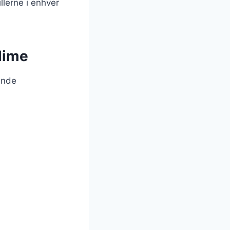
llerne i enhver
 lime
ende