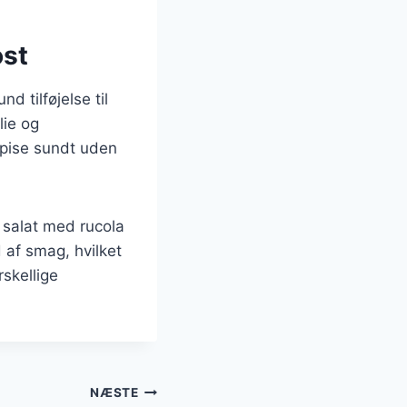
ost
 tilføjelse til
lie og
 spise sundt uden
 salat med rucola
d af smag, hvilket
rskellige
NÆSTE