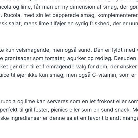
rucola og lime, får man en ny dimension af smag, der gø
Rucola, med sin let pepperede smag, komplementerer d
sk salat, mens lime tilføjer en syrlig friskhed, der er uu
kke kun velsmagende, men også sund. Den er fyldt med 
ske grøntsager som tomater, agurker og rødløg. Desuden e
ilket gør den til et fremragende valg for dem, der ønsker
uice tilføjer ikke kun smag, men også C-vitamin, som er v
ucola og lime kan serveres som en let frokost eller som 
erfekt til grillfester, picnics eller som en sund snack. 
riske ingredienser er denne salat en favorit blandt mang