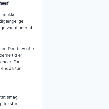
ner
t antikke
tilgængelige i
ge variationer af
der. Den blev ofte
derne tid er
encer. For
r endda tun.
ltet smag.
g tekstur.