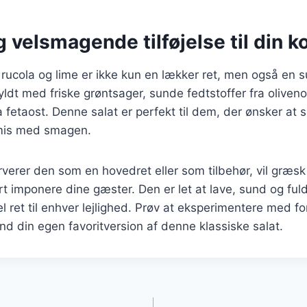
 velsmagende tilføjelse til din k
ucola og lime er ikke kun en lækker ret, men også en sund
yldt med friske grøntsager, sunde fedtstoffer fra oliveno
a fetaost. Denne salat er perfekt til dem, der ønsker at
mis med smagen.
erer den som en hovedret eller som tilbehør, vil græsk
ert imponere dine gæster. Den er let at lave, sund og ful
el ret til enhver lejlighed. Prøv at eksperimentere med fo
ind din egen favoritversion af denne klassiske salat.
gation