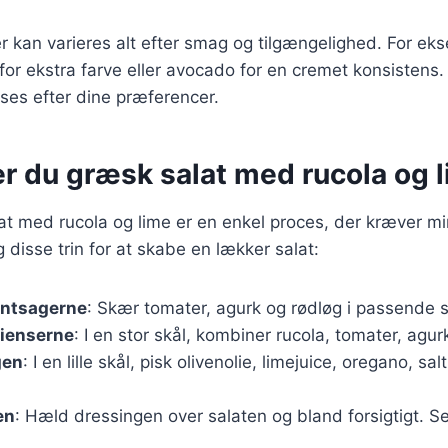
r kan varieres alt efter smag og tilgængelighed. For ek
 for ekstra farve eller avocado for en cremet konsistens.
sses efter dine præferencer.
er du græsk salat med rucola og 
at med rucola og lime er en enkel proces, der kræver mi
 disse trin for at skabe en lækker salat:
øntsagerne
: Skær tomater, agurk og rødløg i passende s
dienserne
: I en stor skål, kombiner rucola, tomater, agur
gen
: I en lille skål, pisk olivenolie, limejuice, oregano, sa
en
: Hæld dressingen over salaten og bland forsigtigt. Se