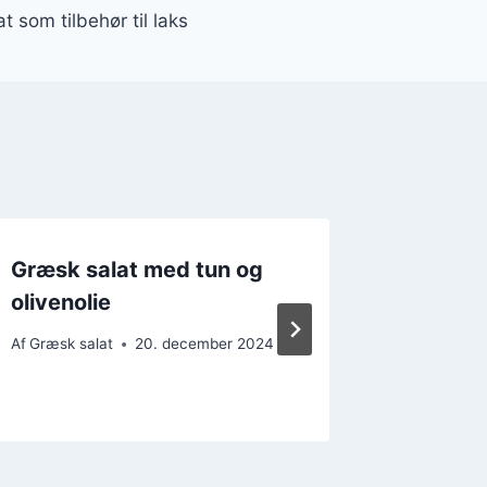
t som tilbehør til laks
Græsk salat med tun og
Græsk 
olivenolie
feta og
Af
Græsk salat
20. december 2024
Af
Græsk s