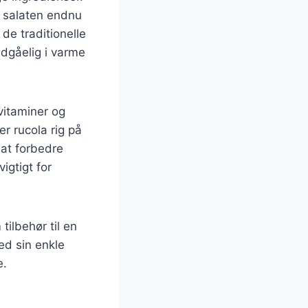
r salaten endnu
e traditionelle
ndgåelig i varme
vitaminer og
r rucola rig på
 at forbedre
igtigt for
tilbehør til en
Med sin enkle
e.