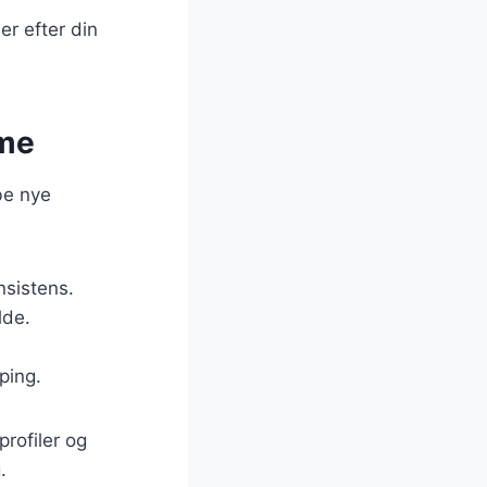
er efter din
ime
be nye
:
nsistens.
lde.
ping.
rofiler og
.