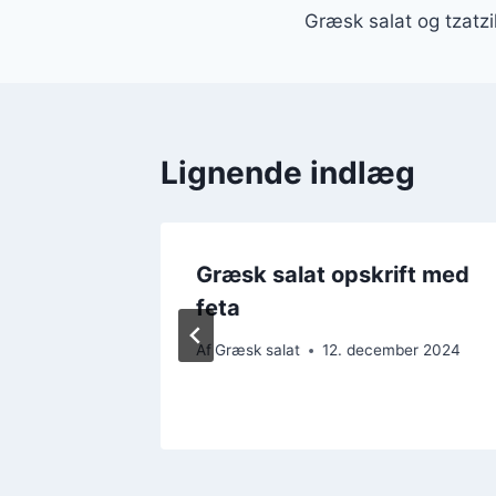
Græsk salat og tzatziki
Lignende indlæg
ld og
Græsk salat opskrift med
feta
ber 2024
Af
Græsk salat
12. december 2024