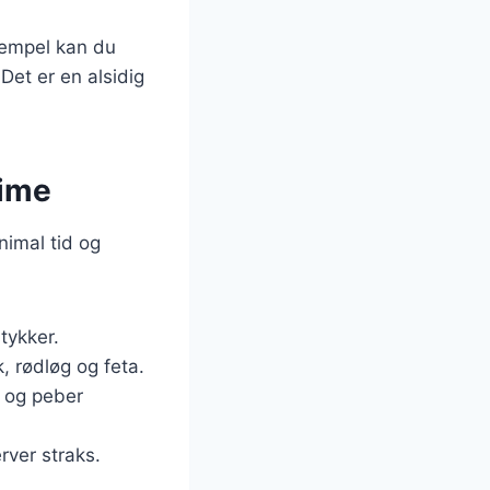
sempel kan du
 Det er en alsidig
lime
nimal tid og
tykker.
k, rødløg og feta.
lt og peber
rver straks.