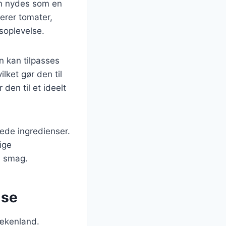
an nydes som en
erer tomater,
soplevelse.
n kan tilpasses
lket gør den til
den til et ideelt
ede ingredienser.
lige
d smag.
lse
Grækenland.