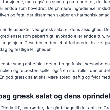
est for øjnene, men også en sund og nærende ret, der k
eller endda som hovedret. De primære ingredienser inklud
oliven og feta, der tilsammen skaber en harmonisk smag
talende aspekter ved græsk salat er dens alsidighed. De
ngredienser som peberfrugt, avokado eller endda tun, hvi
mange hjem. Desuden er den let at forberede, hvilket gør 
dag og festlige lejligheder.
bedste smag anbefales det at bruge friske, sæsonbeton
enolien og fetaosten spiller også en stor rolle i den ende
En god græsk salat skal være sprød, saftig og fyldt me
 bag græsk salat og dens oprinde
 “Horiatiki”, har rødder, der går tilbage til det antikke 