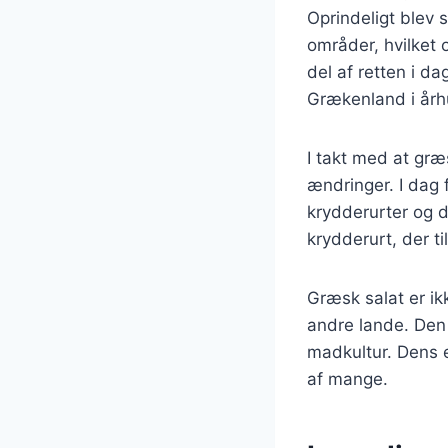
Oprindeligt blev 
områder, hvilket 
del af retten i d
Grækenland i årh
I takt med at gr
ændringer. I dag 
krydderurter og d
krydderurt, der t
Græsk salat er ik
andre lande. Den 
madkultur. Dens e
af mange.