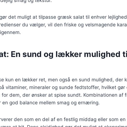
 dejlig smag og tekstur.
gør det muligt at tilpasse græsk salat til enhver lejligh
redienser du vælger, vil den friske og velsmagende kar
e igennem.
t: En sund og lækker mulighed ti
kke kun en lækker ret, men også en sund mulighed, der 
på vitaminer, mineraler og sunde fedtstoffer, hvilket gør 
for dem, der ønsker at spise sundt. Kombinationen af f
ver en god balance mellem smag og ernæring.
erer den som en del af en festlig middag eller som en hu
 være et hit. Dens alsidighed gør det muligt at eksperi