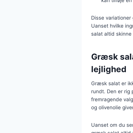
kan tilføje en
Disse variationer 
Uanset hvilke ing
salat altid skinn
Græsk sala
lejlighed
Græsk salat er i
rundt. Den er rig 
fremragende valg 
og olivenolie gi
Uanset om du serv
græsk salat altid