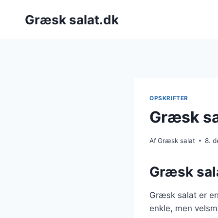
Fortsæt
Græsk salat.dk
til
indhold
OPSKRIFTER
Græsk sa
Af
Græsk salat
8. 
Græsk sala
Græsk salat er en
enkle, men velsma