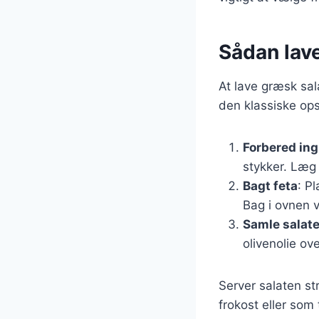
Sådan lav
At lave græsk sala
den klassiske opsk
Forbered in
stykker. Læg 
Bagt feta
: P
Bag i ovnen v
Samle salat
olivenolie ov
Server salaten st
frokost eller som 