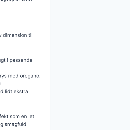
y dimension til
ugt i passende
 drys med oregano.
n.
d lidt ekstra
fekt som en let
 og smagfuld