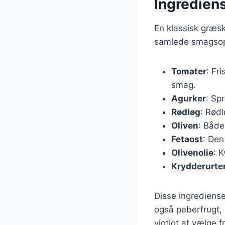
Ingrediens
En klassisk græsk
samlede smagsople
Tomater
: Fr
smag.
Agurker
: Spr
Rødløg
: Rødl
Oliven
: Både
Fetaost
: Den
Olivenolie
: 
Krydderurte
Disse ingrediense
også peberfrugt,
vigtigt at vælge 