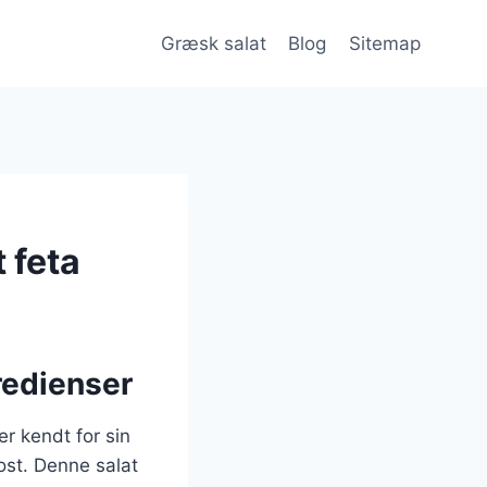
Græsk salat
Blog
Sitemap
 feta
redienser
r kendt for sin
ost. Denne salat