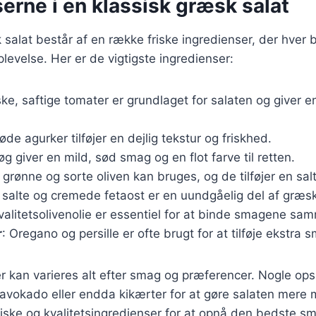
erne i en klassisk græsk salat
 salat består af en række friske ingredienser, der hver b
velse. Her er de vigtigste ingredienser:
iske, saftige tomater er grundlaget for salaten og giver e
øde agurker tilføjer en dejlig tekstur og friskhed.
øg giver en mild, sød smag og en flot farve til retten.
 grønne og sorte oliven kan bruges, og de tilføjer en sal
 salte og cremede fetaost er en uundgåelig del af græsk
Kvalitetsolivenolie er essentiel for at binde smagene sa
r
: Oregano og persille er ofte brugt for at tilføje ekstra 
r kan varieres alt efter smag og præferencer. Nogle opsk
 avokado eller endda kikærter for at gøre salaten mere
friske og kvalitetsingredienser for at opnå den bedste s