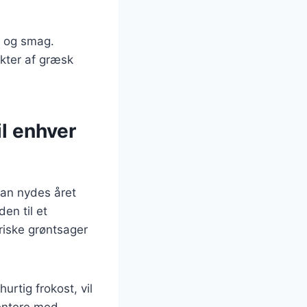
ed og smag.
akter af græsk
l enhver
kan nydes året
den til et
riske grøntsager
rtig frokost, vil
mentere med