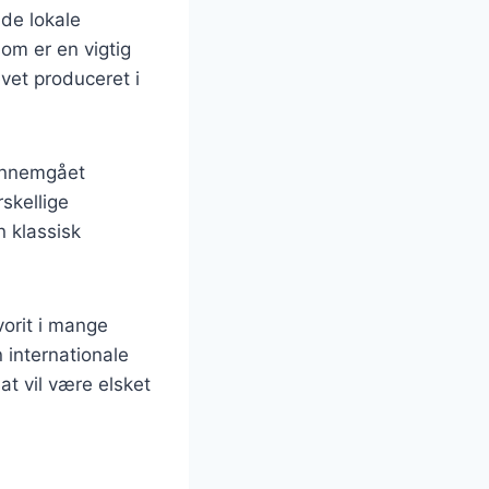
 de lokale
som er en vigtig
evet produceret i
gennemgået
rskellige
n klassisk
orit i mange
 internationale
at vil være elsket