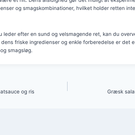
dienser og smagskombinationer, hvilket holder retten int
 leder efter en sund og velsmagende ret, kan du overve
dens friske ingredienser og enkle forberedelse er det en 
 og smagsløg.
gation
atsauce og ris
Græsk sala