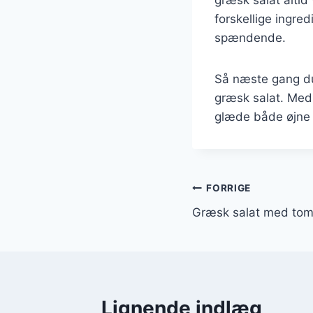
forskellige ingre
spændende.
Så næste gang du
græsk salat. Med 
glæde både øjne
Indlægsnavi
FORRIGE
Græsk salat med tom
Lignende indlæg