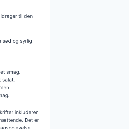
idrager til den
n sød og syrlig
tet smag.
 salat.
mmen.
smag.
rifter inkluderer
 mættende. Det er
magsoplevelse.