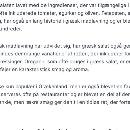
salaten lavet med de ingredienser, der var tilgængelige i
ofte inkluderede tomater, agurker og oliven. Fetaosten, 
ag, har også en lang historie i græsk madlavning og er bl
undreder.
æsk madlavning har udviklet sig, har græsk salat også 
findes der mange variationer af retten, der inkluderer fo
ressinger. Oregano, som ofte bruges i græsk salat, er e
ilføjer en karakteristisk smag og aroma.
ke kun populær i Grækenland, men er også blevet en fav
serveres ofte på restauranter og er blevet en del af den
nkle, men lækre smag gør den til en tidløs ret, der forts