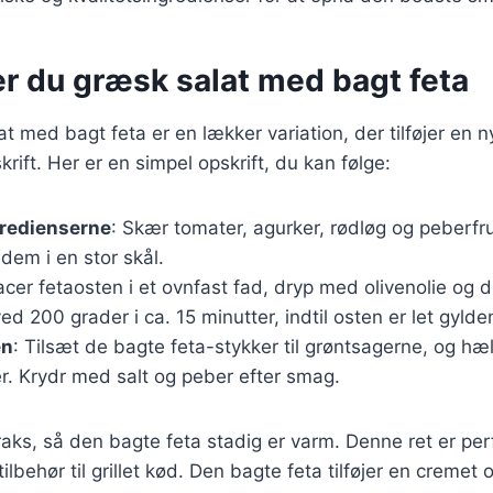
er du græsk salat med bagt feta
t med bagt feta er en lækker variation, der tilføjer en n
rift. Her er en simpel opskrift, du kan følge:
gredienserne
: Skær tomater, agurker, rødløg og peberfr
dem i en stor skål.
lacer fetaosten i et ovnfast fad, dryp med olivenolie og
ed 200 grader i ca. 15 minutter, indtil osten er let gylde
en
: Tilsæt de bagte feta-stykker til grøntsagerne, og hæl
er. Krydr med salt og peber efter smag.
raks, så den bagte feta stadig er varm. Denne ret er per
tilbehør til grillet kød. Den bagte feta tilføjer en cremet