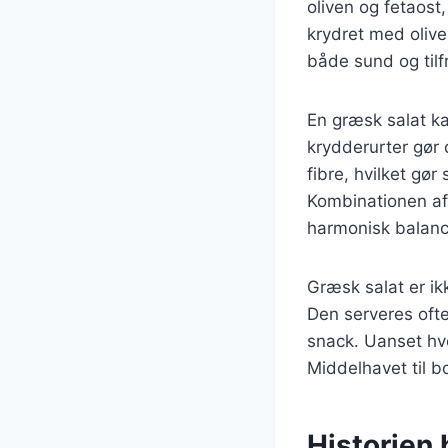
oliven og fetaost
krydret med olive
både sund og tilf
En græsk salat ka
krydderurter gør 
fibre, hvilket gør
Kombinationen af
harmonisk balance
Græsk salat er ik
Den serveres ofte
snack. Uanset hvo
Middelhavet til b
Historien