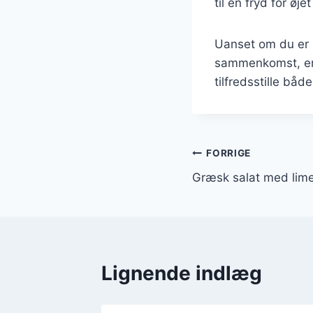
til en fryd for øj
Uanset om du er p
sammenkomst, er 
tilfredsstille båd
Indlægsnavi
FORRIGE
Græsk salat med lime
Lignende indlæg