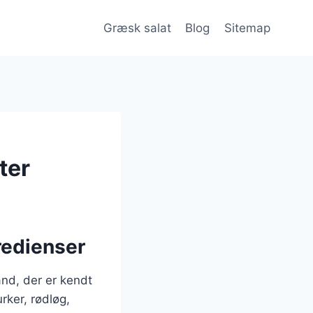
Græsk salat
Blog
Sitemap
ter
redienser
and, der er kendt
rker, rødløg,