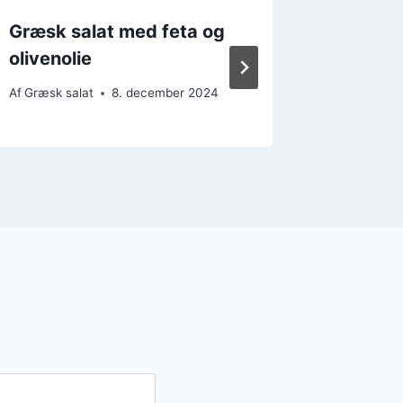
Græsk salat med feta og
Græsk 
olivenolie
risnudl
Af
Græsk salat
8. december 2024
Af
Græsk s