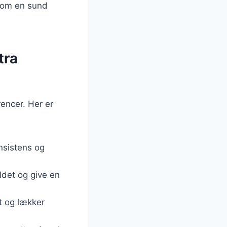
 som en sund
tra
encer. Her er
onsistens og
oldet og give en
t og lækker