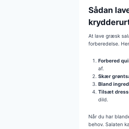
Sådan lav
krydderur
At lave græsk sal
forberedelse. Her
Forbered qu
af.
Skær grønts
Bland ingre
Tilsæt dress
dild.
Når du har blande
behov. Salaten ka