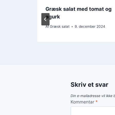
Græsk salat med tomat og
ning
agurk
ber 2024
Af
Græsk salat
9. december 2024
Skriv et svar
Din e-mailadresse vil ikke b
Kommentar
*