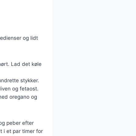
edienser og lidt
 mørt. Lad det køle
undrette stykker.
liven og fetaost.
s med oregano og
og peber efter
i et par timer for