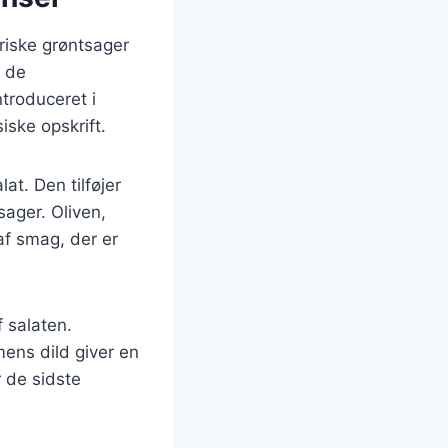
friske grøntsager
n de
troduceret i
iske opskrift.
t. Den tilføjer
ager. Oliven,
af smag, der er
 salaten.
mens dild giver en
r de sidste