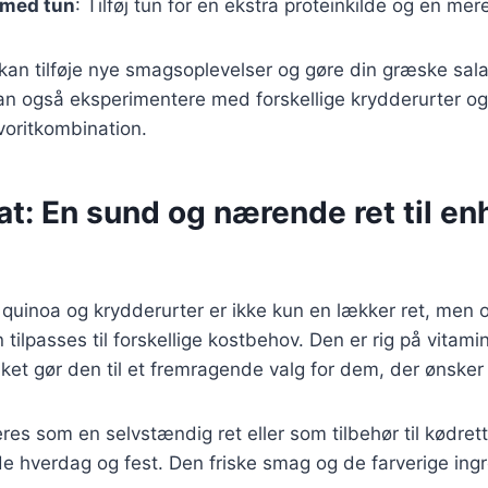
 med tun
: Tilføj tun for en ekstra proteinkilde og en me
 kan tilføje nye smagsoplevelser og gøre din græske sa
an også eksperimentere med forskellige krydderurter og 
voritkombination.
t: En sund og nærende ret til en
quinoa og krydderurter er ikke kun en lækker ret, men
tilpasses til forskellige kostbehov. Den er rig på vitami
ilket gør den til et fremragende valg for dem, der ønsker
es som en selvstændig ret eller som tilbehør til kødrette
åde hverdag og fest. Den friske smag og de farverige ing