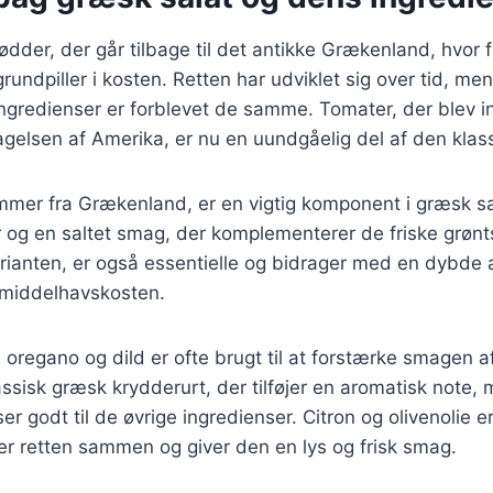
ødder, der går tilbage til det antikke Grækenland, hvor 
grundpiller i kosten. Retten har udviklet sig over tid, me
gredienser er forblevet de samme. Tomater, der blev in
gelsen af Amerika, er nu en uundgåelig del af den klass
mer fra Grækenland, er en vigtig komponent i græsk sala
 og en saltet smag, der komplementerer de friske grønts
rianten, er også essentielle og bidrager med en dybde 
r middelhavskosten.
oregano og dild er ofte brugt til at forstærke smagen af
ssisk græsk krydderurt, der tilføjer en aromatisk note, 
er godt til de øvrige ingredienser. Citron og olivenolie e
der retten sammen og giver den en lys og frisk smag.