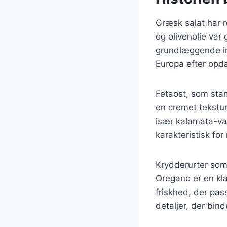
Græsk salat har r
og olivenolie var 
grundlæggende in
Europa efter opda
Fetaost, som stam
en cremet tekstur
især kalamata-va
karakteristisk fo
Krydderurter som 
Oregano er en kla
friskhed, der pass
detaljer, der bin