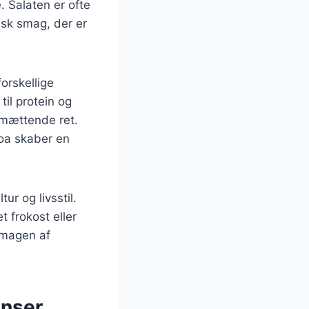
. Salaten er ofte
tisk smag, der er
orskellige
il protein og
g mættende ret.
oa skaber en
r og livsstil.
 frokost eller
smagen af
enser