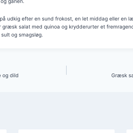
et og ganen.
å udkig efter en sund frokost, en let middag eller en læk
græsk salat med quinoa og krydderurter et fremragende
e sult og smagsløg.
gation
 og dild
Græsk sa