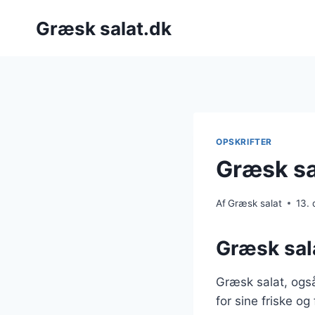
Fortsæt
Græsk salat.dk
til
indhold
OPSKRIFTER
Græsk sa
Af
Græsk salat
13.
Græsk sala
Græsk salat, også
for sine friske og