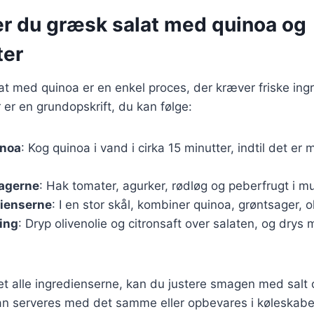
er du græsk salat med quinoa og
ter
at med quinoa er en enkel proces, der kræver friske ingr
 er en grundopskrift, du kan følge:
inoa
: Kog quinoa i vand i cirka 15 minutter, indtil det er
agerne
: Hak tomater, agurker, rødløg og peberfrugt i m
dienserne
: I en stor skål, kombiner quinoa, grøntsager, o
ing
: Dryp olivenolie og citronsaft over salaten, og dry
t alle ingredienserne, kan du justere smagen med salt 
n serveres med det samme eller opbevares i køleskabet 