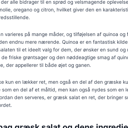
, der alle bidrager til en sprød og velsmagende oplevelse
nolie, oregano og citron, hvilket giver den en karakteris
redsstillende.
n varieres på mange måder, og tilføjelsen af quinoa og f
den endnu mere nærende. Quinoa er en fantastisk kilde t
 salaten til et ideelt valg for dem, der ønsker en sund o
 de friske grøntsager og den nøddeagtige smag af quin
, der appellerer til både øjet og ganen.
ke kun en lækker ret, men også en del af den græske kultu
 som en del af et måltid, men kan også nydes som en let
rdan den serveres, er græsk salat en ret, der bringer 
ordet.
 bag græsk salat og dens ingredi