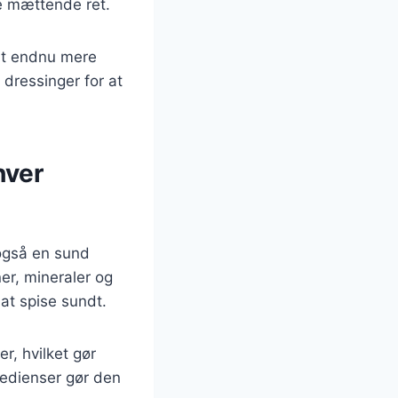
re mættende ret.
lat endnu mere
dressinger for at
hver
 også en sund
ner, mineraler og
 at spise sundt.
r, hvilket gør
redienser gør den