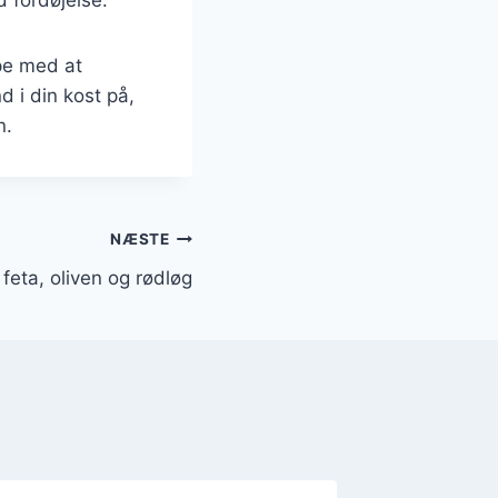
lpe med at
 i din kost på,
n.
NÆSTE
feta, oliven og rødløg