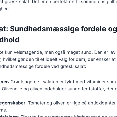
f græsk salat. Det er en perfekt ret til sommerens grillf
ghed.
at: Sundhedsmæssige fordele o
dhold
ke kun velsmagende, men også meget sund. Den er lav i 
 hvilket gør den til et ideelt valg for dem, der ønsker a
undhedsmæssige fordele ved græsk salat:
iner
: Grøntsagerne i salaten er fyldt med vitaminer som
: Olivenolie og oliven indeholder sunde fedtstoffer, der 
 egenskaber
: Tomater og oliven er rige på antioxidanter
me.
døjelsen
: Fiberen fra grøntsagerne hjælper med en sund