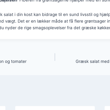
 salat i din kost kan bidrage til en sund livsstil og hjæ
d vægt. Det er en lækker måde at få flere grøntsager ind
du nyder de rige smagsoplevelser fra det græske køkke
gation
on og tomater
Græsk salat med 