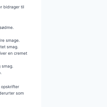
 bidrager til
n sødme.
ndre smage.
ltet smag.
giver en cremet
ig smag.
.
opskrifter
dderurter som