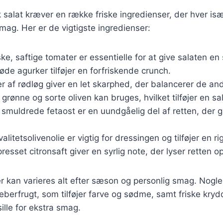
 salat kræver en række friske ingredienser, der hver især
mag. Her er de vigtigste ingredienser:
iske, saftige tomater er essentielle for at give salaten e
røde agurker tilføjer en forfriskende crunch.
er af rødløg giver en let skarphed, der balancerer de a
 grønne og sorte oliven kan bruges, hvilket tilføjer en sa
 smuldrede fetaost er en uundgåelig del af retten, der 
valitetsolivenolie er vigtig for dressingen og tilføjer en r
presset citronsaft giver en syrlig note, der lyser retten op
r kan varieres alt efter sæson og personlig smag. Nogle 
eberfrugt, som tilføjer farve og sødme, samt friske kry
ille for ekstra smag.