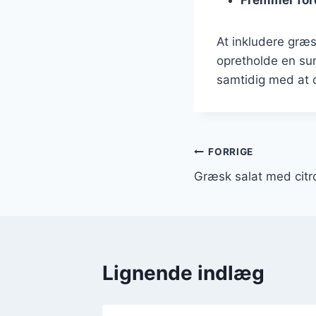
At inkludere græsk
opretholde en sun
samtidig med at 
Indlægsnavi
FORRIGE
Græsk salat med citr
Lignende indlæg