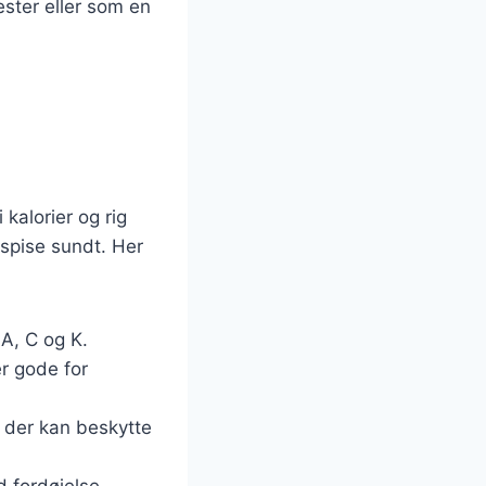
ester eller som en
g
kalorier og rig
t spise sundt. Her
 A, C og K.
er gode for
, der kan beskytte
 fordøjelse.