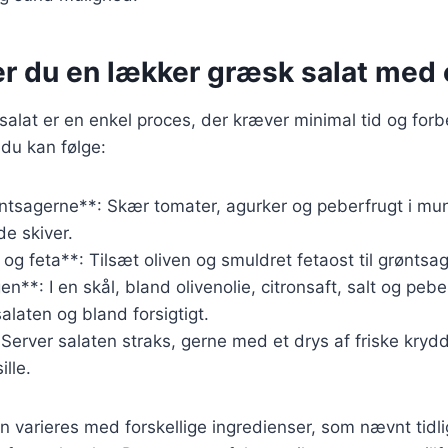
er du en lækker græsk salat med 
salat er en enkel proces, der kræver minimal tid og forb
 du kan følge:
ntsagerne**: Skær tomater, agurker og peberfrugt i mun
de skiver.
 og feta**: Tilsæt oliven og smuldret fetaost til grøntsa
n**: I en skål, bland olivenolie, citronsaft, salt og peb
alaten og bland forsigtigt.
 Server salaten straks, gerne med et drys af friske kryd
ille.
n varieres med forskellige ingredienser, som nævnt tidli