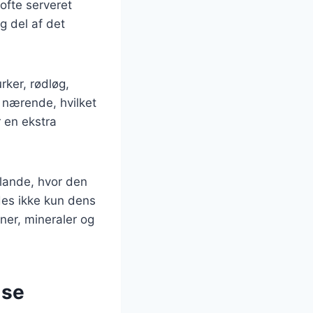
ofte serveret
ig del af det
rker, rødløg,
 nærende, hvilket
r en ekstra
lande, hvor den
des ikke kun dens
er, mineraler og
lse