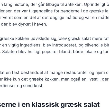
 lang historie, der går tilbage til antikken. Oprindeligt 
enser, der var tilgængelige for bønderne i de græske l
serveret som en del af det daglige måltid og var en måd
 der blev dyrket i haven.
 græske køkken udviklede sig, blev græsk salat mere raff
 en vigtig ingrediens, blev introduceret, og olivenolie b
. Salaten blev hurtigt populær blandt både lokale og tur
lat en fast bestanddel af mange restauranter og hjem o
r ikke kun det græske køkken, men også en livsstil, de
redienser og sund kost.
erne i en klassisk græsk salat