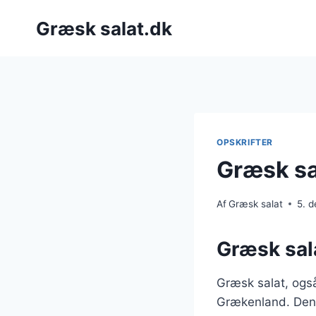
Fortsæt
Græsk salat.dk
til
indhold
OPSKRIFTER
Græsk sa
Af
Græsk salat
5. 
Græsk sala
Græsk salat, også
Grækenland. Den 