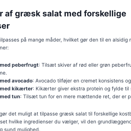
r af græsk salat med forskellige
ser
ilpasses på mange måder, hvilket gør den til en alsidig r
ner:
 med peberfrugt
: Tilsæt skiver af rød eller grøn peberfr
me.
 med avocado
: Avocado tilføjer en cremet konsistens og
 med kikærter
: Kikærter giver ekstra protein og fylde til
 med tun
: Tilsæt tun for en mere mættende ret, der er pe
gør det muligt at tilpasse græsk salat til forskellige kos
et hvilke ingredienser du vælger, vil den grundlæggend
g sund mulighed.