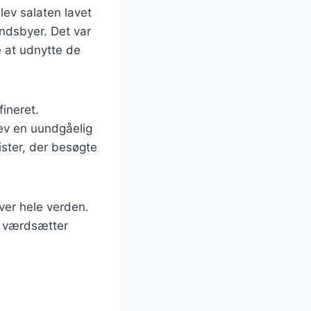
blev salaten lavet
andsbyer. Det var
e at udnytte de
ineret.
lev en uundgåelig
ister, der besøgte
ver hele verden.
r værdsætter