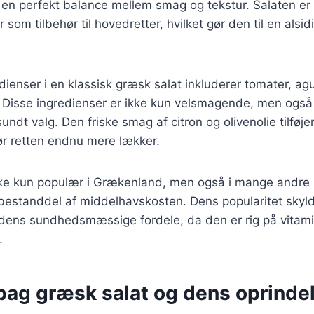
r en perfekt balance mellem smag og tekstur. Salaten er 
r som tilbehør til hovedretter, hvilket gør den til en alsid
ienser i en klassisk græsk salat inkluderer tomater, agu
. Disse ingredienser er ikke kun velsmagende, men også
 sundt valg. Den friske smag af citron og olivenolie tilføje
ør retten endnu mere lækker.
kke kun populær i Grækenland, men også i mange andre 
 bestanddel af middelhavskosten. Dens popularitet skyl
ens sundhedsmæssige fordele, da den er rig på vitamin
.
 bag græsk salat og dens oprinde