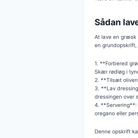
Sådan lav
At lave en græsk 
en grundopskrift,
1. **Forbered grø
Skær rødløg i tyn
2. **Tilsæt oliven
3. **Lav dressinge
dressingen over s
4. **Servering**:
oregano eller pers
Denne opskrift ka