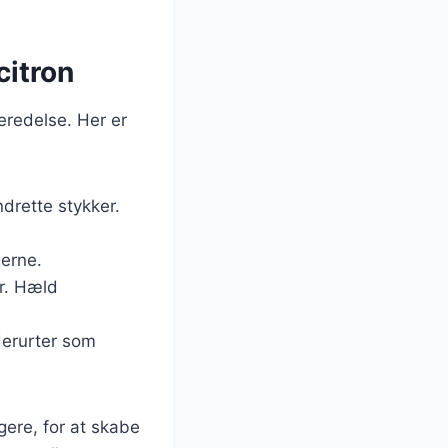
citron
eredelse. Her er
drette stykker.
gerne.
er. Hæld
derurter som
gere, for at skabe