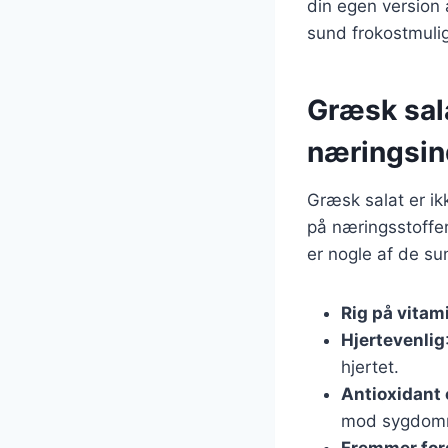
din egen version a
sund frokostmuli
Græsk sal
næringsin
Græsk salat er ik
på næringsstoffer,
er nogle af de s
Rig på vitam
Hjertevenlig
hjertet.
Antioxidant
mod sygdom
Fremmer for