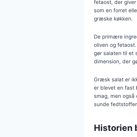
fetaost, der give
som en forret elle
græske køkken.
De primære ingred
oliven og fetaost
gør salaten til et
dimension, der g
Græsk salat er i
er blevet en fast
smag, men også d
sunde fedtstoffer
Historien