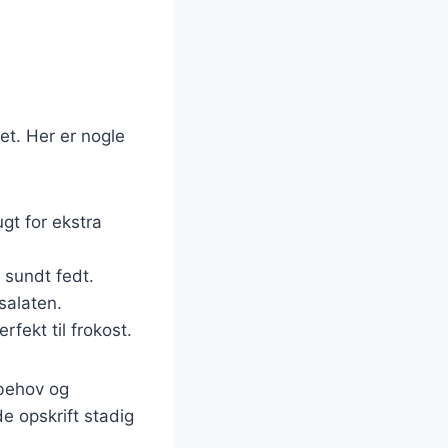
et. Her er nogle
ugt for ekstra
 sundt fedt.
 salaten.
rfekt til frokost.
tbehov og
e opskrift stadig