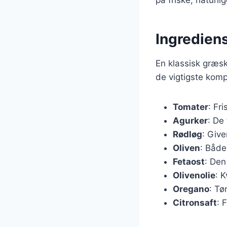
Ingrediens
En klassisk græs
de vigtigste komp
Tomater
: Fr
Agurker
: De 
Rødløg
: Giv
Oliven
: Både
Fetaost
: Den
Olivenolie
: 
Oregano
: Tø
Citronsaft
: 