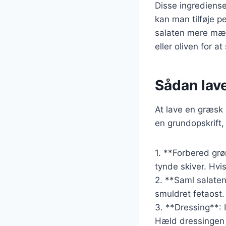
Disse ingrediense
kan man tilføje p
salaten mere mæt
eller oliven for a
Sådan lav
At lave en græsk 
en grundopskrift,
1. **Forbered grø
tynde skiver. Hvi
2. **Saml salaten
smuldret fetaost.
3. **Dressing**: I
Hæld dressingen o