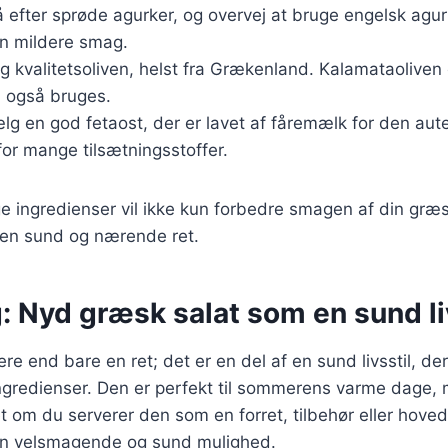
 efter sprøde agurker, og overvej at bruge engelsk agur
en mildere smag.
g kvalitetsoliven, helst fra Grækenland. Kalamataolive
n også bruges.
lg en god fetaost, der er lavet af fåremælk for den aut
or mange tilsætningsstoffer.
ge ingredienser vil ikke kun forbedre smagen af din græ
 en sund og nærende ret.
: Nyd græsk salat som en sund li
re end bare en ret; det er en del af en sund livsstil, de
 ingredienser. Den er perfekt til sommerens varme dage
t om du serverer den som en forret, tilbehør eller hoved
 en velsmagende og sund mulighed.