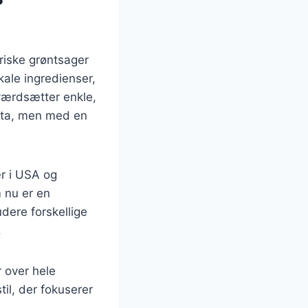
friske grøntsager
okale ingredienser,
 værdsætter enkle,
feta, men med en
r i USA og
 nu er en
dere forskellige
.
r over hele
il, der fokuserer