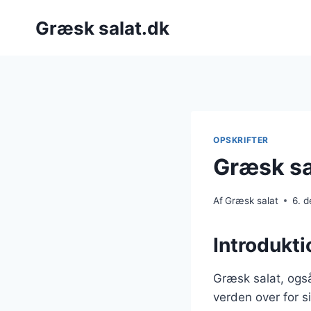
Fortsæt
Græsk salat.dk
til
indhold
OPSKRIFTER
Græsk sal
Af
Græsk salat
6. 
Introdukti
Græsk salat, også
verden over for s