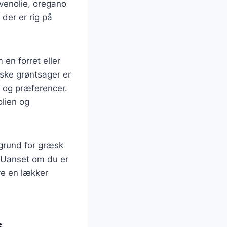
ivenolie, oregano
der er rig på
en forret eller
iske grøntsager er
g og præferencer.
olien og
aggrund for græsk
 Uanset om du er
ave en lækker
s