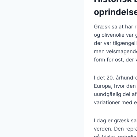
oprindels
Græsk salat har r
og olivenolie var 
der var tilgængel
men velsmagende 
form for ost, der 
I det 20. århund
Europa, hvor den 
uundgåelig del af
variationer med e
I dag er græsk sa
verden. Den repræ
på friske, naturli