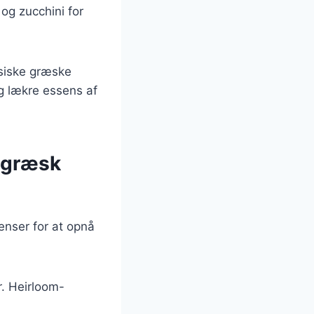
og zucchini for
ssiske græske
og lækre essens af
l græsk
ienser for at opnå
r. Heirloom-