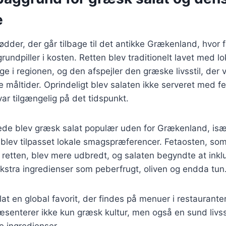
e
ødder, der går tilbage til det antikke Grækenland, hvor 
grundpiller i kosten. Retten blev traditionelt lavet med l
ige i regionen, og den afspejler den græske livsstil, der
måltider. Oprindeligt blev salaten ikke serveret med 
var tilgængelig på det tidspunkt.
rede blev græsk salat populær uden for Grækenland, isæ
blev tilpasset lokale smagspræferencer. Fetaosten, som
 retten, blev mere udbredt, og salaten begyndte at inklu
kstra ingredienser som peberfrugt, oliven og endda tun
lat en global favorit, der findes på menuer i restaurante
senterer ikke kun græsk kultur, men også en sund livsst
ge ingredienser.