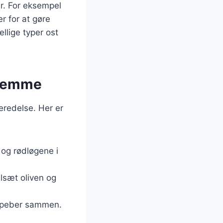
er. For eksempel
r for at gøre
llige typer ost
hjemme
eredelse. Her er
 og rødløgene i
ilsæt oliven og
 og peber sammen.