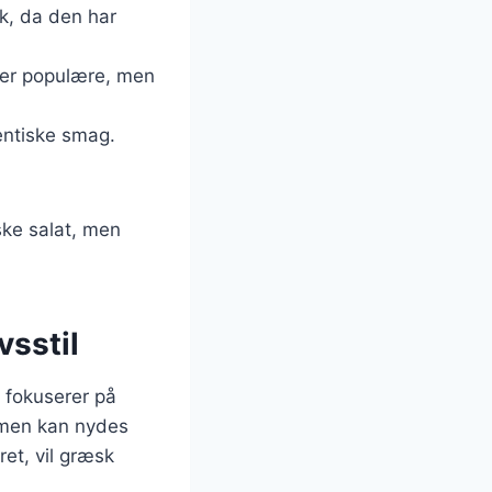
k, da den har
n er populære, men
entiske smag.
ske salat, men
vsstil
r fokuserer på
, men kan nydes
ret, vil græsk