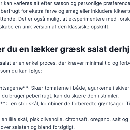
r kan varieres alt efter sæson og personlige præferenc
eberfrugt for ekstra farve og smag eller inkludere kikærte
tende. Det er også muligt at eksperimentere med forske
t skabe en unik version af den klassiske opskrift.
er du en lækker græsk salat der
salat er en enkel proces, der kræver minimal tid og forb
 som du kan følge:
ntsagerne**: Skær tomaterne i både, agurkerne i skiver
s du bruger peberfrugt, kan du skære den i strimler.
**: I en stor skål, kombiner de forberedte grøntsager. T
 en lille skål, pisk olivenolie, citronsaft, oregano, salt
ver salaten og bland forsigtigt.