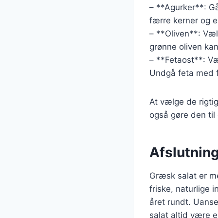
– **Agurker**: Gå
færre kerner og 
– **Oliven**: Væl
grønne oliven ka
– **Fetaost**: Væ
Undgå feta med f
At vælge de rigti
også gøre den til
Afslutning
Græsk salat er me
friske, naturlige
året rundt. Uanse
salat altid være