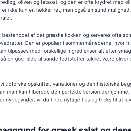
 rødløg, oliven og fetaost, og den er ofte krydret med ol
n er ikke kun en lækker ret, men også en sund mulighed, 
raler.
t bestanddel af det græske køkken og serveres ofte som 
hovedretter. Den er populær i sommermånederne, hvor fr
an tilpasses med forskellige ingredienser alt efter sma
så en god kilde til sunde fedtstoffer takket være oliven
l vi udforske opskrifter, variationer og den historiske b
dan man kan tilberede den perfekte version derhjemme.
er nybegynder, vil du finde nyttige tips og tricks til at l
 baggrund for græsk salat og den