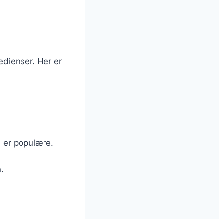
edienser. Her er
n er populære.
n.