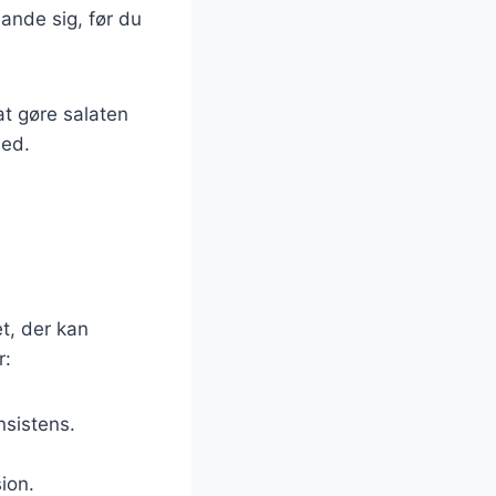
ande sig, før du
at gøre salaten
hed.
et, der kan
r:
nsistens.
ion.