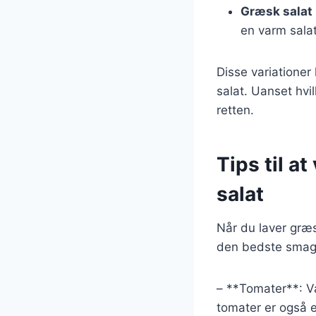
Græsk salat
en varm salat
Disse variationer
salat. Uanset hvi
retten.
Tips til a
salat
Når du laver græsk
den bedste smag. 
– **Tomater**: Væ
tomater er også e