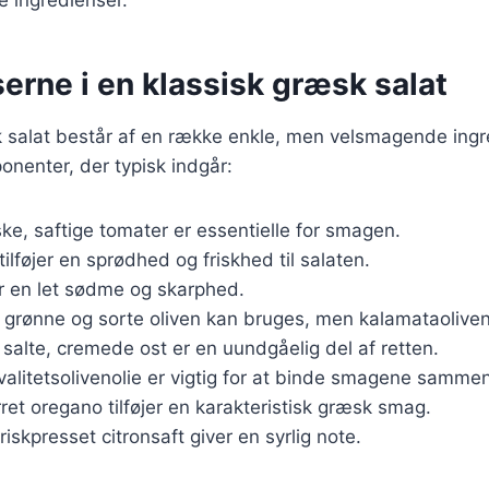
erne i en klassisk græsk salat
k salat består af en række enkle, men velsmagende ingr
onenter, der typisk indgår:
iske, saftige tomater er essentielle for smagen.
tilføjer en sprødhed og friskhed til salaten.
er en let sødme og skarphed.
 grønne og sorte oliven kan bruges, men kalamataolive
 salte, cremede ost er en uundgåelig del af retten.
Kvalitetsolivenolie er vigtig for at binde smagene samme
rret oregano tilføjer en karakteristisk græsk smag.
Friskpresset citronsaft giver en syrlig note.