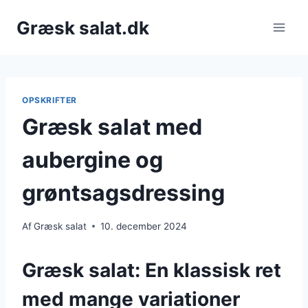
Fortsæt
Græsk salat.dk
til
indhold
OPSKRIFTER
Græsk salat med
aubergine og
grøntsagsdressing
Af
Græsk salat
10. december 2024
Græsk salat: En klassisk ret
med mange variationer