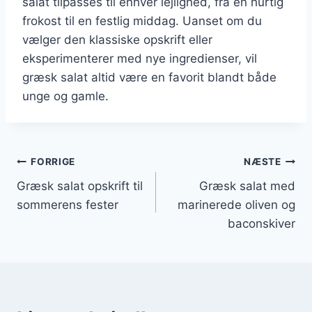
salat tilpasses til enhver lejlighed, fra en hurtig
frokost til en festlig middag. Uanset om du
vælger den klassiske opskrift eller
eksperimenterer med nye ingredienser, vil
græsk salat altid være en favorit blandt både
unge og gamle.
Indlægsnavigation
FORRIGE
NÆSTE
Græsk salat opskrift til
Græsk salat med
sommerens fester
marinerede oliven og
baconskiver