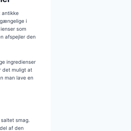
t antikke
lgængelige i
edienser som
en afspejler den
ige ingredienser
 det muligt at
kan man lave en
 saltet smag.
 del af den