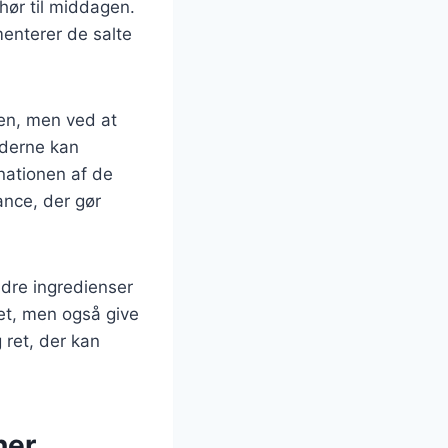
ehør til middagen.
menterer de salte
ven, men ved at
dderne kan
inationen af de
ance, der gør
dre ingredienser
det, men også give
 ret, der kan
ner