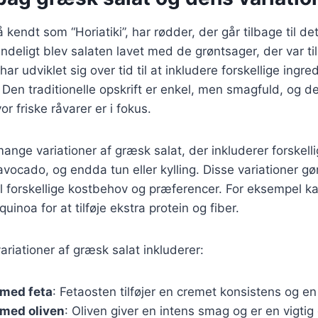
kendt som “Horiatiki”, har rødder, der går tilbage til de
deligt blev salaten lavet med de grøntsager, der var ti
ar udviklet sig over tid til at inkludere forskellige ingr
. Den traditionelle opskrift er enkel, men smagfuld, og d
or friske råvarer er i fokus.
mange variationer af græsk salat, der inkluderer forskell
vocado, og endda tun eller kylling. Disse variationer gør
til forskellige kostbehov og præferencer. For eksempel 
inoa for at tilføje ekstra protein og fiber.
riationer af græsk salat inkluderer:
 med feta
: Fetaosten tilføjer en cremet konsistens og en
 med oliven
: Oliven giver en intens smag og er en vigtig