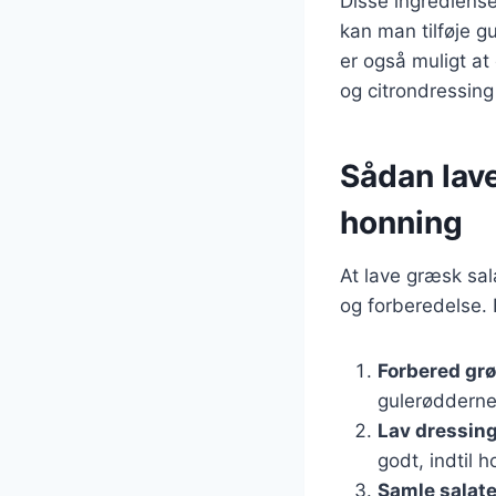
Disse ingrediense
kan man tilføje g
er også muligt at
og citrondressin
Sådan lav
honning
At lave græsk sal
og forberedelse. 
Forbered gr
gulerødderne 
Lav dressin
godt, indtil 
Samle salat