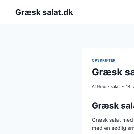
Fortsæt
Græsk salat.dk
til
indhold
OPSKRIFTER
Græsk sa
Af
Græsk salat
14.
Græsk sal
Græsk salat med g
med en sødlig sm