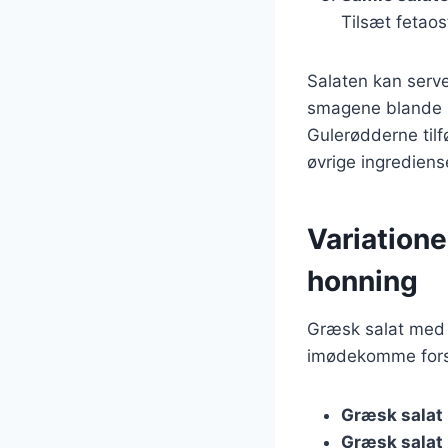
Tilsæt fetaos
Salaten kan serve
smagene blande sig
Gulerødderne tilf
øvrige ingrediens
Variation
honning
Græsk salat med 
imødekomme forske
Græsk salat
Græsk salat