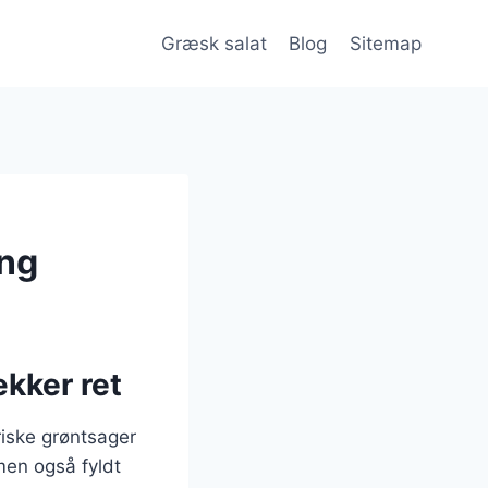
Græsk salat
Blog
Sitemap
ing
kker ret
riske grøntsager
men også fyldt