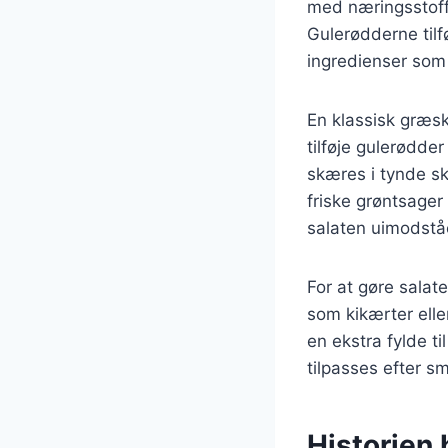
med næringsstoffer
Gulerødderne tilf
ingredienser som 
En klassisk græsk
tilføje gulerødde
skæres i tynde sk
friske grøntsage
salaten uimodståe
For at gøre sala
som kikærter eller
en ekstra fylde ti
tilpasses efter s
Historien 