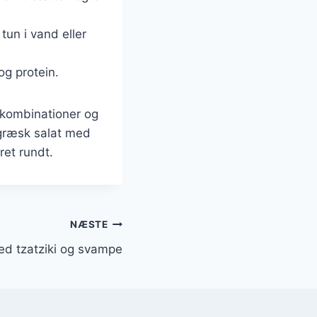
 tun i vand eller
 og protein.
skombinationer og
l græsk salat med
ret rundt.
NÆSTE
ed tzatziki og svampe