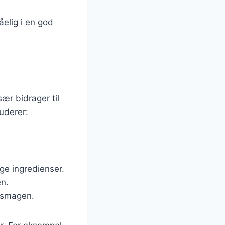
åelig i en god
sær bidrager til
uderer:
ge ingredienser.
en.
i smagen.