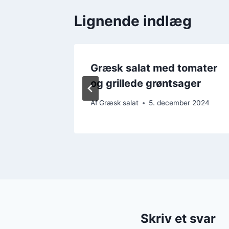
Lignende indlæg
iven og
Græsk salat med tomater
og grillede grøntsager
er 2024
Af
Græsk salat
5. december 2024
Skriv et svar