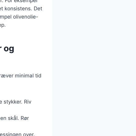
er. For eksempel
t konsistens. Det
mpel olivenolie-
ep.
r og
ræver minimal tid
 stykker. Riv
 en skål. Rør
ressingen over.