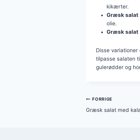
kikærter.
Græsk salat
olie.
Græsk salat
Disse variationer
tilpasse salaten 
gulerødder og hon
Indlægsnavi
FORRIGE
Græsk salat med kala