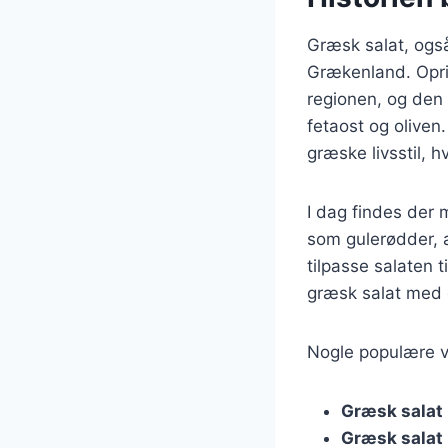
Græsk salat, også 
Grækenland. Oprin
regionen, og den h
fetaost og oliven
græske livsstil, hv
I dag findes der 
som gulerødder, a
tilpasse salaten 
græsk salat med qu
Nogle populære va
Græsk salat
Græsk salat