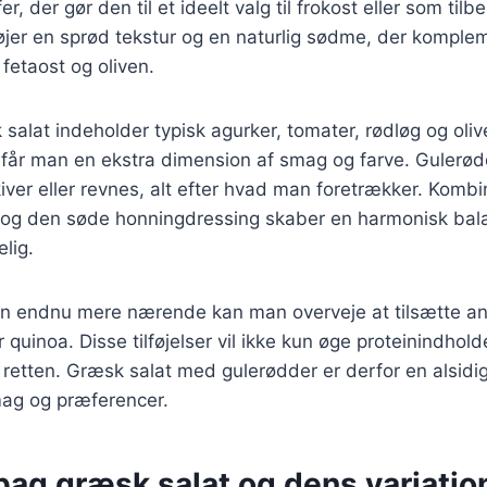
, der gør den til et ideelt valg til frokost eller som tilb
øjer en sprød tekstur og en naturlig sødme, der komple
fetaost og oliven.
 salat indeholder typisk agurker, tomater, rødløg og oli
r får man en ekstra dimension af smag og farve. Gulerø
iver eller revnes, alt efter hvad man foretrækker. Komb
r og den søde honningdressing skaber en harmonisk bal
lig.
ten endnu mere nærende kan man overveje at tilsætte an
 quinoa. Disse tilføjelser vil ikke kun øge proteinindhol
l retten. Græsk salat med gulerødder er derfor en alsidig
mag og præferencer.
bag græsk salat og dens variatio