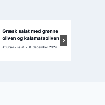
Græsk salat med grønne
Græsk s
oliven og kalamataoliven
peberf
Af
Græsk salat
8. december 2024
Af
Græsk s