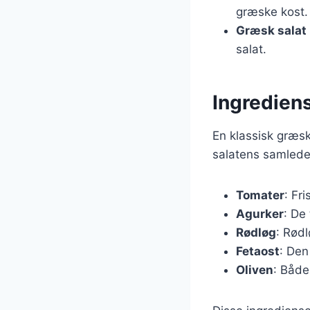
græske kost.
Græsk salat
salat.
Ingrediens
En klassisk græsk
salatens samlede 
Tomater
: Fr
Agurker
: De 
Rødløg
: Rød
Fetaost
: Den
Oliven
: Både