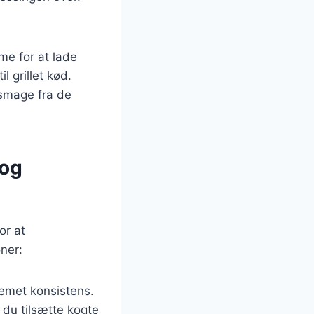
me for at lade
l grillet kød.
 smage fra de
 og
or at
ner:
remet konsistens.
 du tilsætte kogte