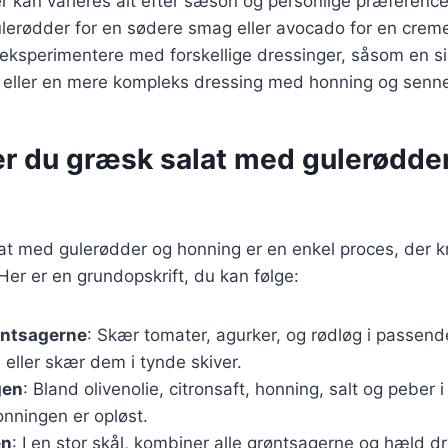
r kan varieres alt efter sæson og personlige præferenc
ulerødder for en sødere smag eller avocado for en creme
 eksperimentere med forskellige dressinger, såsom en si
g eller en mere kompleks dressing med honning og senn
er du græsk salat med gulerødde
at med gulerødder og honning er en enkel proces, der k
Her er en grundopskrift, du kan følge:
øntsagerne
: Skær tomater, agurker, og rødløg i passende
eller skær dem i tynde skiver.
gen
: Bland olivenolie, citronsaft, honning, salt og peber i
honningen er opløst.
en
: I en stor skål, kombiner alle grøntsagerne og hæld d