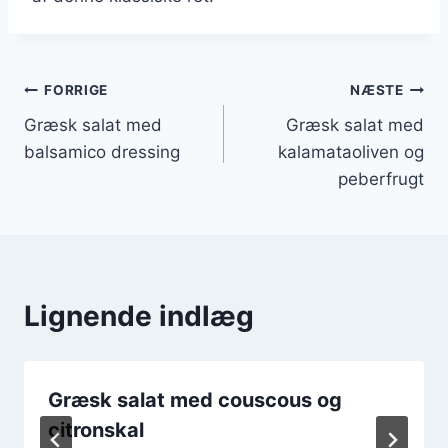
Indlægsnavigation
FORRIGE
NÆSTE
Græsk salat med
Græsk salat med
balsamico dressing
kalamataoliven og
peberfrugt
Lignende indlæg
Græsk salat med couscous og
citronskal