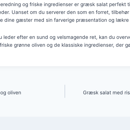
beredning og friske ingredienser er græsk salat perfekt 
heder. Uanset om du serverer den som en forret, tilbehør 
re dine gæster med sin farverige præsentation og lækre
 leder efter en sund og velsmagende ret, kan du overve
riske grønne oliven og de klassiske ingredienser, der gø
gation
og oliven
Græsk salat med ri