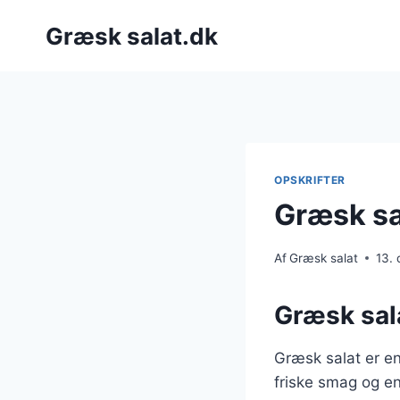
Fortsæt
Græsk salat.dk
til
indhold
OPSKRIFTER
Græsk sa
Af
Græsk salat
13.
Græsk sala
Græsk salat er en
friske smag og e