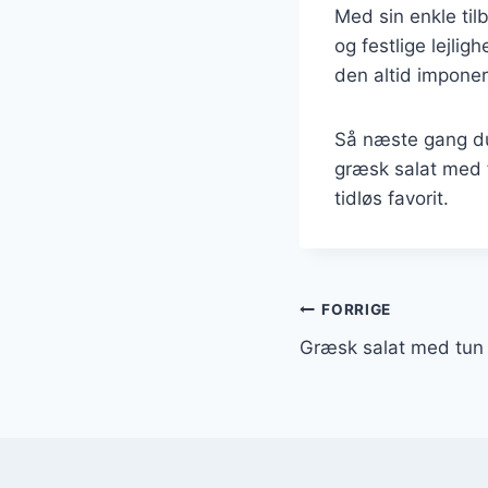
Med sin enkle til
og festlige lejlig
den altid impone
Så næste gang du
græsk salat med f
tidløs favorit.
Indlægsnavi
FORRIGE
Græsk salat med tun 