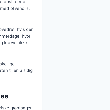
etaost, der alle
 med olivenolie,
ovedret, hvis den
sommerdage, hvor
og kræver ikke
skellige
en til en alsidig
lse
friske grøntsager