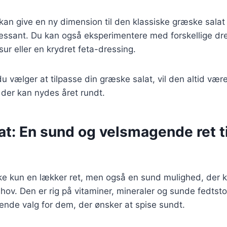
 kan give en ny dimension til den klassiske græske sala
essant. Du kan også eksperimentere med forskellige dr
ur eller en krydret feta-dressing.
 vælger at tilpasse din græske salat, vil den altid vær
der kan nydes året rundt.
t: En sund og velsmagende ret ti
ke kun en lækker ret, men også en sund mulighed, der ka
hov. Den er rig på vitaminer, mineraler og sunde fedtstof
gende valg for dem, der ønsker at spise sundt.