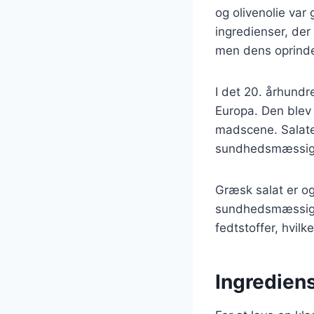
og olivenolie var 
ingredienser, der 
men dens oprindel
I det 20. århund
Europa. Den blev 
madscene. Salate
sundhedsmæssige 
Græsk salat er o
sundhedsmæssige 
fedtstoffer, hvilk
Ingrediens