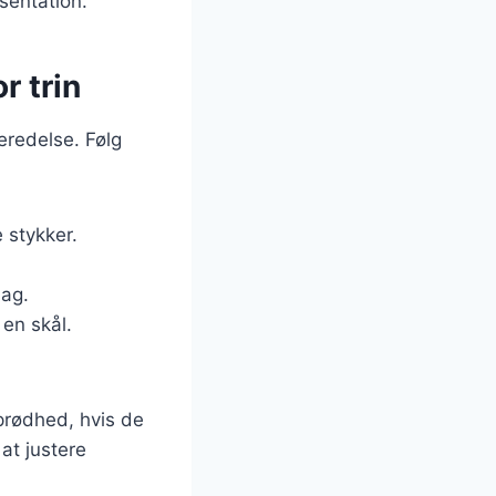
sentation.
r trin
eredelse. Følg
 stykker.
.
mag.
 en skål.
sprødhed, hvis de
at justere