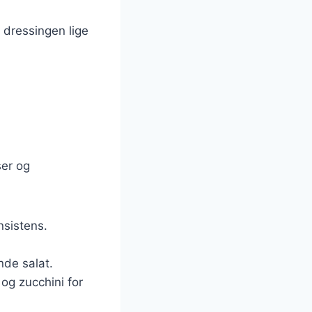
 dressingen lige
ser og
nsistens.
de salat.
og zucchini for