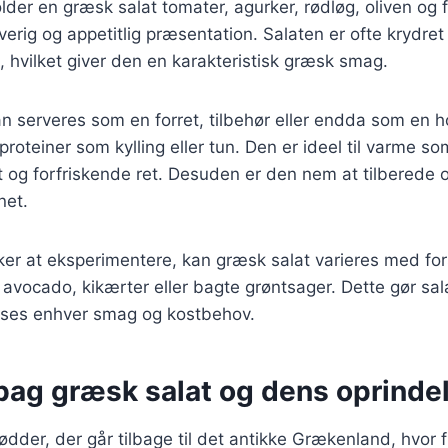
lder en græsk salat tomater, agurker, rødløg, oliven og f
rverig og appetitlig præsentation. Salaten er ofte krydret
, hvilket giver den en karakteristisk græsk smag.
n serveres som en forret, tilbehør eller endda som en h
oteiner som kylling eller tun. Den er ideel til varme 
 og forfriskende ret. Desuden er den nem at tilberede 
net.
er at eksperimentere, kan græsk salat varieres med for
avocado, kikærter eller bagte grøntsager. Dette gør salat
asses enhver smag og kostbehov.
 bag græsk salat og dens oprinde
ødder, der går tilbage til det antikke Grækenland, hvor 