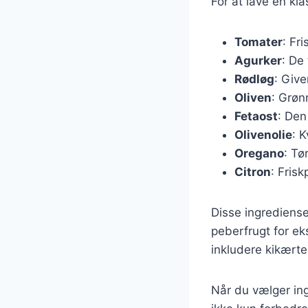
For at lave en kl
Tomater
: Fr
Agurker
: De 
Rødløg
: Giv
Oliven
: Grøn
Fetaost
: Den
Olivenolie
: 
Oregano
: Tø
Citron
: Frisk
Disse ingrediense
peberfrugt for ek
inkludere kikærte
Når du vælger ingr