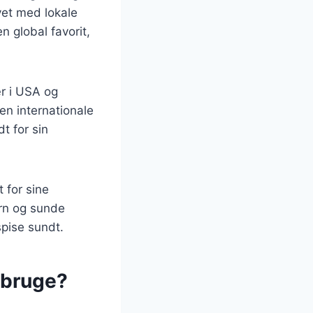
avet med lokale
n global favorit,
r i USA og
en internationale
t for sin
 for sine
orn og sunde
spise sundt.
 bruge?