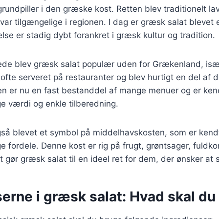
grundpiller i den græske kost. Retten blev traditionelt l
var tilgængelige i regionen. I dag er græsk salat blevet e
se er stadig dybt forankret i græsk kultur og tradition.
rede blev græsk salat populær uden for Grækenland, isæ
ofte serveret på restauranter og blev hurtigt en del af d
n er nu en fast bestanddel af mange menuer og er kend
værdi og enkle tilberedning.
gså blevet et symbol på middelhavskosten, som er kendt
fordele. Denne kost er rig på frugt, grøntsager, fuldk
et gør græsk salat til en ideel ret for dem, der ønsker at 
erne i græsk salat: Hvad skal du