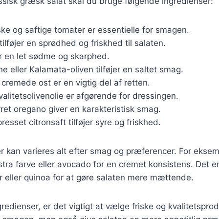
assisk græsk salat skal du bruge følgende ingredienser:
iske og saftige tomater er essentielle for smagen.
tilføjer en sprødhed og friskhed til salaten.
er en let sødme og skarphed.
ne eller Kalamata-oliven tilføjer en saltet smag.
 cremede ost er en vigtig del af retten.
Kvalitetsolivenolie er afgørende for dressingen.
rret oregano giver en karakteristisk smag.
presset citronsaft tilføjer syre og friskhed.
r kan varieres alt efter smag og præferencer. For eksemp
stra farve eller avocado for en cremet konsistens. Det e
r eller quinoa for at gøre salaten mere mættende.
edienser, er det vigtigt at vælge friske og kvalitetsprodu