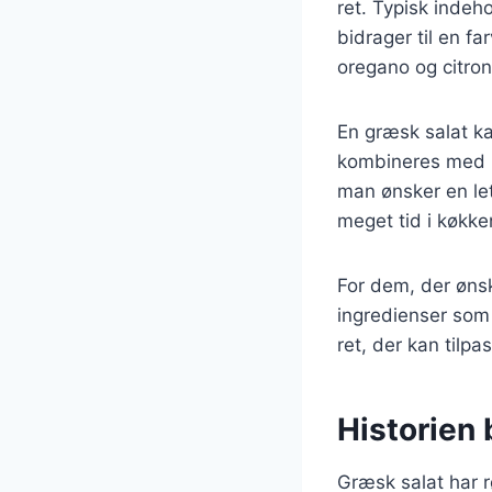
ret. Typisk indeho
bidrager til en fa
oregano og citron
En græsk salat ka
kombineres med pr
man ønsker en let
meget tid i køkke
For dem, der ønsk
ingredienser som 
ret, der kan tilp
Historien
Græsk salat har r