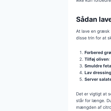
ikke kun forbedr
Sådan lave
At lave en græsk 
disse trin for at
Forbered gr
Tilføj oliven
:
Smuldre fet
Lav dressin
Server salat
Det er vigtigt at
står for længe. D
mængden af citron