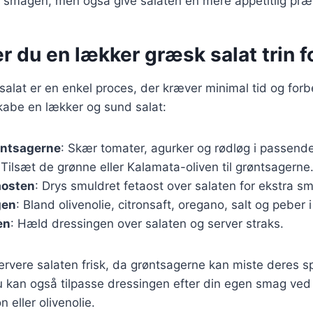
e smagen, men også give salaten en mere appetitlig præ
r du en lækker græsk salat trin fo
salat er en enkel proces, der kræver minimal tid og forb
 skabe en lækker og sund salat:
øntsagerne
: Skær tomater, agurker og rødløg i passende
 Tilsæt de grønne eller Kalamata-oliven til grøntsagerne
aosten
: Drys smuldret fetaost over salaten for ekstra s
gen
: Bland olivenolie, citronsaft, oregano, salt og peber i
en
: Hæld dressingen over salaten og server straks.
 servere salaten frisk, da grøntsagerne kan miste deres 
u kan også tilpasse dressingen efter din egen smag ved 
 eller olivenolie.