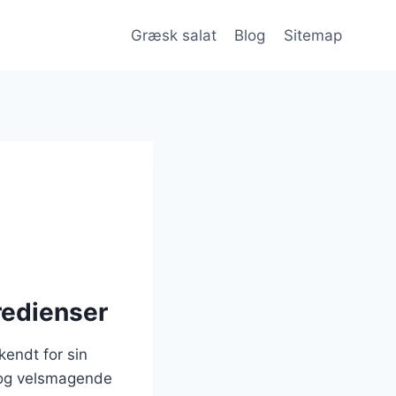
Græsk salat
Blog
Sitemap
redienser
kendt for sin
d og velsmagende