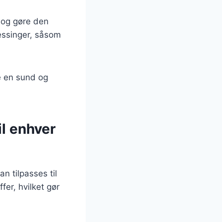
t og gøre den
essinger, såsom
e en sund og
l enhver
n tilpasses til
fer, hvilket gør