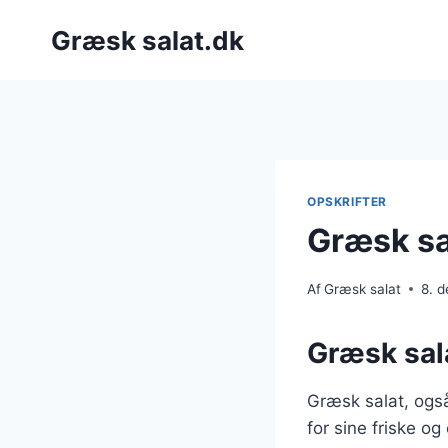
Fortsæt
Græsk salat.dk
til
indhold
OPSKRIFTER
Græsk sa
Af
Græsk salat
8. 
Græsk sala
Græsk salat, også
for sine friske og