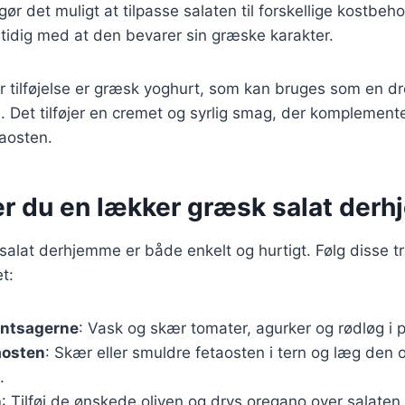
gør det muligt at tilpasse salaten til forskellige kostbeh
tidig med at den bevarer sin græske karakter.
 tilføjelse er græsk yoghurt, som kan bruges som en dr
en. Det tilføjer en cremet og syrlig smag, der komplemente
aosten.
er du en lækker græsk salat der
salat derhjemme er både enkelt og hurtigt. Følg disse tr
t:
øntsagerne
: Vask og skær tomater, agurker og rødløg i 
aosten
: Skær eller smuldre fetaosten i tern og læg den 
.
n
: Tilføj de ønskede oliven og drys oregano over salaten.