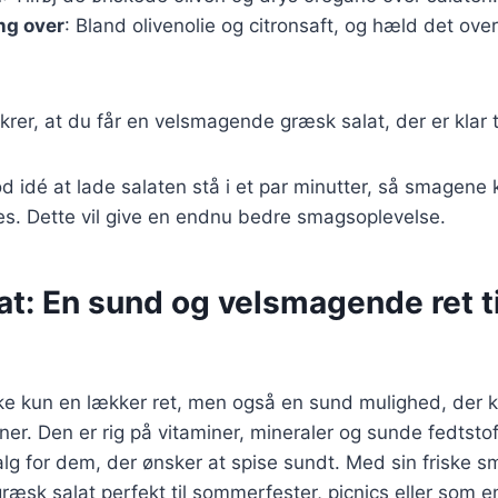
ng over
: Bland olivenolie og citronsaft, og hæld det over
ikrer, at du får en velsmagende græsk salat, der er klar ti
d idé at lade salaten stå i et par minutter, så smagene 
es. Dette vil give en endnu bedre smagsoplevelse.
t: En sund og velsmagende ret ti
ke kun en lækker ret, men også en sund mulighed, der ka
ner. Den er rig på vitaminer, mineraler og sunde fedtstoff
 valg for dem, der ønsker at spise sundt. Med sin friske 
ræsk salat perfekt til sommerfester, picnics eller som en