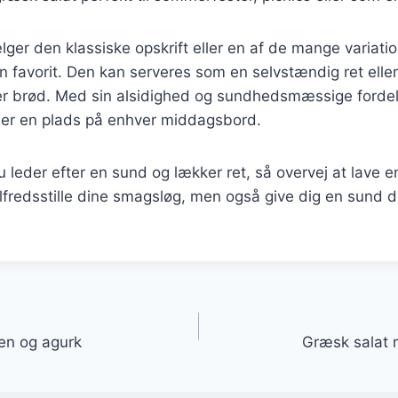
er den klassiske opskrift eller en af de mange variatio
en favorit. Den kan serveres som en selvstændig ret eller 
ller brød. Med sin alsidighed og sundhedsmæssige forde
ener en plads på enhver middagsbord.
leder efter en sund og lækker ret, så overvej at lave e
tilfredsstille dine smagsløg, men også give dig en sund d
gation
en og agurk
Græsk salat 