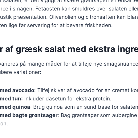
 salaten, er det vigtigt at skære grøntsagerne i ensarte
nce i smagen. Fetaosten kan smuldres over salaten eller
rustik præsentation. Olivenolien og citronsaften kan b
en lige før servering for at bevare friskheden.
r af græsk salat med ekstra ingr
arieres på mange måder for at tilføje nye smagsnuancer
lære variationer:
 med avocado
: Tilføj skiver af avocado for en cremet ko
 med tun
: Inkluder dåsetun for ekstra protein.
 med quinoa
: Brug quinoa som en sund base for salaten
 med bagte grøntsager
: Bag grøntsager som aubergine 
ion.