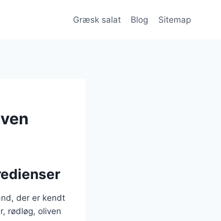
Græsk salat
Blog
Sitemap
iven
redienser
and, der er kendt
, rødløg, oliven