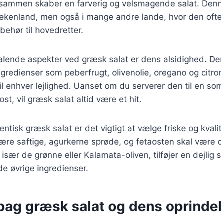
ilsammen skaber en farverig og velsmagende salat. Denn
ækenland, men også i mange andre lande, hvor den oft
lbehør til hovedretter.
talende aspekter ved græsk salat er dens alsidighed. De
ngredienser som peberfrugt, olivenolie, oregano og citron
 til enhver lejlighed. Uanset om du serverer den til en som
t, vil græsk salat altid være et hit.
entisk græsk salat er det vigtigt at vælge friske og kvali
ære saftige, agurkerne sprøde, og fetaosten skal være 
især de grønne eller Kalamata-oliven, tilføjer en dejlig 
e øvrige ingredienser.
 bag græsk salat og dens oprinde