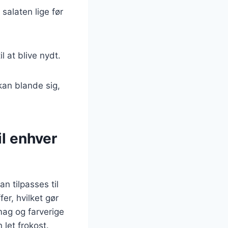
 salaten lige før
l at blive nydt.
kan blande sig,
l enhver
n tilpasses til
er, hvilket gør
smag og farverige
 let frokost.