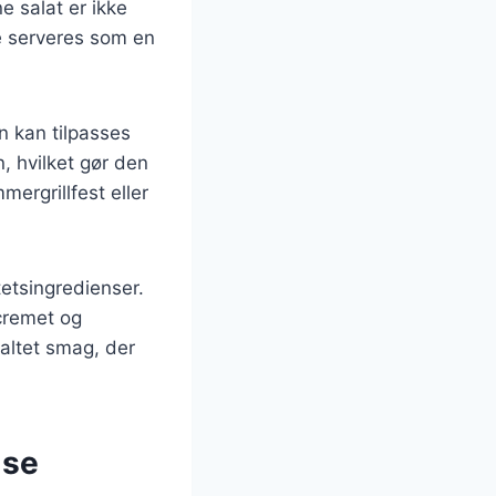
e salat er ikke
e serveres som en
n kan tilpasses
, hvilket gør den
mergrillfest eller
tetsingredienser.
cremet og
saltet smag, der
lse