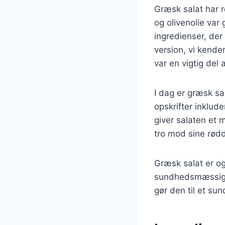
Græsk salat har r
og olivenolie var 
ingredienser, der 
version, vi kende
var en vigtig del
I dag er græsk sa
opskrifter inklud
giver salaten et 
tro mod sine rødd
Græsk salat er og
sundhedsmæssige f
gør den til et su