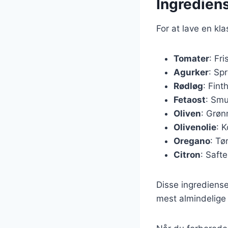
Ingrediens
For at lave en kl
Tomater
: Fr
Agurker
: Spr
Rødløg
: Fint
Fetaost
: Smu
Oliven
: Grøn
Olivenolie
: 
Oregano
: Tø
Citron
: Safte
Disse ingrediense
mest almindelige i