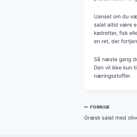
Uanset om du vælg
salat altid være 
kødretter, fisk e
en ret, der fortj
Så næste gang du 
Den vil ikke kun 
næringsstoffer.
Indlægsnavi
FORRIGE
Græsk salat med oliv