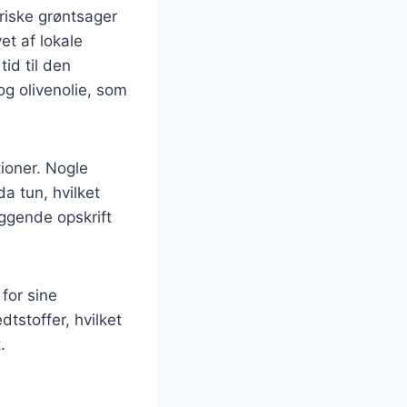
friske grøntsager
et af lokale
tid til den
og olivenolie, som
tioner. Nogle
a tun, hvilket
æggende opskrift
for sine
tstoffer, hvilket
.