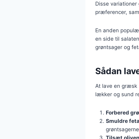
Disse variationer 
præferencer, sam
En anden populær
en side til salat
grøntsager og fet
Sådan lav
At lave en græsk 
lækker og sund re
Forbered gr
Smuldre fet
grøntsagerne
Tilsæt olive