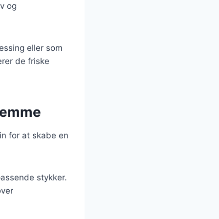
ov og
essing eller som
rer de friske
hjemme
in for at skabe en
passende stykker.
over