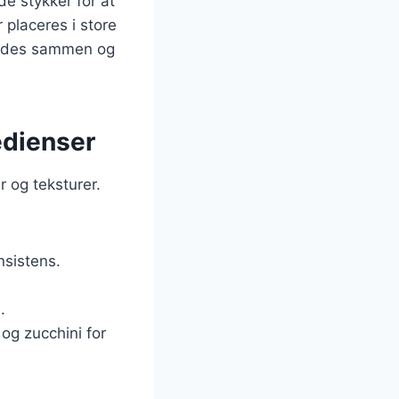
de stykker for at
 placeres i store
landes sammen og
edienser
 og teksturer.
nsistens.
.
og zucchini for