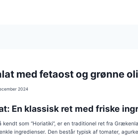
lat med fetaost og grønne ol
december 2024
t: En klassisk ret med friske ing
 kendt som “Horiatiki”, er en traditionel ret fra Grækenl
 enkle ingredienser. Den består typisk af tomater, agurker