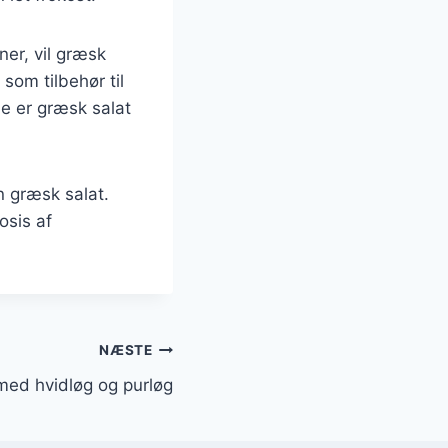
ner, vil græsk
som tilbehør til
le er græsk salat
n græsk salat.
osis af
NÆSTE
med hvidløg og purløg