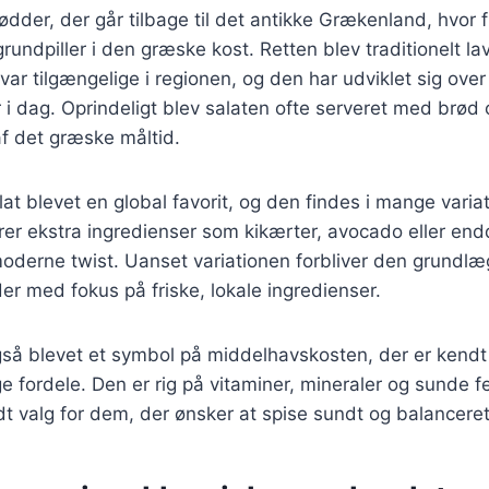
ødder, der går tilbage til det antikke Grækenland, hvor 
grundpiller i den græske kost. Retten blev traditionelt lav
var tilgængelige i regionen, og den har udviklet sig over 
r i dag. Oprindeligt blev salaten ofte serveret med brød 
 af det græske måltid.
lat blevet en global favorit, og den findes i mange varia
erer ekstra ingredienser som kikærter, avocado eller endd
moderne twist. Uanset variationen forbliver den grundl
er med fokus på friske, lokale ingredienser.
så blevet et symbol på middelhavskosten, der er kendt 
ordele. Den er rig på vitaminer, mineraler og sunde fed
ndt valg for dem, der ønsker at spise sundt og balanceret