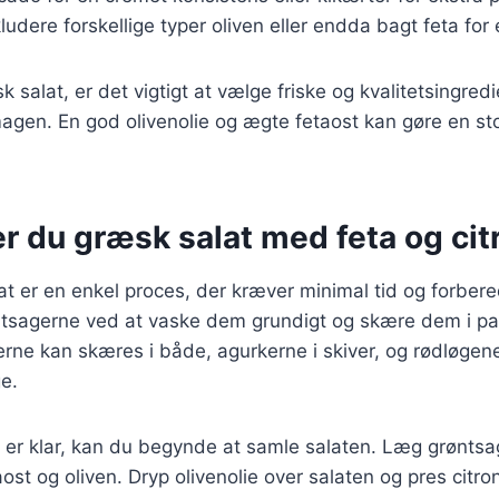
ludere forskellige typer oliven eller endda bagt feta for 
 salat, er det vigtigt at vælge friske og kvalitetsingred
agen. En god olivenolie og ægte fetaost kan gøre en sto
r du græsk salat med feta og cit
at er en enkel proces, der kræver minimal tid og forber
ntsagerne ved at vaske dem grundigt og skære dem i p
erne kan skæres i både, agurkerne i skiver, og rødløgen
ge.
er klar, kan du begynde at samle salaten. Læg grøntsag
aost og oliven. Dryp olivenolie over salaten og pres citron