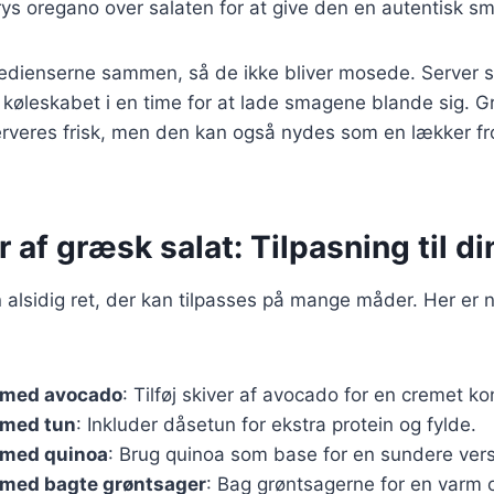
 Drys oregano over salaten for at give den en autentisk s
gredienserne sammen, så de ikke bliver mosede. Server s
 i køleskabet i en time for at lade smagene blande sig. G
erveres frisk, men den kan også nydes som en lækker f
r af græsk salat: Tilpasning til d
 alsidig ret, der kan tilpasses på mange måder. Her er
 med avocado
: Tilføj skiver af avocado for en cremet ko
 med tun
: Inkluder dåsetun for ekstra protein og fylde.
 med quinoa
: Brug quinoa som base for en sundere vers
 med bagte grøntsager
: Bag grøntsagerne for en varm 