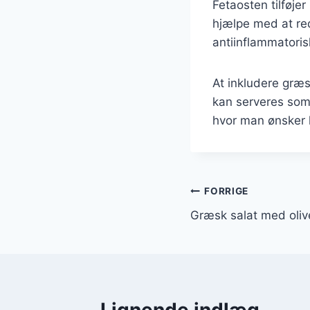
Fetaosten tilføje
hjælpe med at re
antiinflammatoris
At inkludere græs
kan serveres som
hvor man ønsker l
Indlægsnavi
FORRIGE
Græsk salat med olive
Lignende indlæg