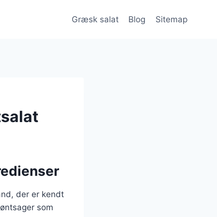
Græsk salat
Blog
Sitemap
tsalat
redienser
and, der er kendt
grøntsager som