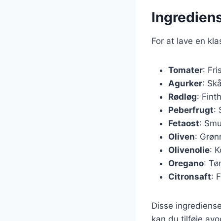
Ingrediens
For at lave en kl
Tomater
: Fr
Agurker
: Skå
Rødløg
: Fint
Peberfrugt
: 
Fetaost
: Smu
Oliven
: Grøn
Olivenolie
: 
Oregano
: Tø
Citronsaft
: 
Disse ingrediense
kan du tilføje avo