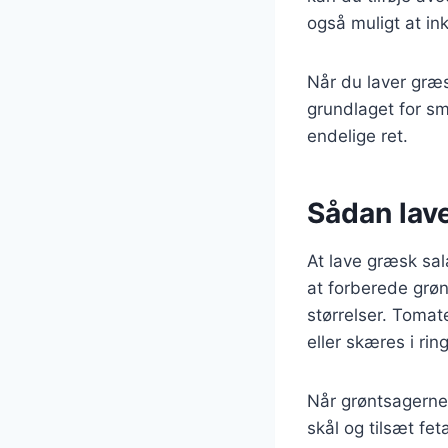
også muligt at ink
Når du laver græsk
grundlaget for sm
endelige ret.
Sådan lave
At lave græsk sal
at forberede grø
størrelser. Tomat
eller skæres i rin
Når grøntsagerne 
skål og tilsæt fet