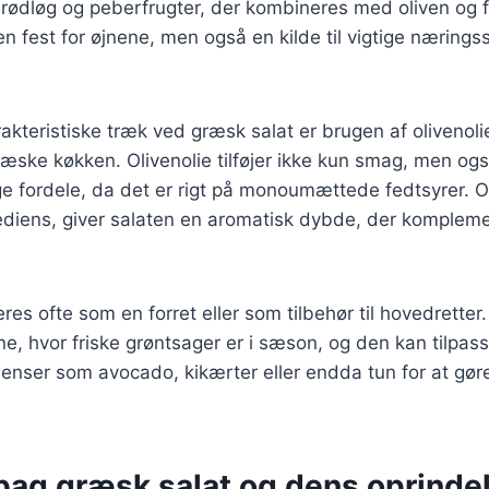
 rødløg og peberfrugter, der kombineres med oliven og 
en fest for øjnene, men også en kilde til vigtige nærings
akteristiske træk ved græsk salat er brugen af olivenoli
græske køkken. Olivenolie tilføjer ikke kun smag, men og
fordele, da det er rigt på monoumættede fedtsyrer. O
ediens, giver salaten en aromatisk dybde, der kompleme
res ofte som en forret eller som tilbehør til hovedretter
 hvor friske grøntsager er i sæson, og den kan tilpa
dienser som avocado, kikærter eller endda tun for at gø
 bag græsk salat og dens oprinde