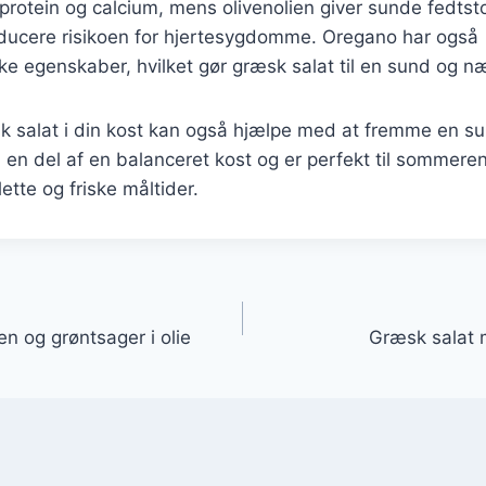
r protein og calcium, mens olivenolien giver sunde fedtsto
ducere risikoen for hjertesygdomme. Oregano har også
ke egenskaber, hvilket gør græsk salat til en sund og n
k salat i din kost kan også hjælpe med at fremme en sun
 en del af en balanceret kost og er perfekt til sommer
ette og friske måltider.
gation
n og grøntsager i olie
Græsk salat 