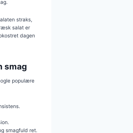
mag.
alaten straks,
ræsk salat er
rokostret dagen
in smag
 nogle populære
nsistens.
ion.
og smagfuld ret.