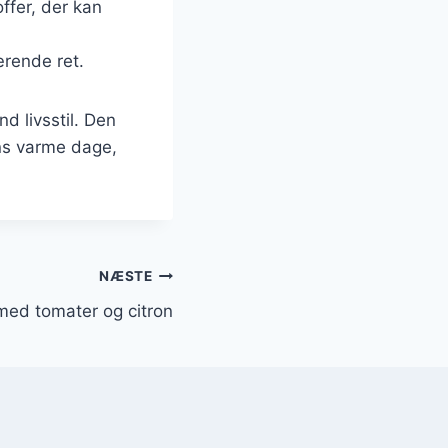
ffer, der kan
ærende ret.
d livsstil. Den
ens varme dage,
NÆSTE
med tomater og citron