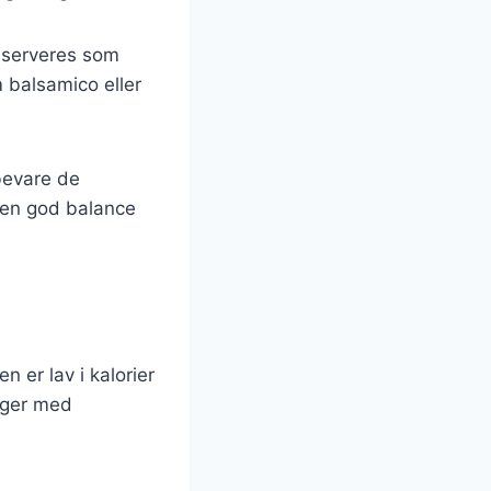
n serveres som
 balsamico eller
 bevare de
g en god balance
n er lav i kalorier
rager med