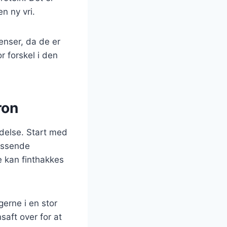
en ny vri.
ienser, da de er
r forskel i den
ron
edelse. Start med
assende
e kan finthakkes
erne i en stor
saft over for at