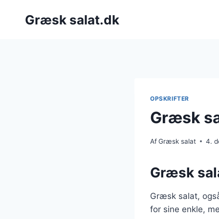
Fortsæt
Græsk salat.dk
til
indhold
OPSKRIFTER
Græsk sal
Af
Græsk salat
4. 
Græsk sala
Græsk salat, også
for sine enkle, m