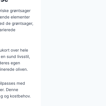
friske grøntsager
ggende elementer
ed de grøntsager,
varierede
ukort over hele
n sund livsstil,
 deres egen
rinerede oliven.
tilpasses med
ger. Denne
mag og kostbehov.