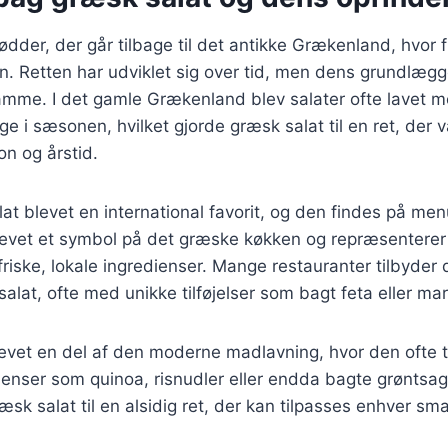
ødder, der går tilbage til det antikke Grækenland, hvor 
en. Retten har udviklet sig over tid, men dens grundlæ
samme. I det gamle Grækenland blev salater ofte lavet m
ge i sæsonen, hvilket gjorde græsk salat til en ret, der 
on og årstid.
lat blevet en international favorit, og den findes på men
evet et symbol på det græske køkken og repræsenterer e
friske, lokale ingredienser. Mange restauranter tilbyder
salat, ofte med unikke tilføjelser som bagt feta eller ma
levet en del af den moderne madlavning, hvor den ofte 
dienser som quinoa, risnudler eller endda bagte grøntsa
græsk salat til en alsidig ret, der kan tilpasses enhver s