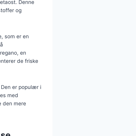
fetaost. Denne
stoffer og
e, som er en
så
regano, en
nterer de friske
. Den er populær i
sses med
re den mere
lse