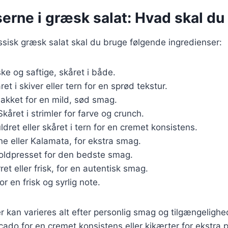
erne i græsk salat: Hvad skal du
assisk græsk salat skal du bruge følgende ingredienser:
iske og saftige, skåret i både.
ret i skiver eller tern for en sprød tekstur.
hakket for en mild, sød smag.
Skåret i strimler for farve og crunch.
ldret eller skåret i tern for en cremet konsistens.
ne eller Kalamata, for ekstra smag.
Koldpresset for den bedste smag.
rret eller frisk, for en autentisk smag.
For en frisk og syrlig note.
r kan varieres alt efter personlig smag og tilgængeligh
cado for en cremet konsistens eller kikærter for ekstra p