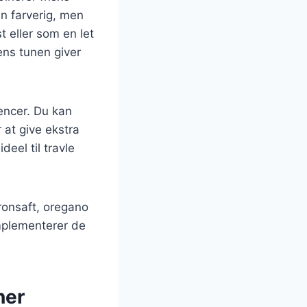
n farverig, men
t eller som en let
ns tunen giver
encer. Du kan
r at give ekstra
eel til travle
tronsaft, oregano
mplementerer de
ner