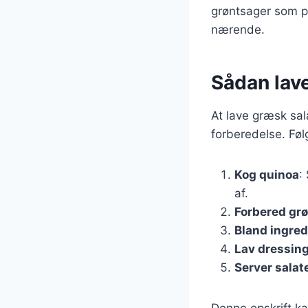
grøntsager som pe
nærende.
Sådan lav
At lave græsk sal
forberedelse. Følg
Kog quinoa
:
af.
Forbered gr
Bland ingre
Lav dressin
Server salat
Denne opskrift k