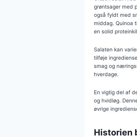
grøntsager med pr
også fyldt med sma
middag. Quinoa t
en solid proteinki
Salaten kan varie
tilføje ingrediens
smag og næringsst
hverdage.
En vigtig del af d
og hvidløg. Denn
øvrige ingrediens
Historien 