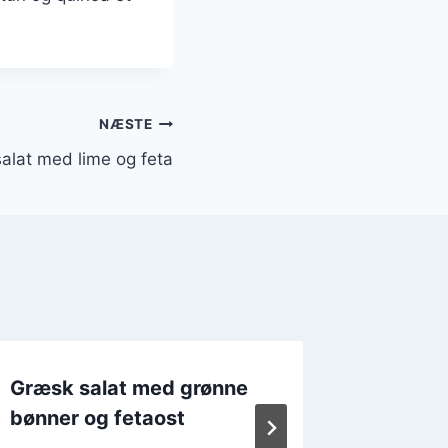
NÆSTE
alat med lime og feta
Græsk salat med grønne
Græsk s
bønner og fetaost
feta