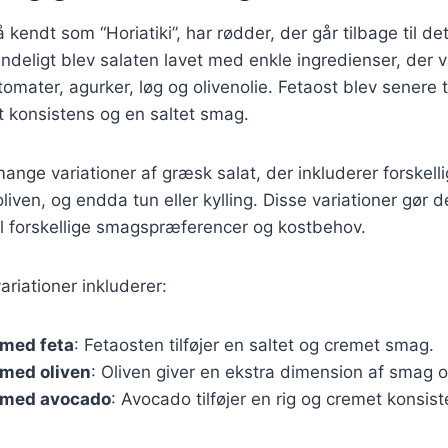
kendt som “Horiatiki”, har rødder, der går tilbage til de
deligt blev salaten lavet med enkle ingredienser, der va
mater, agurker, løg og olivenolie. Fetaost blev senere ti
t konsistens og en saltet smag.
mange variationer af græsk salat, der inkluderer forskell
iven, og endda tun eller kylling. Disse variationer gør d
til forskellige smagspræferencer og kostbehov.
riationer inkluderer:
 med feta
: Fetaosten tilføjer en saltet og cremet smag.
 med oliven
: Oliven giver en ekstra dimension af smag o
 med avocado
: Avocado tilføjer en rig og cremet konsist