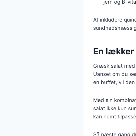
jern og B-vit
At inkludere quin
sundhedsmæssige 
En lækker 
Græsk salat med tu
Uanset om du serv
en buffet, vil de
Med sin kombinati
salat ikke kun su
kan nemt tilpass
Så næste gang du 