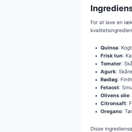
Ingrediens
For at lave en læ
kvalitetsingredie
Quinoa
: Kog
Frisk tun
: Ka
Tomater
: Sk
Agurk
: Skåre
Rødløg
: Fint
Fetaost
: Smu
Olivens olie
:
Citronsaft
: 
Oregano
: Tø
Disse ingrediense