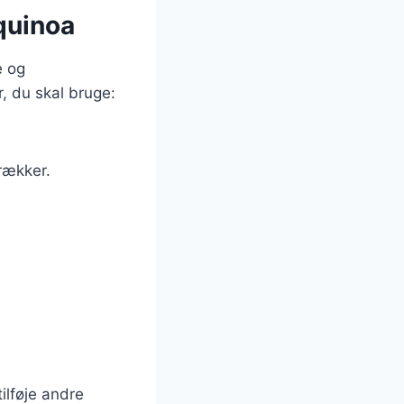
quinoa
e og
, du skal bruge:
rækker.
ilføje andre