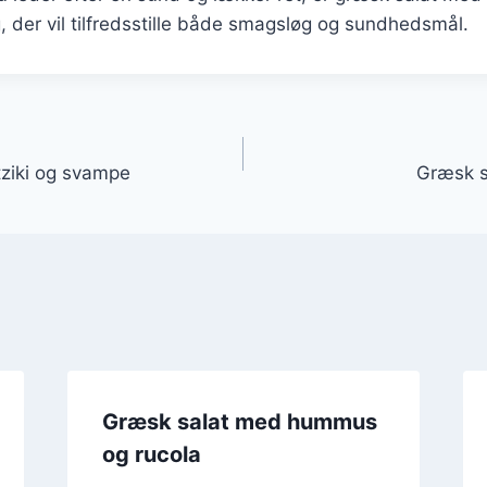
 der vil tilfredsstille både smagsløg og sundhedsmål.
gation
ziki og svampe
Græsk s
Græsk salat med hummus
og rucola