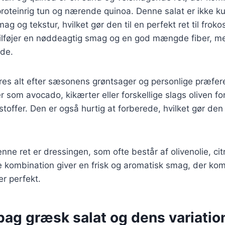
oteinrig tun og nærende quinoa. Denne salat er ikke ku
g og tekstur, hvilket gør den til en perfekt ret til frokos
ilføjer en nøddeagtig smag og en god mængde fiber, me
lde.
res alt efter sæsonens grøntsager og personlige præfer
er som avocado, kikærter eller forskellige slags oliven fo
offer. Den er også hurtig at forberede, hvilket gør den id
enne ret er dressingen, som ofte består af olivenolie, ci
e kombination giver en frisk og aromatisk smag, der ko
er perfekt.
bag græsk salat og dens variatio