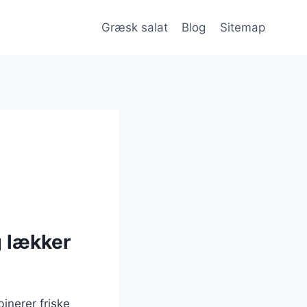
Græsk salat
Blog
Sitemap
g lækker
inerer friske