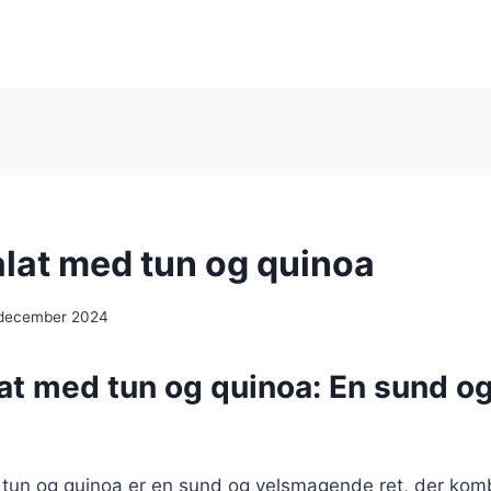
lat med tun og quinoa
 december 2024
at med tun og quinoa: En sund o
tun og quinoa er en sund og velsmagende ret, der komb