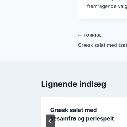
fremragende valg,
Indlægsnavi
FORRIGE
Græsk salat med tzat
Lignende indlæg
tron og
Græsk salat med
sesamfrø og perlespelt