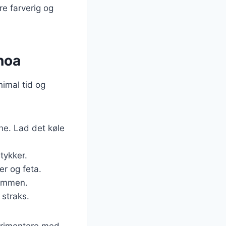
e farverig og
noa
nimal tid og
ne. Lad det køle
tykker.
er og feta.
sammen.
 straks.
perimentere med