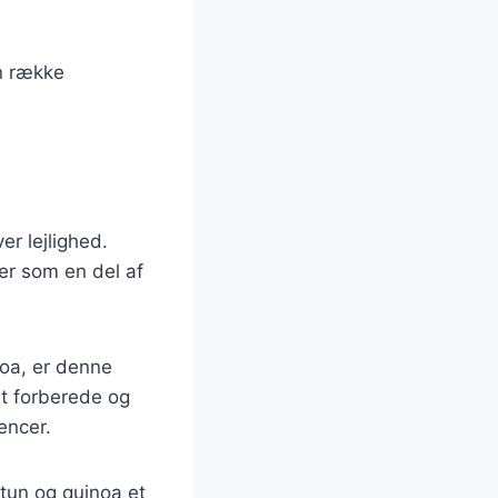
en række
er lejlighed.
er som en del af
noa, er denne
at forberede og
encer.
tun og quinoa et