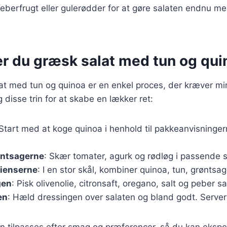
berfrugt eller gulerødder for at gøre salaten endnu mer
er du græsk salat med tun og qui
at med tun og quinoa er en enkel proces, der kræver mi
 disse trin for at skabe en lækker ret:
 Start med at koge quinoa i henhold til pakkeanvisninger
øntsagerne
: Skær tomater, agurk og rødløg i passende s
dienserne
: I en stor skål, kombiner quinoa, tun, grøntsag
gen
: Pisk olivenolie, citronsaft, oregano, salt og peber 
en
: Hæld dressingen over salaten og bland godt. Server
an tilpasses efter smag og præferencer, så du kan eks