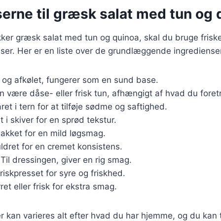
erne til græsk salat med tun og 
kker græsk salat med tun og quinoa, skal du bruge frisk
nser. Her er en liste over de grundlæggende ingredienser
t og afkølet, fungerer som en sund base.
n være dåse- eller frisk tun, afhængigt af hvad du foret
året i tern for at tilføje sødme og saftighed.
t i skiver for en sprød tekstur.
hakket for en mild løgsmag.
ldret for en cremet konsistens.
 Til dressingen, giver en rig smag.
Friskpresset for syre og friskhed.
rret eller frisk for ekstra smag.
r kan varieres alt efter hvad du har hjemme, og du kan t