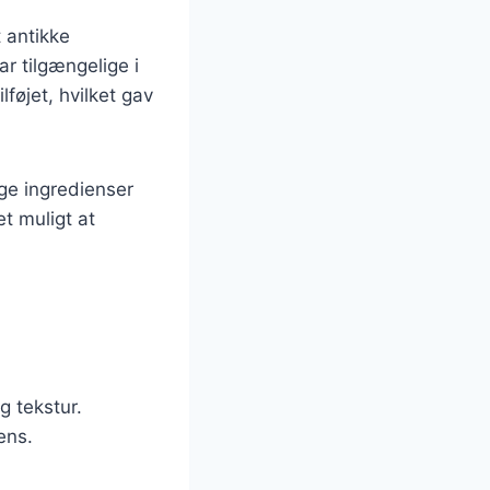
t antikke
r tilgængelige i
lføjet, hvilket gav
ige ingredienser
et muligt at
g tekstur.
ens.