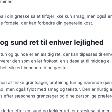
aminer.
oa i din græske salat tilføjer ikke kun smag, men også 
fordele, der kan forbedre din generelle kost.
og sund ret til enhver lejlighed
n og quinoa er en alsidig ret, der kan tilpasses til enhv
erer den som en let frokost, en sidesalat til middag ell
n helt sikkert imponere dine gæster.
on af friske grøntsager, proteinrig tun og nærende qui
nd, men også fyldt med smag og tekstur. Den er hurtig 
es efter sæsonens grøntsager og dine personlige præfer
leder efter en sund og lækker ret, er græsk salat med 