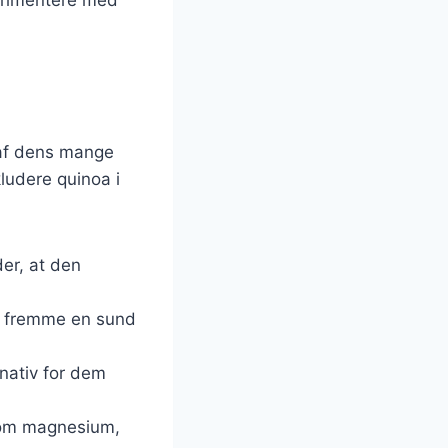
 af dens mange
ludere quinoa i
der, at den
at fremme en sund
ernativ for dem
 som magnesium,