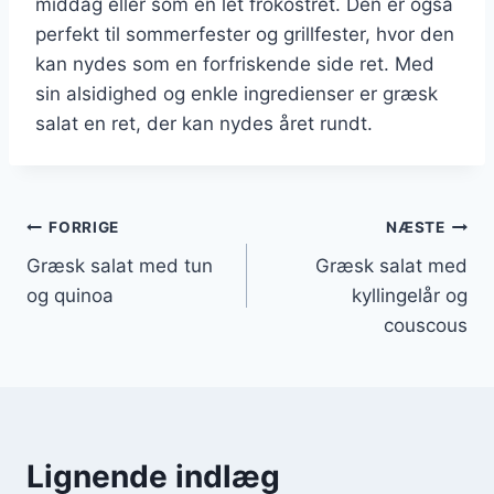
middag eller som en let frokostret. Den er også
perfekt til sommerfester og grillfester, hvor den
kan nydes som en forfriskende side ret. Med
sin alsidighed og enkle ingredienser er græsk
salat en ret, der kan nydes året rundt.
Indlægsnavigation
FORRIGE
NÆSTE
Græsk salat med tun
Græsk salat med
og quinoa
kyllingelår og
couscous
Lignende indlæg