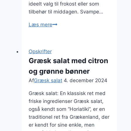
ideelt valg til frokost eller som
tilbehør til middagen. Svampe…
Græsk
Læs mere
salat
med
svampe
Opskrifter
og
Græsk salat med citron
majroer
og grønne bønner
Af
Græsk salat
4. december 2024
Græsk salat: En klassisk ret med
friske ingredienser Græsk salat,
også kendt som “Horiatiki”, er en
traditionel ret fra Grækenland, der
er kendt for sine enkle, men