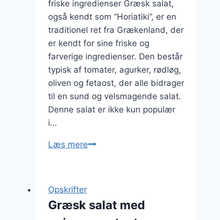
friske ingredienser Græsk salat,
også kendt som “Horiatiki”, er en
traditionel ret fra Grækenland, der
er kendt for sine friske og
farverige ingredienser. Den består
typisk af tomater, agurker, rødløg,
oliven og fetaost, der alle bidrager
til en sund og velsmagende salat.
Denne salat er ikke kun populær
i…
Græsk
Læs mere
salat
med
marinerede
Opskrifter
oliven
Græsk salat med
som