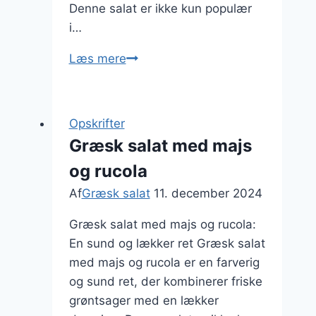
Denne salat er ikke kun populær
i…
Græsk
Læs mere
salat
med
marinerede
Opskrifter
oliven
Græsk salat med majs
og
og rucola
krydderurter
Af
Græsk salat
11. december 2024
Græsk salat med majs og rucola:
En sund og lækker ret Græsk salat
med majs og rucola er en farverig
og sund ret, der kombinerer friske
grøntsager med en lækker