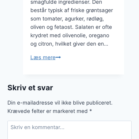
smagfulde ingredienser. Den
består typisk af friske grøntsager
som tomater, agurker, rødløg,
oliven og fetaost. Salaten er ofte
krydret med olivenolie, oregano
og citron, hvilket giver den en…
Græsk
Læs mere
salat
med
citron
Skriv et svar
og
grønne
Din e-mailadresse vil ikke blive publiceret.
bønner
Krævede felter er markeret med
*