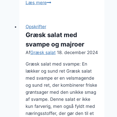
Græsk
Læs mere
salat
med
quinoa
Opskrifter
og
Græsk salat med
stegte
svampe og majroer
kartofler
Af
Græsk salat
18. december 2024
Græsk salat med svampe: En
lækker og sund ret Græsk salat
med svampe er en velsmagende
og sund ret, der kombinerer friske
grøntsager med den unikke smag
af svampe. Denne salat er ikke
kun farverig, men også fyldt med
næringsstoffer, der gør den til et