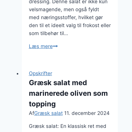
dressing. Denne salat er ikke kun
velsmagende, men også fyldt
med næringsstoffer, hvilket gør
den til et ideelt valg til frokost eller
som tilbehør til…
Græsk
Læs mere
salat
med
majs
Opskrifter
og
Græsk salat med
rucola
marinerede oliven som
topping
Af
Græsk salat
11. december 2024
Græsk salat: En klassisk ret med