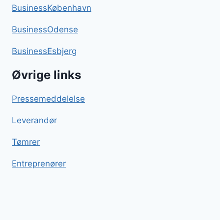
BusinessKøbenhavn
BusinessOdense
BusinessEsbjerg
Øvrige links
Pressemeddelelse
Leverandør
Tømrer
Entreprenører
Græsk salat
Blog