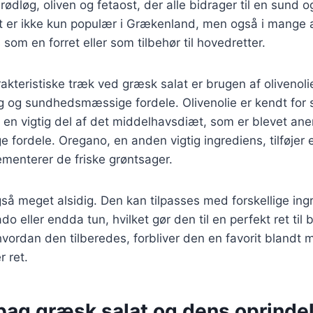
 rødløg, oliven og fetaost, der alle bidrager til en sund
at er ikke kun populær i Grækenland, men også i mange 
som en forret eller som tilbehør til hovedretter.
akteristiske træk ved græsk salat er brugen af olivenoli
g og sundhedsmæssige fordele. Olivenolie er kendt for 
en vigtig del af det middelhavsdiæt, som er blevet ane
ordele. Oregano, en anden vigtig ingrediens, tilføjer 
menterer de friske grøntsager.
så meget alsidig. Den kan tilpasses med forskellige in
o eller endda tun, hvilket gør den til en perfekt ret til
ordan den tilberedes, forbliver den en favorit blandt 
 ret.
 bag græsk salat og dens oprinde