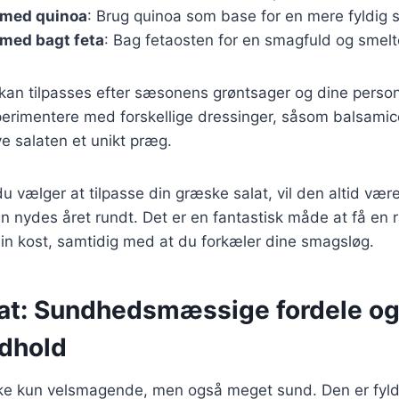
 med quinoa
: Brug quinoa som base for en mere fyldig s
 med bagt feta
: Bag fetaosten for en smagfuld og smelt
 kan tilpasses efter sæsonens grøntsager og dine person
erimentere med forskellige dressinger, såsom balsamic
ve salaten et unikt præg.
 vælger at tilpasse din græske salat, vil den altid vær
an nydes året rundt. Det er en fantastisk måde at få en 
din kost, samtidig med at du forkæler dine smagsløg.
at: Sundhedsmæssige fordele o
dhold
kke kun velsmagende, men også meget sund. Den er fyld