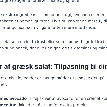
 så grøntsagerne forbliver friske og sprøde.
je ekstra ingredienser som peberfrugt, avocado eller e
e salaten et personligt præg. Hvis du ønsker en mere fyld
r eller quinoa, som vil gøre retten mere mættende.
fekt som en let frokost eller som tilbehør til grillet kød 
n sund snack, der giver en god dosis vitaminer og mine
r af græsk salat: Tilpasning til d
rolig alsidig, og der er mange måder at tilpasse den på.
ner:
 med avocado
: Tilføj skiver af avocado for en cremet ko
 med tun
: Inkluder dåse tun for ekstra protein.