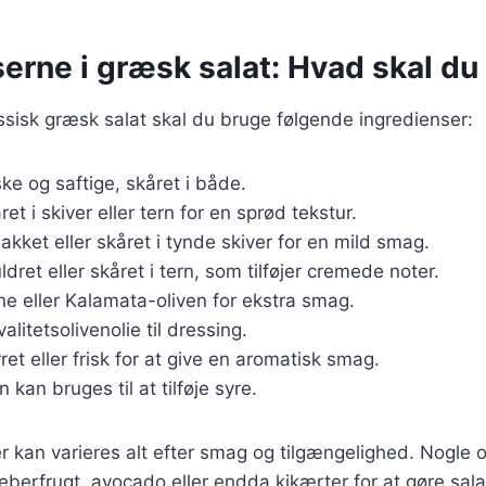
erne i græsk salat: Hvad skal du
assisk græsk salat skal du bruge følgende ingredienser:
iske og saftige, skåret i både.
ret i skiver eller tern for en sprød tekstur.
hakket eller skåret i tynde skiver for en mild smag.
ldret eller skåret i tern, som tilføjer cremede noter.
ne eller Kalamata-oliven for ekstra smag.
valitetsolivenolie til dressing.
rret eller frisk for at give en aromatisk smag.
n kan bruges til at tilføje syre.
r kan varieres alt efter smag og tilgængelighed. Nogle o
eberfrugt, avocado eller endda kikærter for at gøre sala