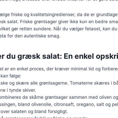
vælge friske og kvalitetsingredienser, da de er grundlage
k salat. Friske grøntsager giver ikke kun en bedre sma
vilket gør retten sundere. Når du vælger fetaost, kan du
eta for den autentiske smag.
r du græsk salat: En enkel opskri
at er en enkel proces, der kræver minimal tid og forbere
 kan følge:
aske og skære alle grøntsagerne. Tomaterne skæres i bå
ne i tynde skiver.
l kombineres de skårne grøntsager sammen med oliven og
ssingen, bland olivenolie, citronsaft, oregano, salt og pebe
ver salaten og bland forsigtigt.