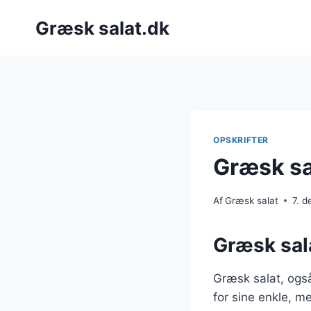
Fortsæt
Græsk salat.dk
til
indhold
OPSKRIFTER
Græsk sa
Af
Græsk salat
7. 
Græsk sala
Græsk salat, også
for sine enkle, m