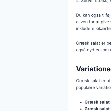
4. Server straks,
Du kan også tilfø
oliven for at giv
inkludere kikærte
Græsk salat er per
også nydes som e
Variatione
Græsk salat er ut
populære variatio
Græsk salat
Græsk salat