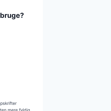
 bruge?
pskrifter
ten mere fyldig.