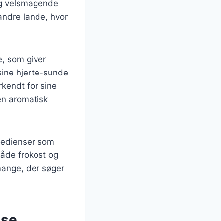
 og velsmagende
andre lande, hvor
e, som giver
sine hjerte-sunde
rkendt for sine
en aromatisk
gredienser som
 både frokost og
mange, der søger
lse