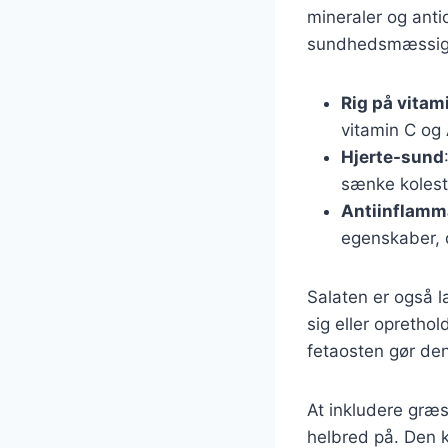
mineraler og anti
sundhedsmæssige 
Rig på vitam
vitamin C og 
Hjerte-sund
sænke kolest
Antiinflamm
egenskaber, d
Salaten er også la
sig eller opretho
fetaosten gør den
At inkludere græs
helbred på. Den 