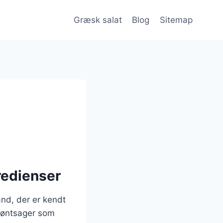
Græsk salat
Blog
Sitemap
redienser
and, der er kendt
grøntsager som