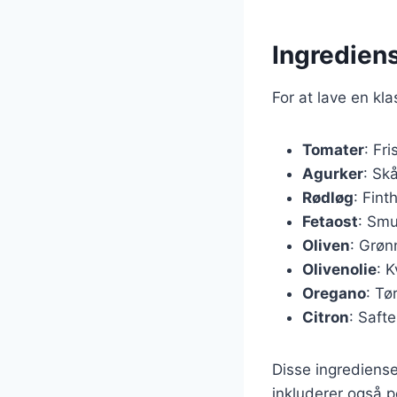
Ingrediens
For at lave en kl
Tomater
: Fr
Agurker
: Skå
Rødløg
: Fint
Fetaost
: Smu
Oliven
: Grøn
Olivenolie
: K
Oregano
: Tø
Citron
: Safte
Disse ingrediense
inkluderer også p