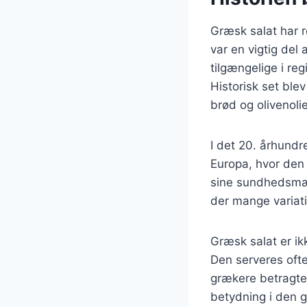
Græsk salat har r
var en vigtig del
tilgængelige i reg
Historisk set ble
brød og olivenolie
I det 20. århund
Europa, hvor den 
sine sundhedsmæss
der mange variati
Græsk salat er ik
Den serveres ofte
grækere betragter
betydning i den 