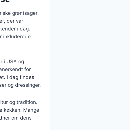
friske grøntsager
er, der var
 kender i dag.
er inkluderede
r i USA og
anerkendt for
t. I dag findes
ser og dressinger.
ur og tradition.
ske køkken. Mange
vidner om dens