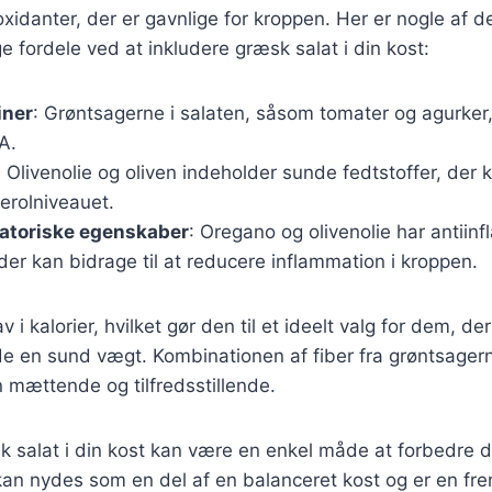
oxidanter, der er gavnlige for kroppen. Her er nogle af d
fordele ved at inkludere græsk salat i din kost:
iner
: Grøntsagerne i salaten, såsom tomater og agurker,
A.
: Olivenolie og oliven indeholder sunde fedtstoffer, der
erolniveauet.
atoriske egenskaber
: Oregano og olivenolie har antiin
er kan bidrage til at reducere inflammation i kroppen.
v i kalorier, hvilket gør den til et ideelt valg for dem, d
lde en sund vægt. Kombinationen af fiber fra grøntsagern
 mættende og tilfredsstillende.
k salat i din kost kan være en enkel måde at forbedre d
kan nydes som en del af en balanceret kost og er en 