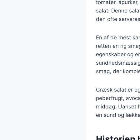
tomater, agurker,
salat. Denne sal
den ofte serveres 
En af de mest kar
retten en rig sma
egenskaber og er 
sundhedsmæssige f
smag, der komple
Græsk salat er og
peberfrugt, avocad
middag. Uanset hv
en sund og lækker
Historien