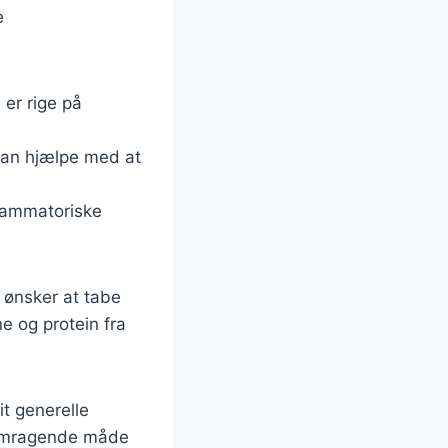
e
 er rige på
 kan hjælpe med at
flammatoriske
er ønsker at tabe
e og protein fra
it generelle
fremragende måde