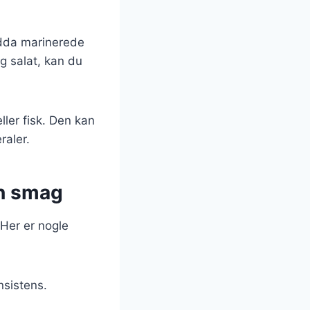
ndda marinerede
ig salat, kan du
eller fisk. Den kan
raler.
in smag
 Her er nogle
nsistens.