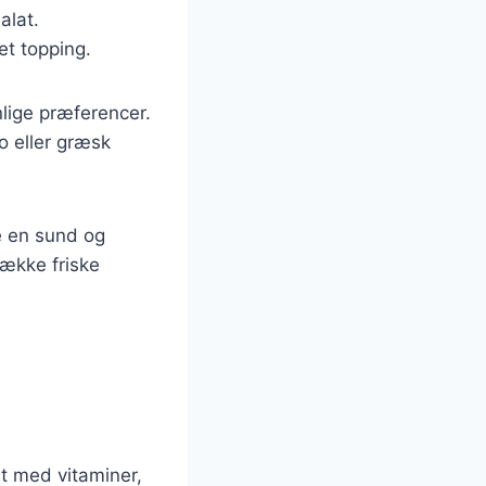
alat.
et topping.
lige præferencer.
o eller græsk
e en sund og
række friske
g
t med vitaminer,