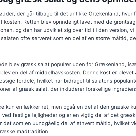
ødder, der går tilbage til det antikke Grækenland, hvor 
 af kosten. Retten blev oprindeligt lavet med de grøntsag
ionen, og den har udviklet sig over tid til den version, vi
v salaten ofte serveret som en del af en større måltid, d
.
rede blev græsk salat populær uden for Grækenland, isæ
blev en del af middelhavskosten. Denne kost er blevet 
ige fordele, hvilket har bidraget til salatens popularite
oner af græsk salat, der inkluderer forskellige ingredien
ke kun en lækker ret, men også en del af den græske kult
 ved festlige lejligheder og er en vigtig del af det græ
 det som en uundgåelig del af ethvert måltid, hvilket 
græske madtradition.