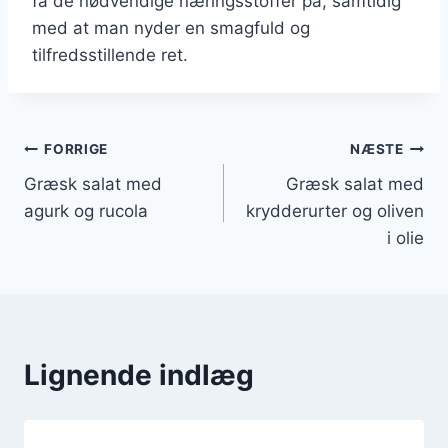
få de nødvendige næringsstoffer på, samtidig
med at man nyder en smagfuld og
tilfredsstillende ret.
Indlægsnavigation
FORRIGE
NÆSTE
Græsk salat med
Græsk salat med
agurk og rucola
krydderurter og oliven
i olie
Lignende indlæg