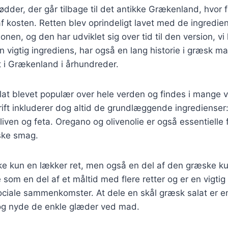
ødder, der går tilbage til det antikke Grækenland, hvor 
 af kosten. Retten blev oprindeligt lavet med de ingredien
ionen, og den har udviklet sig over tid til den version, vi
n vigtig ingrediens, har også en lang historie i græsk m
t i Grækenland i århundreder.
lat blevet populær over hele verden og findes i mange v
krift inkluderer dog altid de grundlæggende ingredienser
liven og feta. Oregano og olivenolie er også essentielle 
iske smag.
ke kun en lækker ret, men også en del af den græske kult
 som en del af et måltid med flere retter og er en vigtig 
sociale sammenkomster. At dele en skål græsk salat er 
og nyde de enkle glæder ved mad.