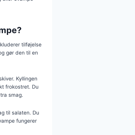
vampe?
luderer tilføjelse
g gør den til en
skiver. Kyllingen
kt frokostret. Du
stra smag.
g til salaten. Du
Svampe fungerer