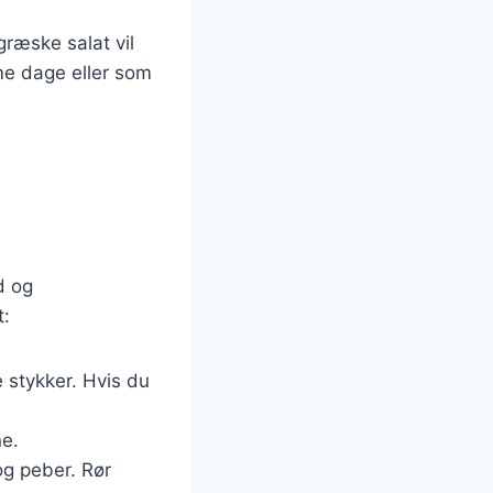
græske salat vil
rme dage eller som
d og
t:
 stykker. Hvis du
ne.
 og peber. Rør