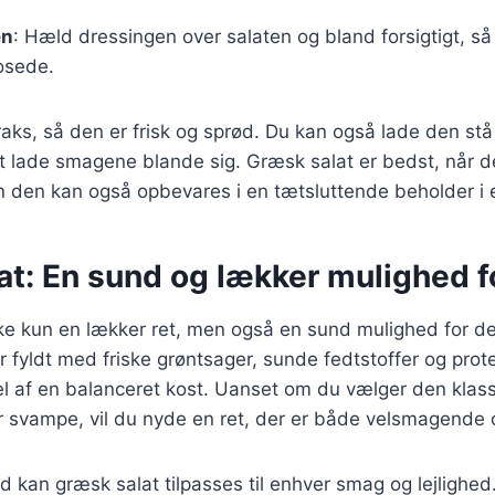
en
: Hæld dressingen over salaten og bland forsigtigt, s
osede.
raks, så den er frisk og sprød. Du kan også lade den stå 
at lade smagene blande sig. Græsk salat er bedst, når de
n den kan også opbevares i en tætsluttende beholder i 
t: En sund og lækker mulighed fo
kke kun en lækker ret, men også en sund mulighed for d
r fyldt med friske grøntsager, sunde fedtstoffer og prote
del af en balanceret kost. Uanset om du vælger den klass
eller svampe, vil du nyde en ret, der er både velsmagend
d kan græsk salat tilpasses til enhver smag og lejlighe