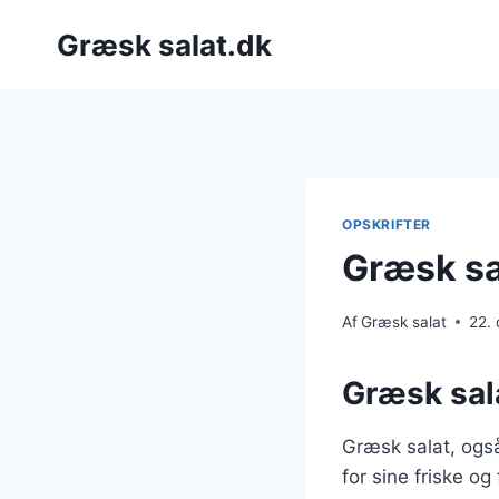
Fortsæt
Græsk salat.dk
til
indhold
OPSKRIFTER
Græsk sa
Af
Græsk salat
22.
Græsk sala
Græsk salat, også
for sine friske og