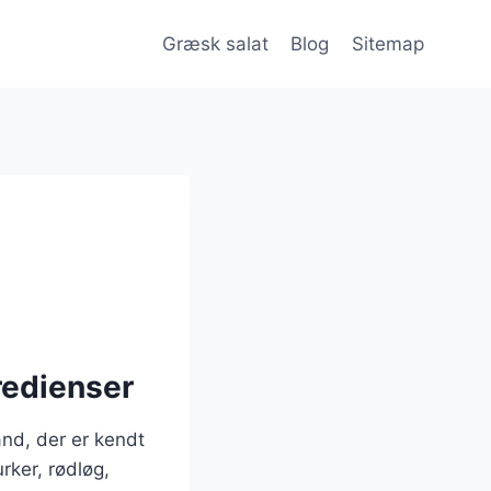
Græsk salat
Blog
Sitemap
redienser
and, der er kendt
rker, rødløg,