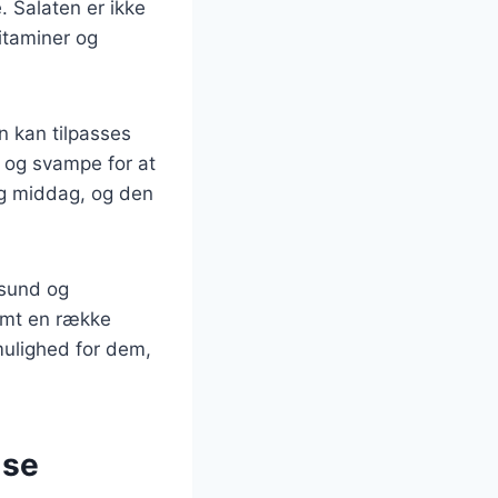
. Salaten er ikke
itaminer og
n kan tilpasses
g og svampe for at
og middag, og den
 sund og
samt en række
mulighed for dem,
lse