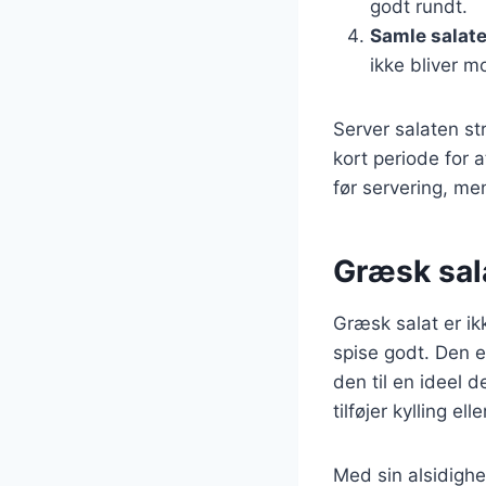
godt rundt.
Samle salat
ikke bliver m
Server salaten st
kort periode for 
før servering, me
Græsk sala
Græsk salat er i
spise godt. Den e
den til en ideel 
tilføjer kylling 
Med sin alsidighe