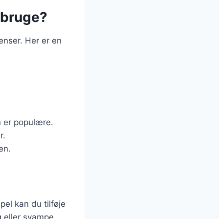
 bruge?
ienser. Her er en
n er populære.
r.
en.
el kan du tilføje
g eller svampe