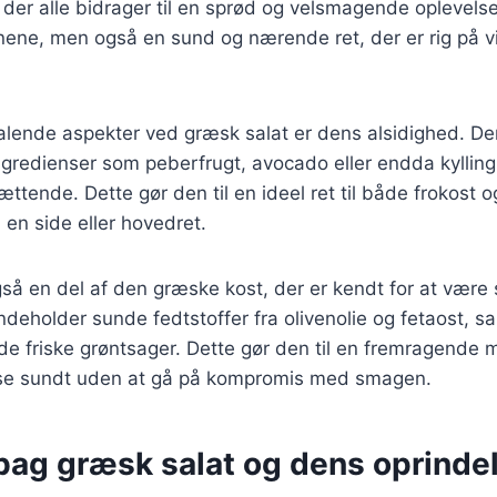
, der alle bidrager til en sprød og velsmagende oplevelse
jnene, men også en sund og nærende ret, der er rig på v
talende aspekter ved græsk salat er dens alsidighed. De
ngredienser som peberfrugt, avocado eller endda kyllin
tende. Dette gør den til en ideel ret til både frokost 
en side eller hovedret.
så en del af den græske kost, der er kendt for at være
ndeholder sunde fedtstoffer fra olivenolie og fetaost, 
 de friske grøntsager. Dette gør den til en fremragende 
ise sundt uden at gå på kompromis med smagen.
 bag græsk salat og dens oprinde