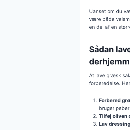
Uanset om du vælg
være både velsmag
en del af en stør
Sådan lav
derhjemm
At lave græsk sal
forberedelse. Her 
Forbered gr
bruger peberf
Tilføj oliven
Lav dressin