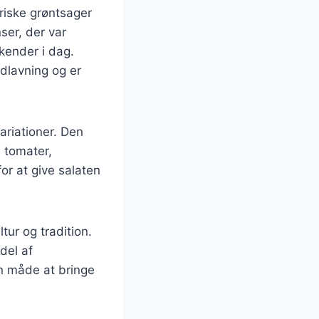
friske grøntsager
ser, der var
 kender i dag.
adlavning og er
ariationer. Den
: tomater,
for at give salaten
ur og tradition.
del af
en måde at bringe