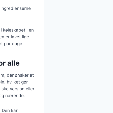
å ingredienserne
i køleskabet i en
n er lavet lige
et par dage.
r alle
em, der ønsker at
in, hvilket gør
iske version eller
e og nærende.
d. Den kan