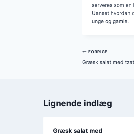
serveres som en le
Uanset hvordan du
unge og gamle.
Indlægsnavi
FORRIGE
Græsk salat med tzat
Lignende indlæg
Græsk salat med