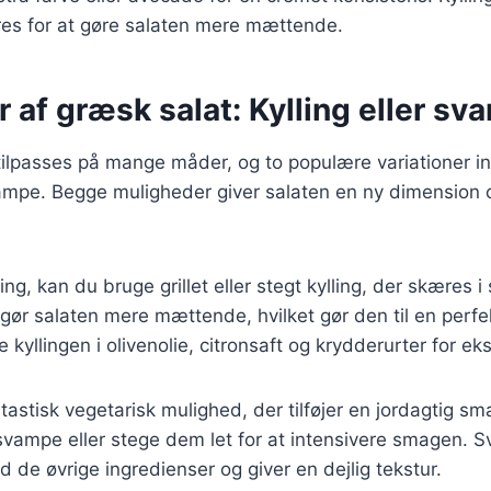
res for at gøre salaten mere mættende.
r af græsk salat: Kylling eller s
ilpasses på mange måder, og to populære variationer ink
svampe. Begge muligheder giver salaten en ny dimension o
ling, kan du bruge grillet eller stegt kylling, der skæres i 
g gør salaten mere mættende, hvilket gør den til en perfe
 kyllingen i olivenolie, citronsaft og krydderurter for ek
astisk vegetarisk mulighed, der tilføjer en jordagtig sma
svampe eller stege dem let for at intensivere smagen. 
e øvrige ingredienser og giver en dejlig tekstur.