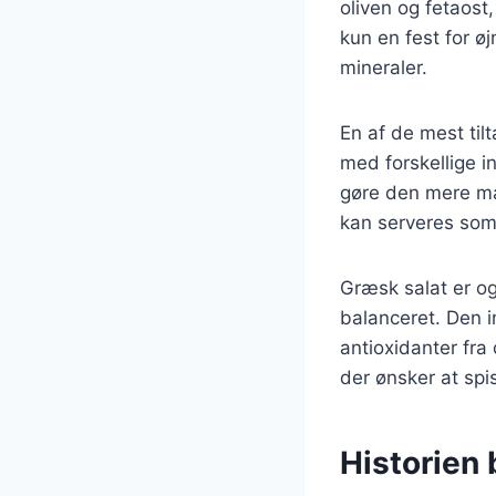
oliven og fetaost
kun en fest for ø
mineraler.
En af de mest til
med forskellige i
gøre den mere mæt
kan serveres som 
Græsk salat er og
balanceret. Den i
antioxidanter fra
der ønsker at sp
Historien