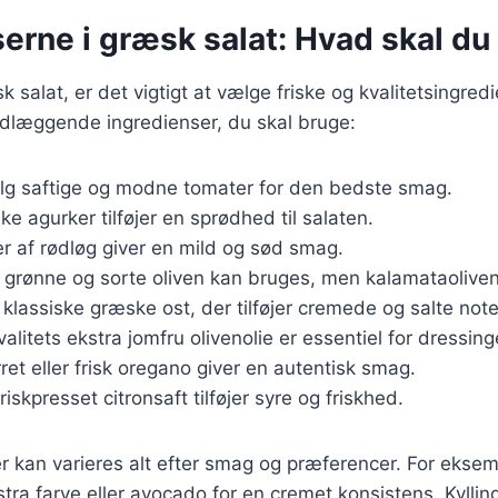
erne i græsk salat: Hvad skal du
 salat, er det vigtigt at vælge friske og kvalitetsingred
ndlæggende ingredienser, du skal bruge:
lg saftige og modne tomater for den bedste smag.
ske agurker tilføjer en sprødhed til salaten.
er af rødløg giver en mild og sød smag.
 grønne og sorte oliven kan bruges, men kalamataolive
 klassiske græske ost, der tilføjer cremede og salte note
valitets ekstra jomfru olivenolie er essentiel for dressing
rret eller frisk oregano giver en autentisk smag.
Friskpresset citronsaft tilføjer syre og friskhed.
r kan varieres alt efter smag og præferencer. For eksemp
stra farve eller avocado for en cremet konsistens. Kyllin