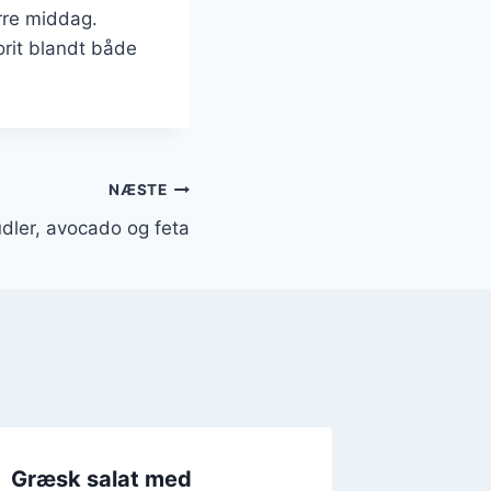
ørre middag.
orit blandt både
NÆSTE
dler, avocado og feta
Græsk salat med
Græsk s