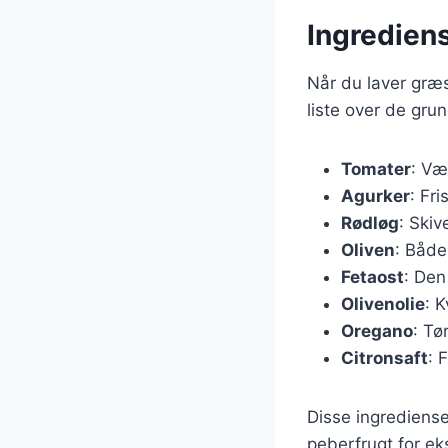
Ingrediens
Når du laver græsk
liste over de gru
Tomater
: Væ
Agurker
: Fri
Rødløg
: Skiv
Oliven
: Både
Fetaost
: Den
Olivenolie
: K
Oregano
: Tø
Citronsaft
: 
Disse ingrediense
peberfrugt for ek