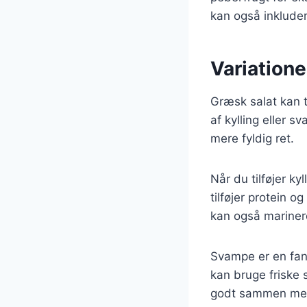
kan også inklude
Variatione
Græsk salat kan t
af kylling eller 
mere fyldig ret.
Når du tilføjer kyl
tilføjer protein o
kan også marinere
Svampe er en fant
kan bruge friske 
godt sammen med d