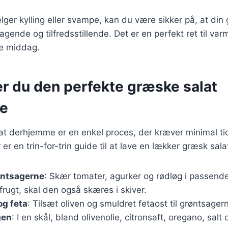
er kylling eller svampe, kan du være sikker på, at din 
ende og tilfredsstillende. Det er en perfekt ret til va
re middag.
er du den perfekte græske salat
e
at derhjemme er en enkel proces, der kræver minimal ti
er en trin-for-trin guide til at lave en lækker græsk sala
øntsagerne
: Skær tomater, agurker og rødløg i passende
rugt, skal den også skæres i skiver.
 og feta
: Tilsæt oliven og smuldret fetaost til grøntsager
gen
: I en skål, bland olivenolie, citronsaft, oregano, salt