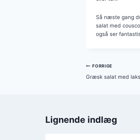
Så næste gang du
salat med cousco
også ser fantasti
Indlægsnavi
FORRIGE
Græsk salat med lak
Lignende indlæg