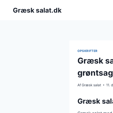
Fortsæt
Græsk salat.dk
til
indhold
OPSKRIFTER
Græsk sa
grøntsag
Af
Græsk salat
11.
Græsk sal