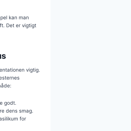
mpel kan man
t. Det er vigtigt
us
ntationen vigtig.
gæsternes
måde:
ne godt.
vare dens smag.
asilikum for