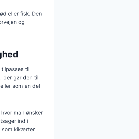
ød eller fisk. Den
forvejen og
ighed
ilpasses til
der gør den til
 eller som en del
e, hvor man ønsker
sager ind i
r som kikærter