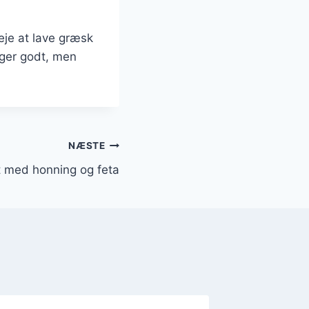
eje at lave græsk
ager godt, men
NÆSTE
 med honning og feta