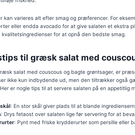
 tilføje friskhed.
r kan varieres alt efter smag og præferencer. For ekse
kærter eller endda avocado for at give salaten et ekstra pif
g kvalitetsingredienser for at opnå den bedste smag.
stips til græsk salat med cousco
græsk salat med couscous og bagte grøntsager, er præse
t ser ikke kun indbydende ud, men den tiltrækker også 
 er nogle tips til at servere salaten på en appetitlig 
 skål
: En stor skål giver plads til at blande ingredienser
a
: Drys fetaost over salaten lige før servering for at be
rurter
: Pynt med friske krydderurter som persille eller b