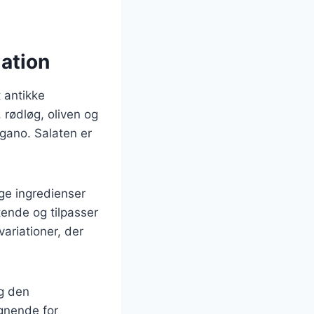
iation
t antikke
 rødløg, oliven og
egano. Salaten er
ige ingredienser
tende og tilpasser
ariationer, der
og den
gnende for