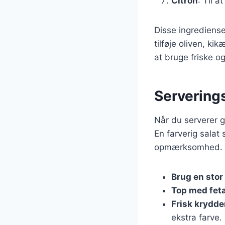
Citron
: Til at
Disse ingrediense
tilføje oliven, ki
at bruge friske o
Servering
Når du serverer 
En farverig sala
opmærksomhed. Her
Brug en stor
Top med fet
Frisk krydde
ekstra farve.