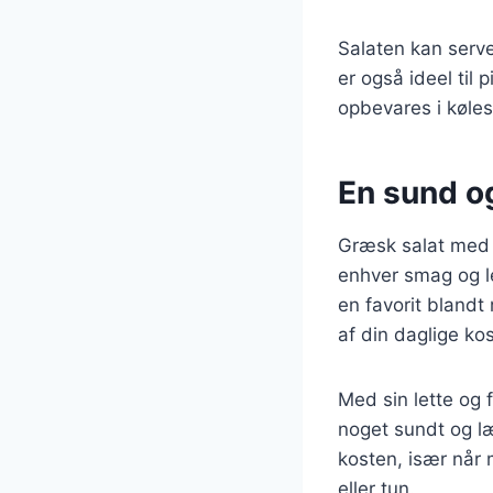
Salaten kan server
er også ideel til 
opbevares i køle
En sund og
Græsk salat med c
enhver smag og l
en favorit blandt
af din daglige kos
Med sin lette og 
noget sundt og læ
kosten, især når 
eller tun.