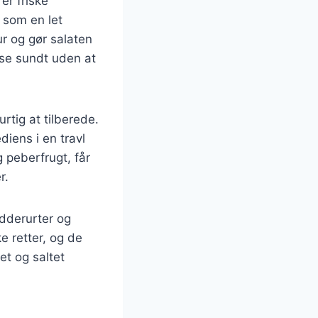
r friske
 som en let
ur og gør salaten
ise sundt uden at
tig at tilberede.
diens i en travl
 peberfrugt, får
r.
ydderurter og
e retter, og de
et og saltet