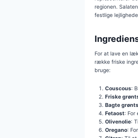
regionen. Salate
festlige lejlighe
Ingrediens
For at lave en l
række friske ingr
bruge:
Couscous
: 
Friske grønt
Bagte grønt
Fetaost
: For
Olivenolie
: 
Oregano
: Fo