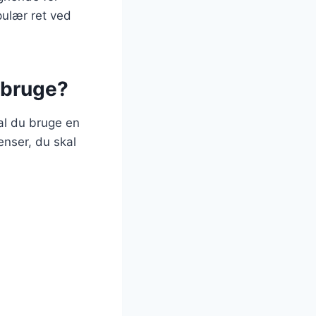
pulær ret ved
 bruge?
al du bruge en
enser, du skal