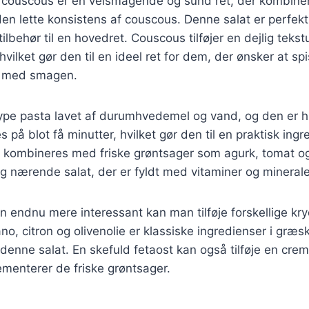
couscous er en velsmagende og sund ret, der kombinere
n lette konsistens af couscous. Denne salat er perfekt
tilbehør til en hovedret. Couscous tilføjer en dejlig tekst
ilket gør den til en ideel ret for dem, der ønsker at sp
 med smagen.
pe pasta lavet af durumhvedemel og vand, og den er hur
 på blot få minutter, hvilket gør den til en praktisk ingre
 kombineres med friske grøntsager som agurk, tomat og
g nærende salat, der er fyldt med vitaminer og minerale
en endnu mere interessant kan man tilføje forskellige kr
o, citron og olivenolie er klassiske ingredienser i græsk
 denne salat. En skefuld fetaost kan også tilføje en crem
menterer de friske grøntsager.