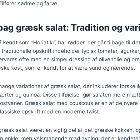
 Tilfører sødme og farve.
bag græsk salat: Tradition og var
kendt som “Horiatiki”, har rødder, der går tilbage til de
raditionelle opskrift indeholder typisk tomater, agurker,
erveres ofte med en simpel dressing af olivenolie og or
æske kost, som er kendt for at være sund og nærende.
mange variationer af græsk salat, der inkluderer forskell
rter og quinoa. Disse tilføjelser gør salaten mere mæt
ostvaner. Græsk salat med couscous er en af de nyere v
lassiske opskrift med en moderne twist.
 græsk salat været en vigtig del af det græske køkken, 
n enkle, men velsmagende madlavning, der er kendete