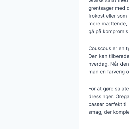
Græsk salat med 
grøntsager med de
frokost eller som 
mere mættende, hv
gå på kompromis
Couscous er en ty
Den kan tilberedes
hverdag. Når den
man en farverig o
For at gøre salat
dressinger. Oregan
passer perfekt til
smag, der komple