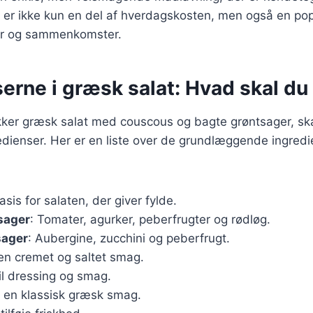
n er ikke kun en del af hverdagskosten, men også en po
der og sammenkomster.
erne i græsk salat: Hvad skal du
ækker græsk salat med couscous og bagte grøntsager, sk
edienser. Her er en liste over de grundlæggende ingredi
Basis for salaten, der giver fylde.
sager
: Tomater, agurker, peberfrugter og rødløg.
sager
: Aubergine, zucchini og peberfrugt.
 en cremet og saltet smag.
Til dressing og smag.
r en klassisk græsk smag.