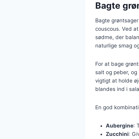
Bagte grøn
Bagte grøntsager 
couscous. Ved at
sødme, der balan
naturlige smag og
For at bage grøn
salt og peber, og
vigtigt at holde 
blandes ind i sal
En god kombinati
Aubergine
: 
Zucchini
: G