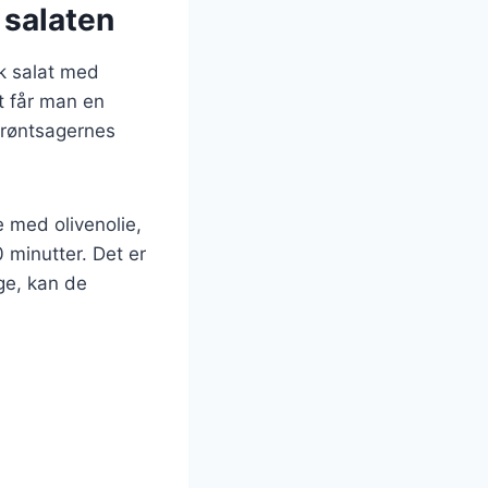
 salaten
sk salat med
t får man en
grøntsagernes
 med olivenolie,
 minutter. Det er
ige, kan de