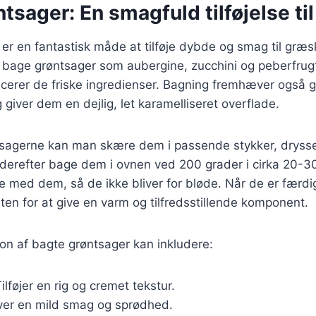
tsager: En smagfuld tilføjelse til
er en fantastisk måde at tilføje dybde og smag til græ
 bage grøntsager som aubergine, zucchini og peberfrug
cerer de friske ingredienser. Bagning fremhæver også 
 giver dem en dejlig, let karamelliseret overflade.
tsagerne kan man skære dem i passende stykker, drysse
 derefter bage dem i ovnen ved 200 grader i cirka 20-30
øje med dem, så de ikke bliver for bløde. Når de er færd
aten for at give en varm og tilfredsstillende komponent.
on af bagte grøntsager kan inkludere:
Tilføjer en rig og cremet tekstur.
iver en mild smag og sprødhed.