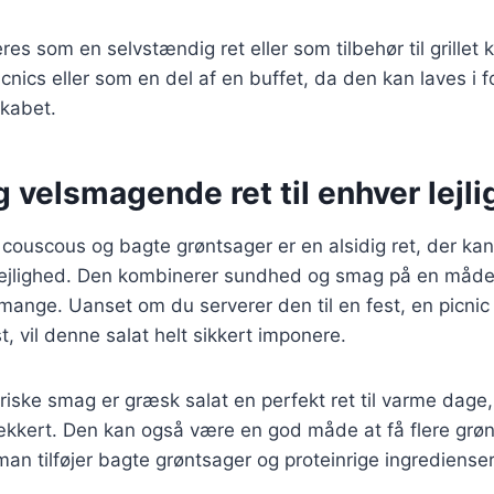
es som en selvstændig ret eller som tilbehør til grillet k
picnics eller som en del af en buffet, da den kan laves i 
skabet.
 velsmagende ret til enhver lejl
ouscous og bagte grøntsager er en alsidig ret, der kan t
ejlighed. Den kombinerer sundhed og smag på en måde, 
 mange. Uanset om du serverer den til en fest, en picnic
t, vil denne salat helt sikkert imponere.
friske smag er græsk salat en perfekt ret til varme dag
kkert. Den kan også være en god måde at få flere grønt
man tilføjer bagte grøntsager og proteinrige ingrediense