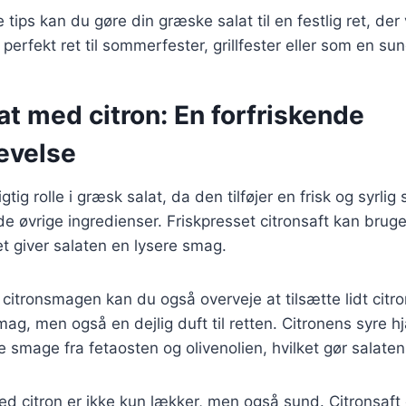
 tips kan du gøre din græske salat til en festlig ret, der
 perfekt ret til sommerfester, grillfester eller som en su
t med citron: En forfriskende
evelse
igtig rolle i græsk salat, da den tilføjer en frisk og syrli
 øvrige ingredienser. Friskpresset citronsaft kan brug
et giver salaten en lysere smag.
citronsmagen kan du også overveje at tilsætte lidt citro
smag, men også en dejlig duft til retten. Citronens syre 
 smage fra fetaosten og olivenolien, hvilket gør salate
d citron er ikke kun lækker, men også sund. Citronsaft 