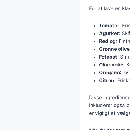
For at lave en kl
Tomater
: Fr
Agurker
: Skå
Rødløg
: Fint
Grønne oliv
Fetaost
: Smu
Olivenolie
: K
Oregano
: Tør
Citron
: Frisk
Disse ingrediense
inkluderer også p
er vigtigt at væl