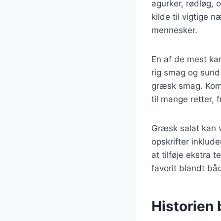
agurker, rødløg, 
kilde til vigtige
mennesker.
En af de mest kar
rig smag og sund 
græsk smag. Kombi
til mange retter, fr
Græsk salat kan v
opskrifter inklud
at tilføje ekstra
favorit blandt båd
Historien