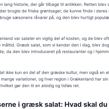
 lang historie, der går tilbage til antikken. Retten blev 
 der brugte de friske grøntsager, de kunne finde i deres 
 bruge sæsonens råvarer på, og den blev hurtigt populæ
nland var salater en vigtig del af kosten, og de blev of
re måltid. Græsk salat, som vi kender den i dag, blev dog
de, da den blev introduceret på restauranter og i hje
lat ikke kun en del af den græske kultur, men også en e
i mange variationer, og hver region i Grækenland har si
hvilket gør den til en alsidig og tidløs ret.
erne i græsk salat: Hvad skal du