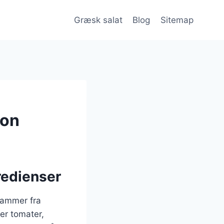
Græsk salat
Blog
Sitemap
ron
redienser
stammer fra
rer tomater,