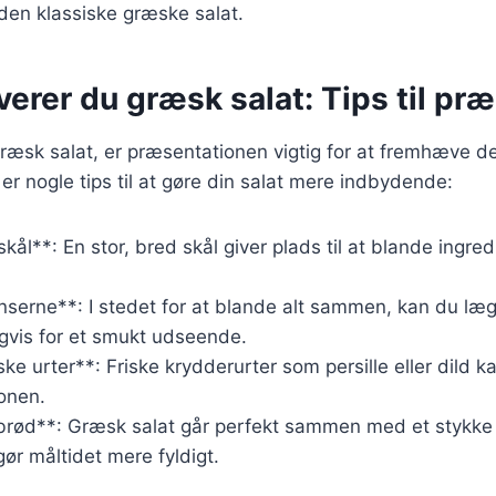
den klassiske græske salat.
erer du græsk salat: Tips til pr
ræsk salat, er præsentationen vigtig for at fremhæve de
 er nogle tips til at gøre din salat mere indbydende:
skål**: En stor, bred skål giver plads til at blande ingre
nserne**: I stedet for at blande alt sammen, kan du læ
gvis for et smukt udseende.
ke urter**: Friske krydderurter som persille eller dild kan
ionen.
brød**: Græsk salat går perfekt sammen med et stykke 
 gør måltidet mere fyldigt.