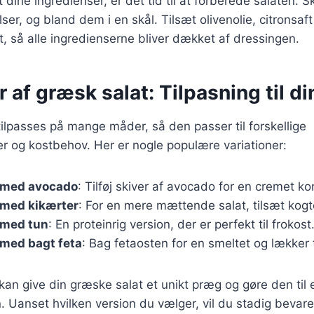
 dine ingredienser, er det tid til at forberede salaten.
lser, og bland dem i en skål. Tilsæt olivenolie, citronsaf
dt, så alle ingredienserne bliver dækket af dressingen.
r af græsk salat: Tilpasning til d
ilpasses på mange måder, så den passer til forskellige
 og kostbehov. Her er nogle populære variationer:
 med avocado
: Tilføj skiver af avocado for en cremet ko
 med kikærter
: For en mere mættende salat, tilsæt kogt
 med tun
: En proteinrig version, der er perfekt til frokost
 med bagt feta
: Bag fetaosten for en smeltet og lækker 
 kan give din græske salat et unikt præg og gøre den til 
. Uanset hvilken version du vælger, vil du stadig bevare