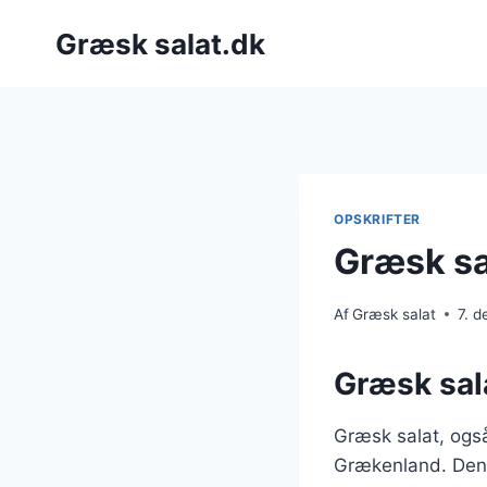
Fortsæt
Græsk salat.dk
til
indhold
OPSKRIFTER
Græsk sa
Af
Græsk salat
7. 
Græsk sala
Græsk salat, også
Grækenland. Den e