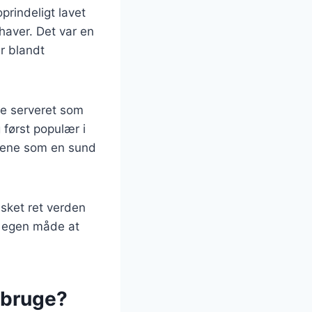
oprindeligt lavet
haver. Det var en
r blandt
te serveret som
 først populær i
mmene som en sund
lsket ret verden
n egen måde at
 bruge?