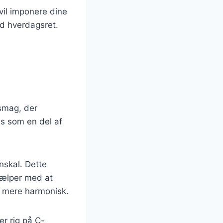
 vil imponere dine
nd hverdagsret.
g smag, der
es som en del af
nskal. Dette
hjælper med at
n mere harmonisk.
er rig på C-