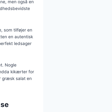
nene, men også en
sundhedsbevidste
, som tilføjer en
tten en autentisk
perfekt ledsager
et. Nogle
ndda kikærter for
r græsk salat en
lse