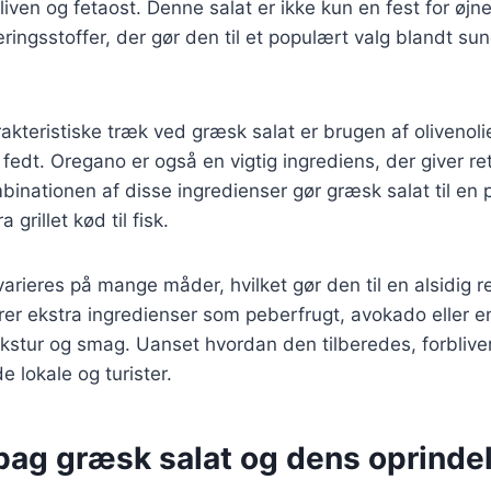
oliven og fetaost. Denne salat er ikke kun en fest for øj
 næringsstoffer, der gør den til et populært valg blandt 
akteristiske træk ved græsk salat er brugen af olivenolie
fedt. Oregano er også en vigtig ingrediens, der giver re
nationen af disse ingredienser gør græsk salat til en 
a grillet kød til fisk.
arieres på mange måder, hvilket gør den til en alsidig r
erer ekstra ingredienser som peberfrugt, avokado eller e
 tekstur og smag. Uanset hvordan den tilberedes, forblive
e lokale og turister.
 bag græsk salat og dens oprinde