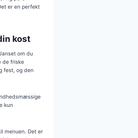
 Det er en perfekt
din kost
. Uanset om du
 de friske
g fest, og den
 sundhedsmæssige
ke kun
til menuen. Det er