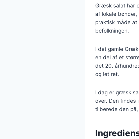
Græsk salat har en
af lokale bønder,
praktisk måde at
befolkningen.
I det gamle Græke
en del af et stør
det 20. århundre
og let ret.
I dag er græsk sa
over. Den findes 
tilberede den på, 
Ingrediens