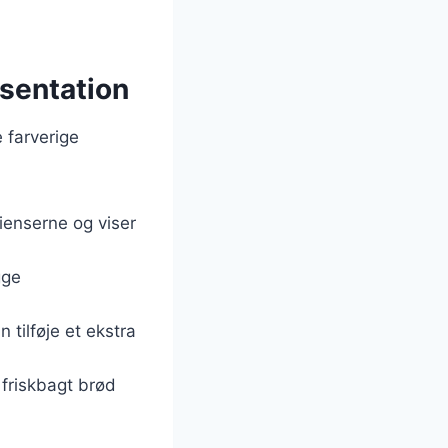
æsentation
 farverige
dienserne og viser
gge
 tilføje et ekstra
friskbagt brød