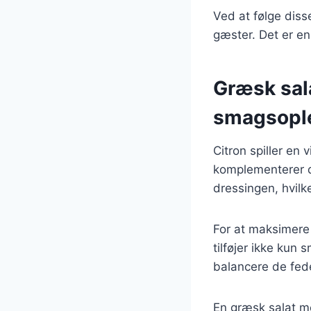
Ved at følge disse
gæster. Det er en
Græsk sala
smagsopl
Citron spiller en v
komplementerer de
dressingen, hvilk
For at maksimere 
tilføjer ikke kun 
balancere de fede
En græsk salat me