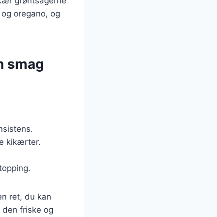
 Skær grøntsagerne
t og oregano, og
in smag
nsistens.
e kikærter.
.
topping.
en ret, du kan
 den friske og