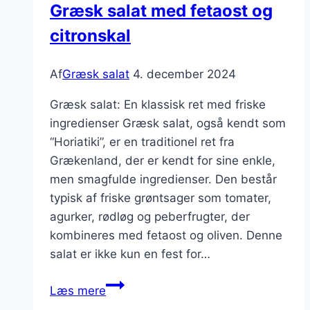
Græsk salat med fetaost og
citronskal
Af
Græsk salat
4. december 2024
Græsk salat: En klassisk ret med friske
ingredienser Græsk salat, også kendt som
“Horiatiki”, er en traditionel ret fra
Grækenland, der er kendt for sine enkle,
men smagfulde ingredienser. Den består
typisk af friske grøntsager som tomater,
agurker, rødløg og peberfrugter, der
kombineres med fetaost og oliven. Denne
salat er ikke kun en fest for…
Græsk
Læs mere
salat