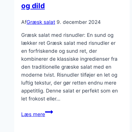
og dild
Af
Græsk salat
9. december 2024
Græsk salat med risnudler: En sund og
lækker ret Græsk salat med risnudler er
en forfriskende og sund ret, der
kombinerer de klassiske ingredienser fra
den traditionelle græske salat med en
moderne tvist. Risnudler tilføjer en let og
luftig tekstur, der gør retten endnu mere
appetitlig. Denne salat er perfekt som en
let frokost eller…
Græsk
Læs mere
salat
med