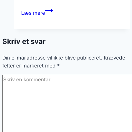
Græsk
Læs mere
salat
med
tomater
Skriv et svar
og
hvidløg
Din e-mailadresse vil ikke blive publiceret.
Krævede
felter er markeret med
*