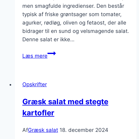
men smagfulde ingredienser. Den består
typisk af friske grøntsager som tomater,
agurker, rødløg, oliven og fetaost, der alle
bidrager til en sund og velsmagende salat.
Denne salat er ikke…
Græsk
Læs mere
salat
med
persille
Opskrifter
og
citron
Græsk salat med stegte
kartofler
Af
Græsk salat
18. december 2024