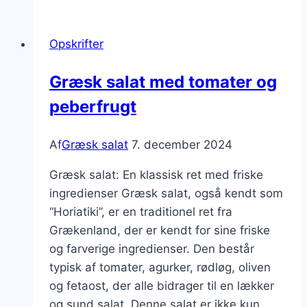
med
fetaost
Opskrifter
og
citronskal
Græsk salat med tomater og
peberfrugt
Af
Græsk salat
7. december 2024
Græsk salat: En klassisk ret med friske
ingredienser Græsk salat, også kendt som
“Horiatiki”, er en traditionel ret fra
Grækenland, der er kendt for sine friske
og farverige ingredienser. Den består
typisk af tomater, agurker, rødløg, oliven
og fetaost, der alle bidrager til en lækker
og sund salat. Denne salat er ikke kun