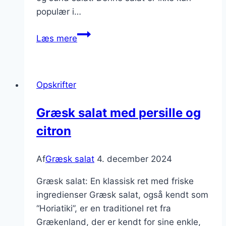
populær i…
Græsk
Læs mere
salat
med
tomater
Opskrifter
og
peberfrugt
Græsk salat med persille og
citron
Af
Græsk salat
4. december 2024
Græsk salat: En klassisk ret med friske
ingredienser Græsk salat, også kendt som
“Horiatiki”, er en traditionel ret fra
Grækenland, der er kendt for sine enkle,