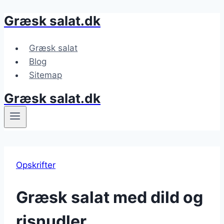
Græsk salat.dk
Fortsæt
til
indhold
Græsk salat
Blog
Sitemap
Græsk salat.dk
Opskrifter
Græsk salat med dild og
risnudler