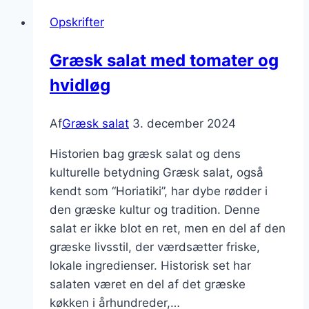
risnudler
Opskrifter
og
dild
Græsk salat med tomater og
hvidløg
Af
Græsk salat
3. december 2024
Historien bag græsk salat og dens
kulturelle betydning Græsk salat, også
kendt som “Horiatiki”, har dybe rødder i
den græske kultur og tradition. Denne
salat er ikke blot en ret, men en del af den
græske livsstil, der værdsætter friske,
lokale ingredienser. Historisk set har
salaten været en del af det græske
køkken i århundreder,…