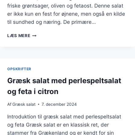
friske grøntsager, oliven og fetaost. Denne salat
er ikke kun en fest for øjnene, men også en kilde
til sundhed og næring. De primære…
GRÆSK
LÆS MERE
SALAT
MED
LIME,
GRÆSK
YOGHURT,
OPSKRIFTER
HUMMUS
Græsk salat med perlespeltsalat
og feta i citron
Af
Græsk salat
7. december 2024
Introduktion til græsk salat med perlespeltsalat
og feta Græsk salat er en klassisk ret, der
stammer fra Grækenland og er kendt for sin