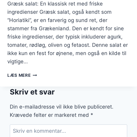
Græsk salat: En klassisk ret med friske
ingredienser Græsk salat, også kendt som
“Horiatiki”, er en farverig og sund ret, der
stammer fra Grækenland. Den er kendt for sine
friske ingredienser, der typisk inkluderer agurk,
tomater, rødløg, oliven og fetaost. Denne salat er
ikke kun en fest for øjnene, men også en kilde til
vigtige…
GRÆSK
LÆS MERE
SALAT
MED
Skriv et svar
AGURK
OG
OLIVEN
Din e-mailadresse vil ikke blive publiceret.
Krævede felter er markeret med
*