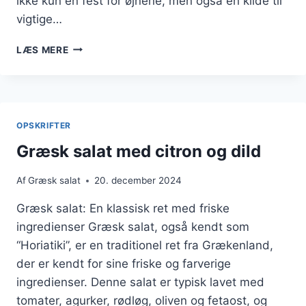
ikke kun en fest for øjnene, men også en kilde til
vigtige…
GRÆSK
LÆS MERE
SALAT
MED
TZATZIKI
OPSKRIFTER
Græsk salat med citron og dild
Af
Græsk salat
20. december 2024
Græsk salat: En klassisk ret med friske
ingredienser Græsk salat, også kendt som
“Horiatiki”, er en traditionel ret fra Grækenland,
der er kendt for sine friske og farverige
ingredienser. Denne salat er typisk lavet med
tomater, agurker, rødløg, oliven og fetaost, og