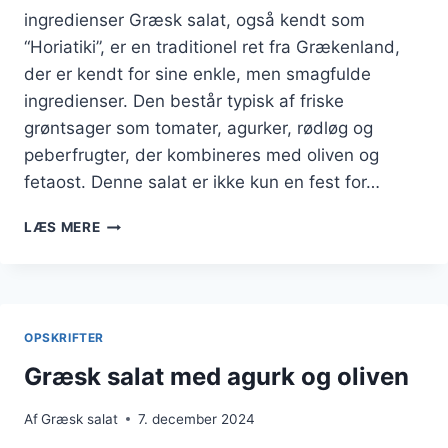
ingredienser Græsk salat, også kendt som
“Horiatiki”, er en traditionel ret fra Grækenland,
der er kendt for sine enkle, men smagfulde
ingredienser. Den består typisk af friske
grøntsager som tomater, agurker, rødløg og
peberfrugter, der kombineres med oliven og
fetaost. Denne salat er ikke kun en fest for…
GRÆSK
LÆS MERE
SALAT
MED
OLIVENOLIE
OG
CITRON
OPSKRIFTER
I
DRESSING
Græsk salat med agurk og oliven
Af
Græsk salat
7. december 2024