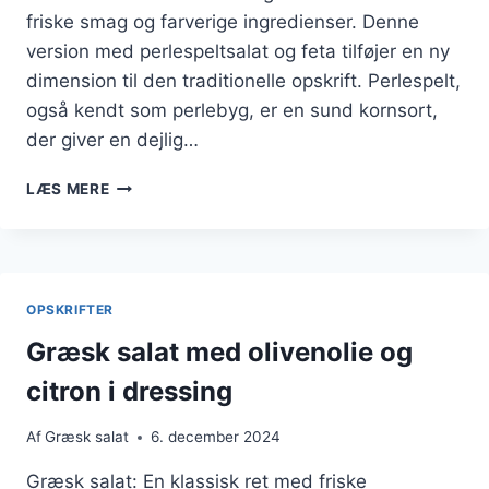
friske smag og farverige ingredienser. Denne
version med perlespeltsalat og feta tilføjer en ny
dimension til den traditionelle opskrift. Perlespelt,
også kendt som perlebyg, er en sund kornsort,
der giver en dejlig…
GRÆSK
LÆS MERE
SALAT
MED
PERLESPELTSALAT
OG
FETA
OPSKRIFTER
I
CITRON
Græsk salat med olivenolie og
citron i dressing
Af
Græsk salat
6. december 2024
Græsk salat: En klassisk ret med friske