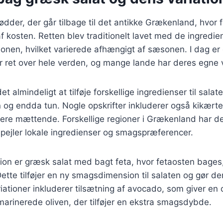
ødder, der går tilbage til det antikke Grækenland, hvor 
af kosten. Retten blev traditionelt lavet med de ingredie
gionen, hvilket varierede afhængigt af sæsonen. I dag er
 ret over hele verden, og mange lande har deres egne v
t almindeligt at tilføje forskellige ingredienser til sala
n og endda tun. Nogle opskrifter inkluderer også kikærter
mere mættende. Forskellige regioner i Grækenland har d
fspejler lokale ingredienser og smagspræferencer.
ion er græsk salat med bagt feta, hvor fetaosten bages, 
ette tilføjer en ny smagsdimension til salaten og gør 
iationer inkluderer tilsætning af avocado, som giver en
 marinerede oliven, der tilføjer en ekstra smagsdybde.