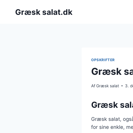
Fortsæt
Græsk salat.dk
til
indhold
OPSKRIFTER
Græsk sa
Af
Græsk salat
3. 
Græsk sala
Græsk salat, også
for sine enkle, m