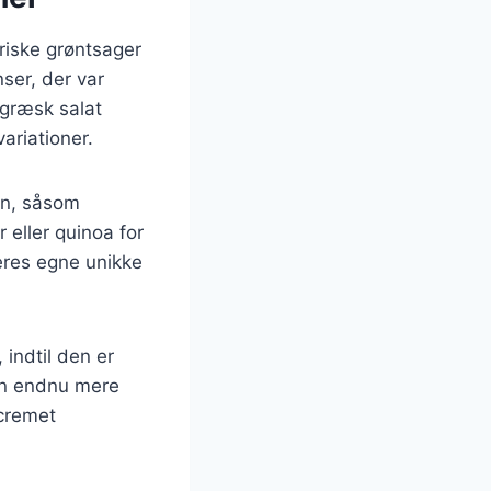
friske grøntsager
nser, der var
 græsk salat
ariationer.
ten, såsom
 eller quinoa for
eres egne unikke
indtil den er
den endnu mere
 cremet