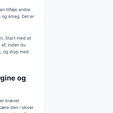
an tilføje andre
e og smag. Det er
n. Start med at
e af, inden du
ål, og dryp med
rgine og
der kræver
kære den i skiver