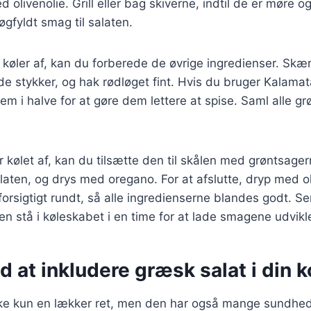
olivenolie. Grill eller bag skiverne, indtil de er møre og
røgfyldt smag til salaten.
køler af, kan du forberede de øvrige ingredienser. Skæ
e stykker, og hak rødløget fint. Hvis du bruger Kalamat
m i halve for at gøre dem lettere at spise. Saml alle gr
 kølet af, kan du tilsætte den til skålen med grøntsage
laten, og drys med oregano. For at afslutte, dryp med ol
 forsigtigt rundt, så alle ingredienserne blandes godt. Se
den stå i køleskabet i en time for at lade smagene udvikle
d at inkludere græsk salat i din k
kke kun en lækker ret, men den har også mange sundh