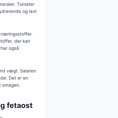
ineraler. Tomater
hydrerende og lavt
l næringsstoffer.
toffer, der kan
 har også
und vægt. Salaten
ende. Det er en
ed smagen.
g fetaost
ge