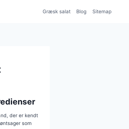
Græsk salat
Blog
Sitemap
t
redienser
and, der er kendt
grøntsager som