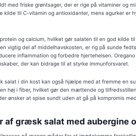
yldt med friske grøntsager, der er rige på vitaminer og m
 kilde til C-vitamin og antioxidanter, mens agurker er 
 protein og calcium, hvilket gør salaten til en god kilde ti
 en vigtig del af middelhavskosten, er rig på sunde fedts
ducere inflammation og forbedre hjertehelsen. Oregano
skaber, der kan bidrage til at styrke immunforsvaret.
sk salat i din kost kan også hjælpe med at fremme en s
 men høj i fiber, hvilket gør den mættende og tilfredsstill
m, der ønsker at spise sundt uden at gå på kompromis m
r af græsk salat med aubergine o
tilpasses på mange måder for at imødekomme forskelli