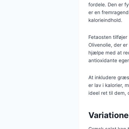
fordele. Den er f
er en fremragende
kalorieindhold.
Fetaosten tilføjer
Olivenolie, der er
hjælpe med at re
antioxidante egen
At inkludere græ
er lav i kalorier,
ideel ret til de
Variatione
Græsk salat kan 