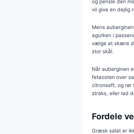
og pensle den med 
vil give en dejlig 
Mens auberginen 
agurken i passend
vælge at skære de
stor skål.
Når auberginen er
fetaosten over sa
citronsaft, og rør
straks, eller lad 
Fordele ve
Græsk salat er i