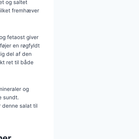
et og saltet
vilket fremhæver
og fetaost giver
føjer en røgfyldt
ig del af den
kt ret til både
mineraler og
e sundt.
 denne salat til
ner