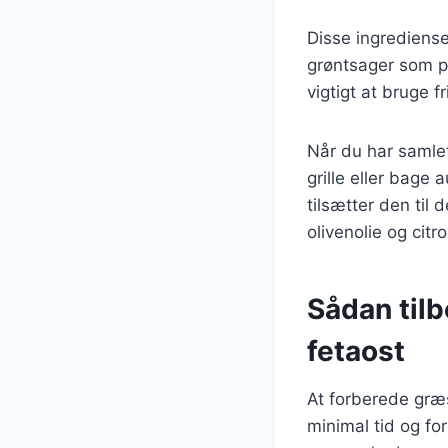
Disse ingredienser
grøntsager som pe
vigtigt at bruge 
Når du har samlet
grille eller bage 
tilsætter den til 
olivenolie og cit
Sådan til
fetaost
At forberede græ
minimal tid og fo