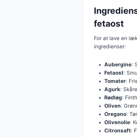
Ingrediens
fetaost
For at lave en læ
ingredienser:
Aubergine
: 
Fetaost
: Smu
Tomater
: Fr
Agurk
: Skåre
Rødløg
: Fint
Oliven
: Grøn
Oregano
: Tør
Olivenolie
: K
Citronsaft
: 