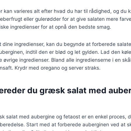
 kan varieres alt efter hvad du har til rådighed, og du k
berfrugt eller gulerødder for at give salaten mere farv
friske ingredienser for at opnå den bedste smag.
 dine ingredienser, kan du begynde at forberede salate
auberginen, indtil den er blød og let gylden. Lad den køl
de øvrige ingredienser. Bland alle ingredienserne i en sk
ronsaft. Krydr med oregano og server straks.
bereder du græsk salat med aube
sk salat med aubergine og fetaost er en enkel proces, 
rberedelse. Start med at forberede auberginen ved at s