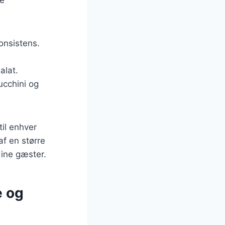
onsistens.
alat.
ucchini og
til enhver
af en større
dine gæster.
e og