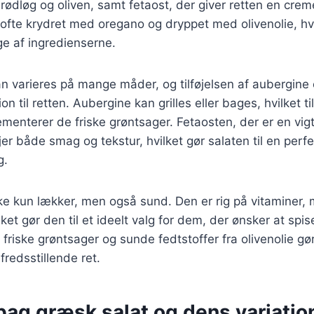
 rødløg og oliven, samt fetaost, der giver retten en crem
 ofte krydret med oregano og dryppet med olivenolie, h
e af ingredienserne.
n varieres på mange måder, og tilføjelsen af aubergine 
n til retten. Aubergine kan grilles eller bages, hvilket til
enterer de friske grøntsager. Fetaosten, der er en vigt
jer både smag og tekstur, hvilket gør salaten til en perfe
g.
ke kun lækker, men også sund. Den er rig på vitaminer, 
lket gør den til et ideelt valg for dem, der ønsker at spis
friske grøntsager og sunde fedtstoffer fra olivenolie gør
fredsstillende ret.
bag græsk salat og dens variatio