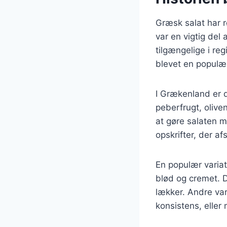
Græsk salat har r
var en vigtig del 
tilgængelige i re
blevet en populær
I Grækenland er de
peberfrugt, olive
at gøre salaten 
opskrifter, der a
En populær variat
blød og cremet. D
lækker. Andre var
konsistens, eller