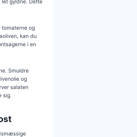
 let gyldne. Dette
r tomaterne og
aoliven, kan du
øntsagerne i en
rne. Smuldre
ivenolie og
rver salaten
 sig.
ost
edsmæssige