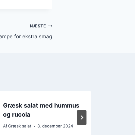
NÆSTE
ampe for ekstra smag
Græsk salat med hummus
Græsk 
og rucola
for en 
Af
Græsk salat
8. december 2024
Af
Græsk s