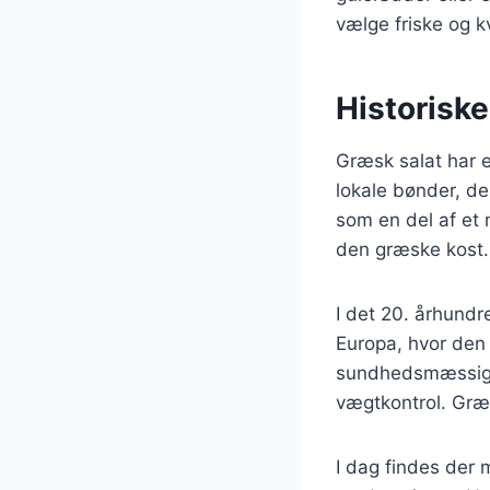
vælge friske og k
Historisk
Græsk salat har en
lokale bønder, de
som en del af et 
den græske kost.
I det 20. århund
Europa, hvor den 
sundhedsmæssige 
vægtkontrol. Græ
I dag findes der 