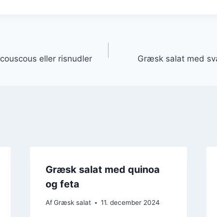
gation
 couscous eller risnudler
Græsk salat med sv
Græsk salat med quinoa
og feta
Af
Græsk salat
11. december 2024