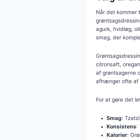
Når det kommer til
grøntsagsdressing
agurk, hvidløg, ol
smag, der komple
Grøntsagsdressing
citronsaft, orega
af grøntsagerne o
afhænger ofte af 
For at gøre det l
Smag
: Tzatz
Konsistens
:
Kalorier
: Grø