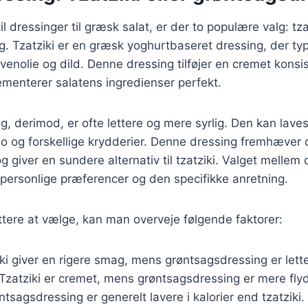
 dressinger til græsk salat, er der to populære valg: tza
. Tzatziki er en græsk yoghurtbaseret dressing, der ty
ivenolie og dild. Denne dressing tilføjer en cremet konsi
menterer salatens ingredienser perfekt.
, derimod, er ofte lettere og mere syrlig. Den kan laves
no og forskellige krydderier. Denne dressing fremhæver
g giver en sundere alternativ til tzatziki. Valget mellem
personlige præferencer og den specifikke anretning.
ettere at vælge, kan man overveje følgende faktorer:
iki giver en rigere smag, mens grøntsagsdressing er lett
 Tzatziki er cremet, mens grøntsagsdressing er mere fly
ntsagsdressing er generelt lavere i kalorier end tzatziki.