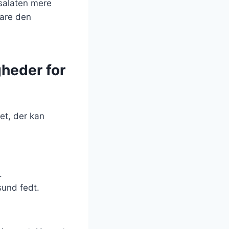
e salaten mere
vare den
gheder for
et, der kan
.
sund fedt.