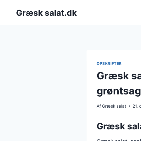
Fortsæt
Græsk salat.dk
til
indhold
OPSKRIFTER
Græsk sal
grøntsag
Af
Græsk salat
21.
Græsk sala