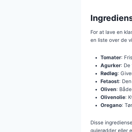
Ingrediens
For at lave en kl
en liste over de 
Tomater
: Fr
Agurker
: De 
Rødløg
: Giv
Fetaost
: Den
Oliven
: Både
Olivenolie
: K
Oregano
: Tø
Disse ingrediense
gulerødder eller 