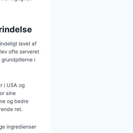
rindelse
indeligt lavet af
lev ofte serveret
grundpillerne i
r i USA og
or sine
mme og bedre
rende ret.
ige ingredienser