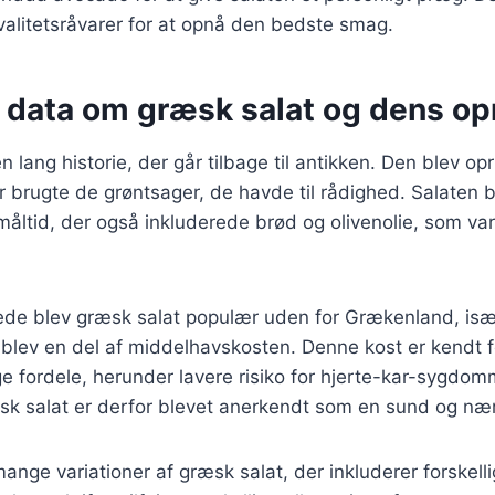
valitetsråvarer for at opnå den bedste smag.
e data om græsk salat og dens op
 lang historie, der går tilbage til antikken. Den blev opr
r brugte de grøntsager, de havde til rådighed. Salaten b
måltid, der også inkluderede brød og olivenolie, som var 
rede blev græsk salat populær uden for Grækenland, isæ
blev en del af middelhavskosten. Denne kost er kendt f
fordele, herunder lavere risiko for hjerte-kar-sygdo
sk salat er derfor blevet anerkendt som en sund og næ
mange variationer af græsk salat, der inkluderer forskell