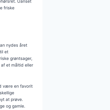
behørsret. Uanset
e friske
kan nydes året
il et
riske grøntsager,
af et måltid eller
d være en favorit
kellige
yt at prøve.
nge og gamle.