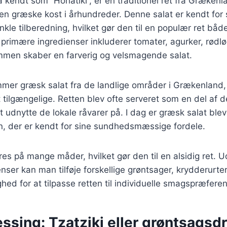
 kendt som “Horiatiki”, er en traditionel ret fra Grækenl
en græske kost i århundreder. Denne salat er kendt for s
nkle tilberedning, hvilket gør den til en populær ret bå
e primære ingredienser inkluderer tomater, agurker, rødlø
ammen skaber en farverig og velsmagende salat.
mmer græsk salat fra de landlige områder i Grækenland, 
t tilgængelige. Retten blev ofte serveret som en del af d
 udnytte de lokale råvarer på. I dag er græsk salat ble
, der er kendt for sine sundhedsmæssige fordele.
res på mange måder, hvilket gør den til en alsidig ret. 
enser kan man tilføje forskellige grøntsager, krydderurte
ghed for at tilpasse retten til individuelle smagspræferen
essing: Tzatziki eller grøntsagsd