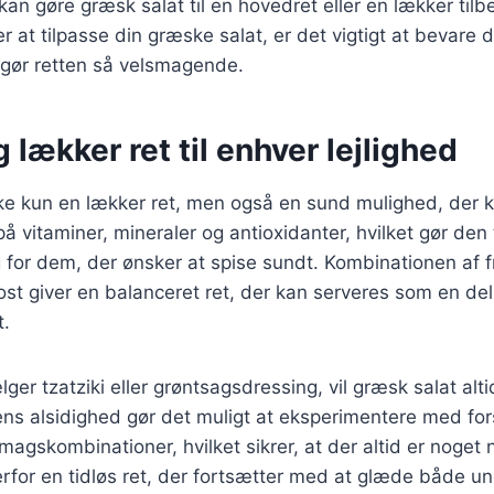
 kan gøre græsk salat til en hovedret eller en lækker til
 at tilpasse din græske salat, er det vigtigt at bevare d
 gør retten så velsmagende.
 lækker ret til enhver lejlighed
kke kun en lækker ret, men også en sund mulighed, der 
på vitaminer, mineraler og antioxidanter, hvilket gør den t
for dem, der ønsker at spise sundt. Kombinationen af f
ost giver en balanceret ret, der kan serveres som en del 
t.
er tzatziki eller grøntsagsdressing, vil græsk salat alti
ns alsidighed gør det muligt at eksperimentere med fors
magskombinationer, hvilket sikrer, at der altid er noget n
rfor en tidløs ret, der fortsætter med at glæde både u