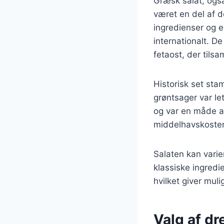
Græsk salat, også
været en del af d
ingredienser og e
internationalt. D
fetaost, der tils
Historisk set sta
grøntsager var le
og var en måde at
middelhavskosten
Salaten kan varie
klassiske ingredi
hvilket giver muli
Valg af dr