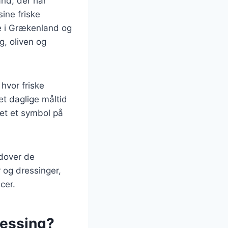
and, der har
ine friske
de i Grækenland og
g, oliven og
hvor friske
et daglige måltid
vet et symbol på
Udover de
r og dressinger,
cer.
ressing?