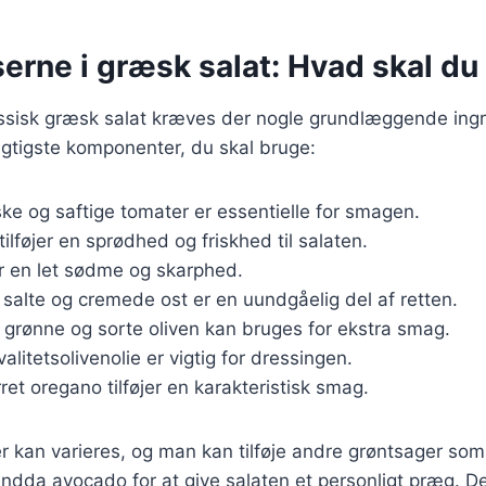
erne i græsk salat: Hvad skal du
assisk græsk salat kræves der nogle grundlæggende ingr
vigtigste komponenter, du skal bruge:
iske og saftige tomater er essentielle for smagen.
tilføjer en sprødhed og friskhed til salaten.
er en let sødme og skarphed.
 salte og cremede ost er en uundgåelig del af retten.
 grønne og sorte oliven kan bruges for ekstra smag.
valitetsolivenolie er vigtig for dressingen.
rret oregano tilføjer en karakteristisk smag.
r kan varieres, og man kan tilføje andre grøntsager som
endda avocado for at give salaten et personligt præg. Det