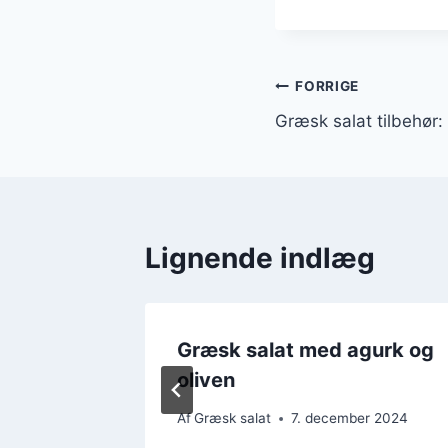
Indlægsnavi
FORRIGE
Græsk salat tilbehør:
Lignende indlæg
Græsk salat med agurk og
oliven
ber 2024
Af
Græsk salat
7. december 2024