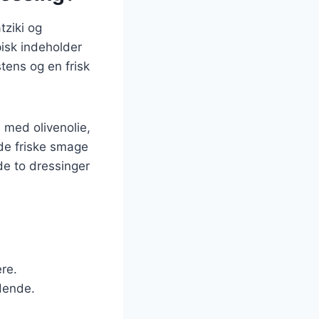
tziki og
pisk indeholder
stens og en frisk
 med olivenolie,
 de friske smage
 de to dressinger
ere.
dende.