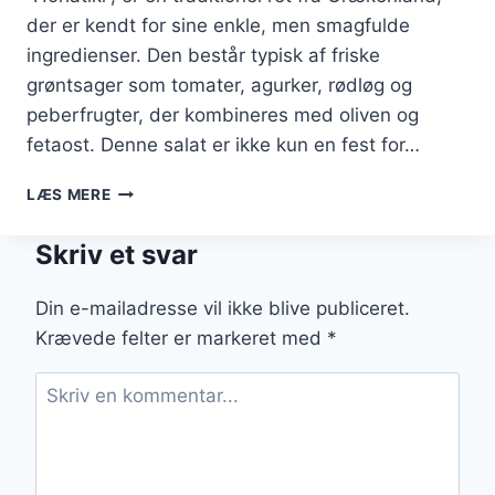
der er kendt for sine enkle, men smagfulde
ingredienser. Den består typisk af friske
grøntsager som tomater, agurker, rødløg og
peberfrugter, der kombineres med oliven og
fetaost. Denne salat er ikke kun en fest for…
GRÆSK
LÆS MERE
SALAT
MED
Skriv et svar
MARINEREDE
OLIVEN
OG
Din e-mailadresse vil ikke blive publiceret.
GRÆSK
Krævede felter er markeret med
*
PØLSE