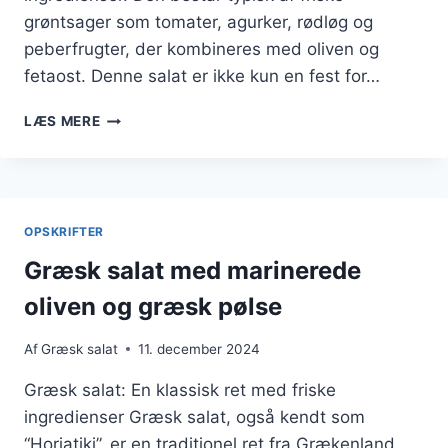
grøntsager som tomater, agurker, rødløg og
peberfrugter, der kombineres med oliven og
fetaost. Denne salat er ikke kun en fest for…
GRÆSK
LÆS MERE
SALAT
MED
AVOKADO
OG
FETA
OPSKRIFTER
Græsk salat med marinerede
oliven og græsk pølse
Af
Græsk salat
11. december 2024
Græsk salat: En klassisk ret med friske
ingredienser Græsk salat, også kendt som
“Horiatiki”, er en traditionel ret fra Grækenland,