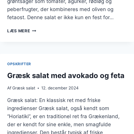
grøntsager som tomater, agurker, rødløg og
peberfrugter, der kombineres med oliven og
fetaost. Denne salat er ikke kun en fest for…
GRÆSK
LÆS MERE
SALAT
MED
PERLESPELTSALAT
OG
GRØNNE
OPSKRIFTER
OLIVEN
Græsk salat med avokado og feta
Af
Græsk salat
12. december 2024
Græsk salat: En klassisk ret med friske
ingredienser Græsk salat, også kendt som
“Horiatiki”, er en traditionel ret fra Grækenland,
der er kendt for sine enkle, men smagfulde
ingredienser. Den består typisk af friske