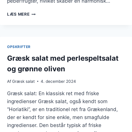
peberfrugter, hvilket skaber en harmonisk…
GRÆSK
LÆS MERE
SALAT
MED
DILD
OG
PEBERFRUGT
OPSKRIFTER
Græsk salat med perlespeltsalat
og grønne oliven
Af
Græsk salat
4. december 2024
Græsk salat: En klassisk ret med friske
ingredienser Græsk salat, også kendt som
“Horiatiki”, er en traditionel ret fra Grækenland,
der er kendt for sine enkle, men smagfulde
ingredienser. Den består typisk af friske