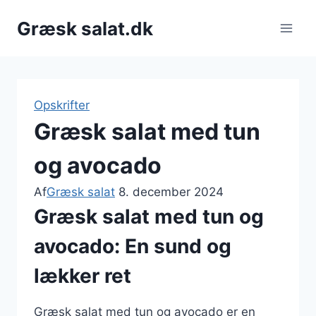
Fortsæt
Græsk salat.dk
til
indhold
Opskrifter
Græsk salat med tun
og avocado
Af
Græsk salat
8. december 2024
Græsk salat med tun og
avocado: En sund og
lækker ret
Græsk salat med tun og avocado er en