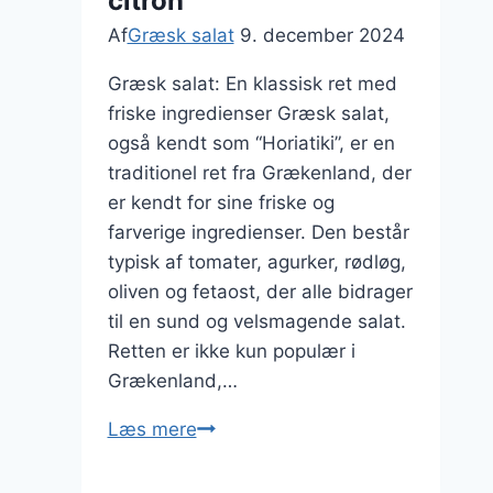
citron
Af
Græsk salat
9. december 2024
Græsk salat: En klassisk ret med
friske ingredienser Græsk salat,
også kendt som “Horiatiki”, er en
traditionel ret fra Grækenland, der
er kendt for sine friske og
farverige ingredienser. Den består
typisk af tomater, agurker, rødløg,
oliven og fetaost, der alle bidrager
til en sund og velsmagende salat.
Retten er ikke kun populær i
Grækenland,…
Græsk
Læs mere
salat
med