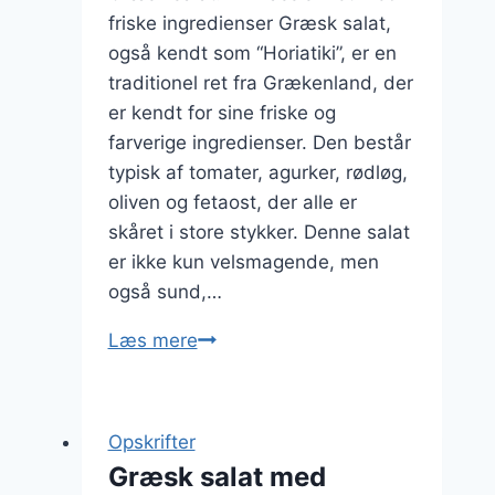
friske ingredienser Græsk salat,
også kendt som “Horiatiki”, er en
traditionel ret fra Grækenland, der
er kendt for sine friske og
farverige ingredienser. Den består
typisk af tomater, agurker, rødløg,
oliven og fetaost, der alle er
skåret i store stykker. Denne salat
er ikke kun velsmagende, men
også sund,…
Græsk
Læs mere
salat
med
citron
Opskrifter
og
Græsk salat med
oregano