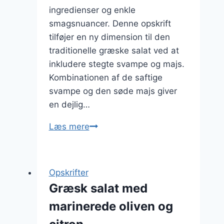
ingredienser og enkle
smagsnuancer. Denne opskrift
tilføjer en ny dimension til den
traditionelle græske salat ved at
inkludere stegte svampe og majs.
Kombinationen af de saftige
svampe og den søde majs giver
en dejlig…
Græsk
Læs mere
salat
med
stegte
Opskrifter
svampe
Græsk salat med
og
marinerede oliven og
majs