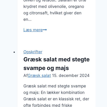
oliven og fetaost. Salaten er ofte
krydret med olivenolie, oregano
og citronsaft, hvilket giver den
en…
Græsk
Læs mere
salat
med
agurk
Opskrifter
og
Græsk salat med stegte
citron
svampe og majs
Af
Græsk salat
15. december 2024
Græsk salat med stegte svampe
og majs: En lækker kombination
Græsk salat er en klassisk ret, der
ofte forbindes med friske