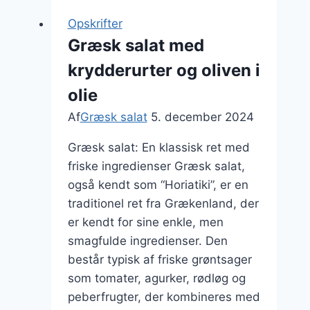
marinerede
Opskrifter
oliven
Græsk salat med
og
krydderurter og oliven i
citron
olie
Af
Græsk salat
5. december 2024
Græsk salat: En klassisk ret med
friske ingredienser Græsk salat,
også kendt som “Horiatiki”, er en
traditionel ret fra Grækenland, der
er kendt for sine enkle, men
smagfulde ingredienser. Den
består typisk af friske grøntsager
som tomater, agurker, rødløg og
peberfrugter, der kombineres med