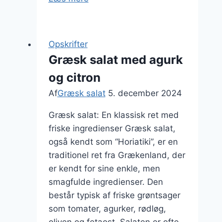
salat
med
kalamataoliven
Opskrifter
og
Græsk salat med agurk
couscous
og citron
Af
Græsk salat
5. december 2024
Græsk salat: En klassisk ret med
friske ingredienser Græsk salat,
også kendt som “Horiatiki”, er en
traditionel ret fra Grækenland, der
er kendt for sine enkle, men
smagfulde ingredienser. Den
består typisk af friske grøntsager
som tomater, agurker, rødløg,