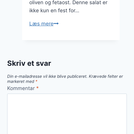
oliven og fetaost. Denne salat er
ikke kun en fest for…
Græsk
Læs mere
salat
med
krydderurter
og
Skriv et svar
oliven
i
Din e-mailadresse vil ikke blive publiceret.
Krævede felter er
olie
markeret med
*
Kommentar
*