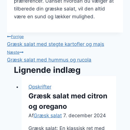
præferencer. Uanset hvordan du vælger at
tilberede din græske salat, vil den altid
være en sund og lækker mulighed.
Indlægsnavigation
Forrige
Græsk salat med stegte kartofler og majs
Næste
Græsk salat med hummus og rucola
Lignende indlæg
Opskrifter
Græsk salat med citron
og oregano
Af
Græsk salat
7. december 2024
Græsk salat: En klassisk ret med