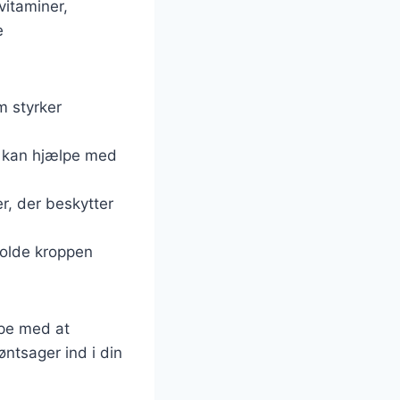
vitaminer,
e
m styrker
er kan hjælpe med
er, der beskytter
holde kroppen
lpe med at
ntsager ind i din