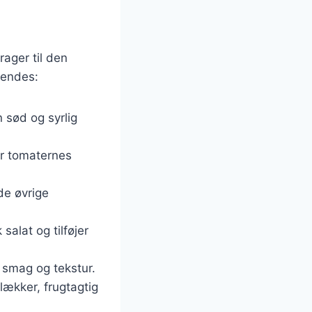
rager til den
vendes:
n sød og syrlig
er tomaternes
de øvrige
salat og tilføjer
g smag og tekstur.
 lækker, frugtagtig