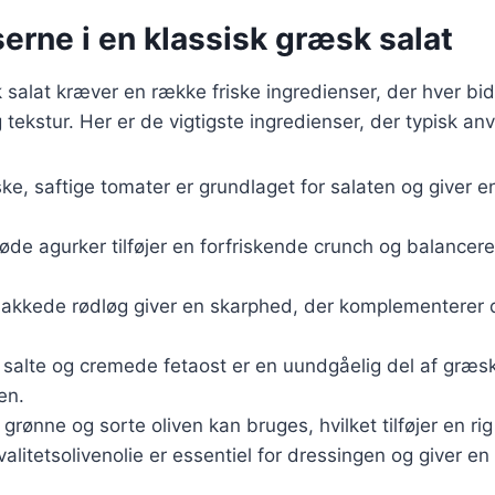
erne i en klassisk græsk salat
 salat kræver en række friske ingredienser, der hver bid
ekstur. Her er de vigtigste ingredienser, der typisk an
iske, saftige tomater er grundlaget for salaten og giver e
røde agurker tilføjer en forfriskende crunch og balancer
thakkede rødløg giver en skarphed, der komplementerer 
 salte og cremede fetaost er en uundgåelig del af græsk 
en.
 grønne og sorte oliven kan bruges, hvilket tilføjer en ri
valitetsolivenolie er essentiel for dressingen og giver en