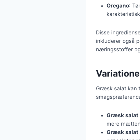
Oregano
: Tø
karakteristis
Disse ingrediense
inkluderer også p
næringsstoffer o
Variatione
Græsk salat kan 
smagspræferencer
Græsk salat
mere mætten
Græsk salat