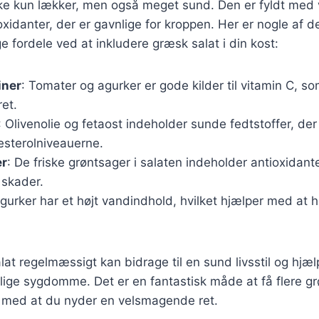
kke kun lækker, men også meget sund. Den er fyldt med 
oxidanter, der er gavnlige for kroppen. Her er nogle af d
fordele ved at inkludere græsk salat i din kost:
iner
: Tomater og agurker er gode kilder til vitamin C, so
et.
: Olivenolie og fetaost indeholder sunde fedtstoffer, d
esterolniveauerne.
er
: De friske grøntsager i salaten indeholder antioxidant
 skader.
Agurker har et højt vandindhold, hvilket hjælper med at 
lat regelmæssigt kan bidrage til en sund livsstil og hjæ
lige sygdomme. Det er en fantastisk måde at få flere grø
g med at du nyder en velsmagende ret.