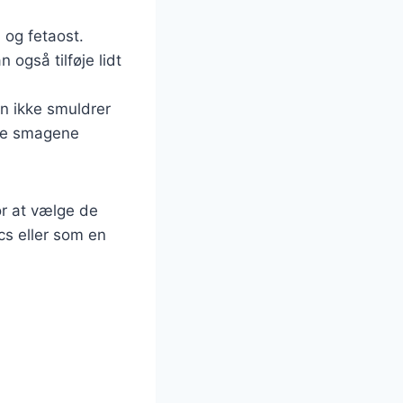
 og fetaost.
også tilføje lidt
en ikke smuldrer
lade smagene
or at vælge de
ics eller som en
g