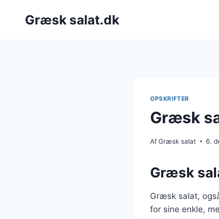
Fortsæt
Græsk salat.dk
til
indhold
OPSKRIFTER
Græsk sa
Af
Græsk salat
6. 
Græsk sala
Græsk salat, også
for sine enkle, m