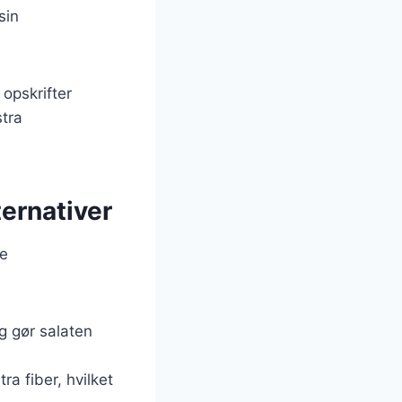
sin
opskrifter
stra
ternativer
ge
og gør salaten
ra fiber, hvilket