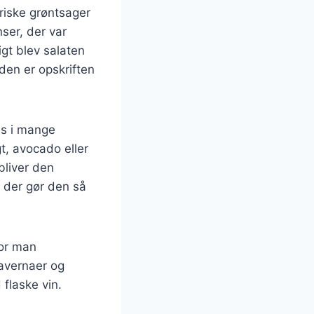
friske grøntsager
nser, der var
ligt blev salaten
den er opskriften
es i mange
t, avocado eller
bliver den
 der gør den så
vor man
tavernaer og
flaske vin.