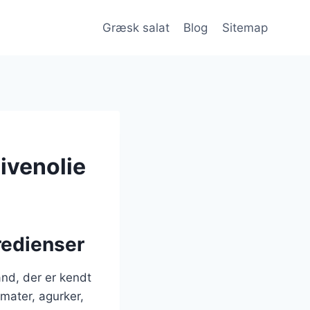
Græsk salat
Blog
Sitemap
ivenolie
redienser
and, der er kendt
omater, agurker,