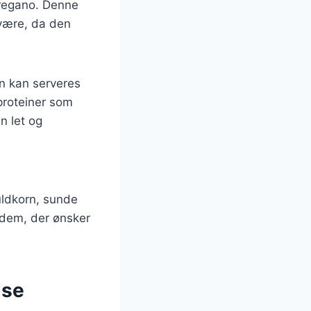
oregano. Denne
lvære, da den
en kan serveres
 proteiner som
n let og
e
uldkorn, sunde
r dem, der ønsker
lse