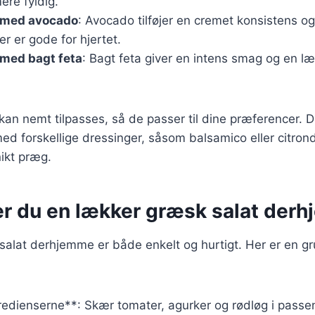
ere fyldig.
 med avocado
: Avocado tilføjer en cremet konsistens o
er er gode for hjertet.
 med bagt feta
: Bagt feta giver en intens smag og en læ
 kan nemt tilpasses, så de passer til dine præferencer. 
d forskellige dressinger, såsom balsamico eller citrond
nikt præg.
er du en lækker græsk salat der
salat derhjemme er både enkelt og hurtigt. Her er en gr
redienserne**: Skær tomater, agurker og rødløg i passe