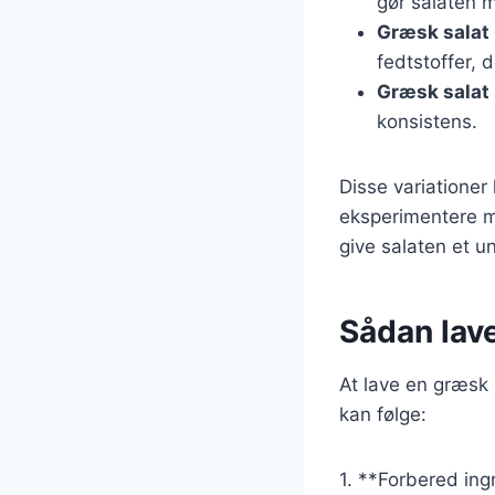
gør salaten m
Græsk salat
fedtstoffer, d
Græsk salat
konsistens.
Disse variationer
eksperimentere me
give salaten et u
Sådan lav
At lave en græsk 
kan følge:
1. **Forbered ing