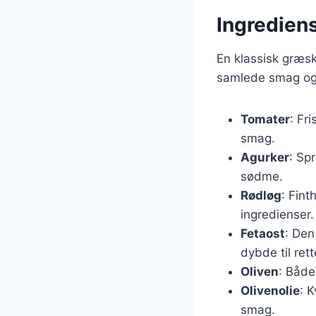
Ingrediens
En klassisk græsk
samlede smag og t
Tomater
: Fr
smag.
Agurker
: Sp
sødme.
Rødløg
: Fin
ingredienser.
Fetaost
: Den
dybde til rett
Oliven
: Både
Olivenolie
: K
smag.