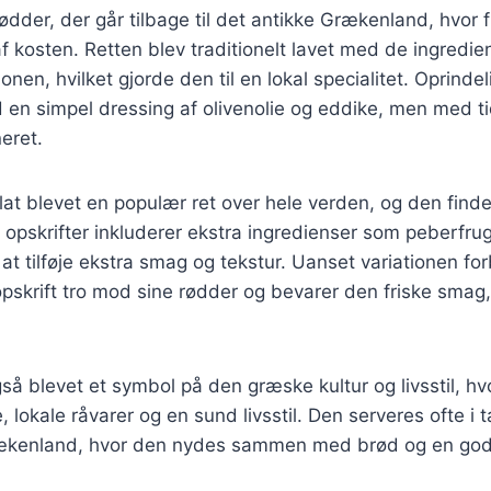
ødder, der går tilbage til det antikke Grækenland, hvor 
af kosten. Retten blev traditionelt lavet med de ingredie
ionen, hvilket gjorde den til en lokal specialitet. Oprinde
 en simpel dressing af olivenolie og eddike, men med ti
eret.
lat blevet en populær ret over hele verden, og den find
e opskrifter inkluderer ekstra ingredienser som peberfrug
at tilføje ekstra smag og tekstur. Uanset variationen for
skrift tro mod sine rødder og bevarer den friske smag,
så blevet et symbol på den græske kultur og livsstil, h
 lokale råvarer og en sund livsstil. Den serveres ofte i 
rækenland, hvor den nydes sammen med brød og en god 