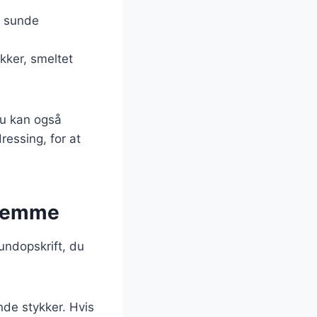
g sunde
kker, smeltet
Du kan også
ressing, for at
hjemme
undopskrift, du
nde stykker. Hvis