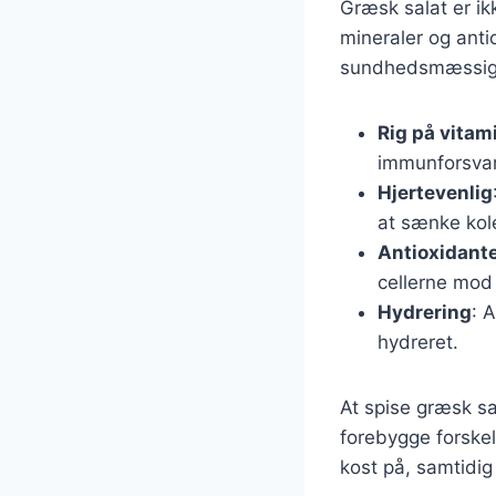
Græsk salat er i
mineraler og anti
sundhedsmæssige 
Rig på vitam
immunforsvar
Hjertevenlig
at sænke kol
Antioxidant
cellerne mod
Hydrering
: 
hydreret.
At spise græsk sa
forebygge forskel
kost på, samtidi