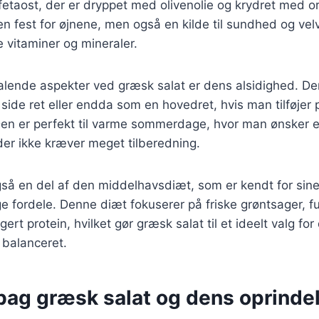
 fetaost, der er dryppet med olivenolie og krydret med 
 en fest for øjnene, men også en kilde til sundhed og ve
 vitaminer og mineraler.
talende aspekter ved græsk salat er dens alsidighed. D
 side ret eller endda som en hovedret, hvis man tilføjer
. Den er perfekt til varme sommerdage, hvor man ønsker e
 der ikke kræver meget tilberedning.
gså en del af den middelhavsdiæt, som er kendt for sin
fordele. Denne diæt fokuserer på friske grøntsager, f
ert protein, hvilket gør græsk salat til et ideelt valg fo
 balanceret.
 bag græsk salat og dens oprinde