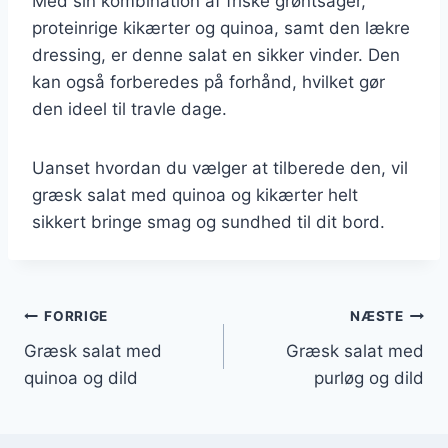
Med sin kombination af friske grøntsager,
proteinrige kikærter og quinoa, samt den lækre
dressing, er denne salat en sikker vinder. Den
kan også forberedes på forhånd, hvilket gør
den ideel til travle dage.
Uanset hvordan du vælger at tilberede den, vil
græsk salat med quinoa og kikærter helt
sikkert bringe smag og sundhed til dit bord.
Indlægsnavigation
FORRIGE
NÆSTE
Græsk salat med
Græsk salat med
quinoa og dild
purløg og dild