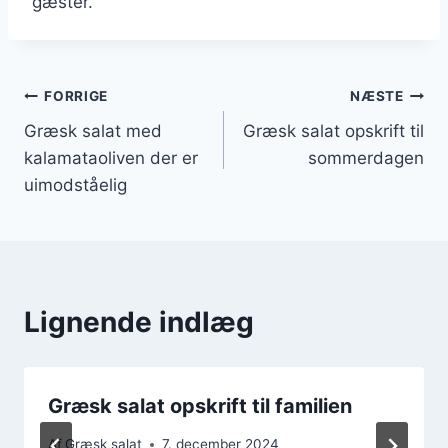
gæster.
Indlægsnavigation
FORRIGE
NÆSTE
Græsk salat med
Græsk salat opskrift til
kalamataoliven der er
sommerdagen
uimodståelig
Lignende indlæg
Græsk salat opskrift til familien
Af
Græsk salat
7. december 2024