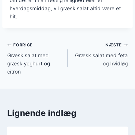
om det er til en festlig lejlighed eller en
hverdagsmiddag, vil græsk salat altid være et
hit.
Indlægsnavigation
FORRIGE
NÆSTE
Græsk salat med
Græsk salat med feta
græsk yoghurt og
og hvidløg
citron
Lignende indlæg